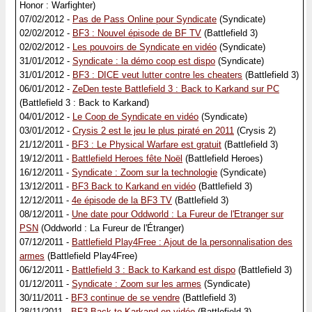
Honor : Warfighter)
07/02/2012 -
Pas de Pass Online pour Syndicate
(Syndicate)
02/02/2012 -
BF3 : Nouvel épisode de BF TV
(Battlefield 3)
02/02/2012 -
Les pouvoirs de Syndicate en vidéo
(Syndicate)
31/01/2012 -
Syndicate : la démo coop est dispo
(Syndicate)
31/01/2012 -
BF3 : DICE veut lutter contre les cheaters
(Battlefield 3)
06/01/2012 -
ZeDen teste Battlefield 3 : Back to Karkand sur PC
(Battlefield 3 : Back to Karkand)
04/01/2012 -
Le Coop de Syndicate en vidéo
(Syndicate)
03/01/2012 -
Crysis 2 est le jeu le plus piraté en 2011
(Crysis 2)
21/12/2011 -
BF3 : Le Physical Warfare est gratuit
(Battlefield 3)
19/12/2011 -
Battlefield Heroes fête Noël
(Battlefield Heroes)
16/12/2011 -
Syndicate : Zoom sur la technologie
(Syndicate)
13/12/2011 -
BF3 Back to Karkand en vidéo
(Battlefield 3)
12/12/2011 -
4e épisode de la BF3 TV
(Battlefield 3)
08/12/2011 -
Une date pour Oddworld : La Fureur de l'Etranger sur
PSN
(Oddworld : La Fureur de l'Étranger)
07/12/2011 -
Battlefield Play4Free : Ajout de la personnalisation des
armes
(Battlefield Play4Free)
06/12/2011 -
Battlefield 3 : Back to Karkand est dispo
(Battlefield 3)
01/12/2011 -
Syndicate : Zoom sur les armes
(Syndicate)
30/11/2011 -
BF3 continue de se vendre
(Battlefield 3)
28/11/2011 -
BF3 Back to Karkand en vidéo
(Battlefield 3)