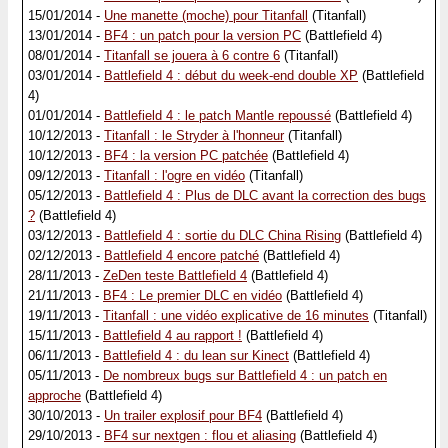
15/01/2014 -
Une manette (moche) pour Titanfall
(Titanfall)
13/01/2014 -
BF4 : un patch pour la version PC
(Battlefield 4)
08/01/2014 -
Titanfall se jouera à 6 contre 6
(Titanfall)
03/01/2014 -
Battlefield 4 : début du week-end double XP
(Battlefield
4)
01/01/2014 -
Battlefield 4 : le patch Mantle repoussé
(Battlefield 4)
10/12/2013 -
Titanfall : le Stryder à l'honneur
(Titanfall)
10/12/2013 -
BF4 : la version PC patchée
(Battlefield 4)
09/12/2013 -
Titanfall : l'ogre en vidéo
(Titanfall)
05/12/2013 -
Battlefield 4 : Plus de DLC avant la correction des bugs
?
(Battlefield 4)
03/12/2013 -
Battlefield 4 : sortie du DLC China Rising
(Battlefield 4)
02/12/2013 -
Battlefield 4 encore patché
(Battlefield 4)
28/11/2013 -
ZeDen teste Battlefield 4
(Battlefield 4)
21/11/2013 -
BF4 : Le premier DLC en vidéo
(Battlefield 4)
19/11/2013 -
Titanfall : une vidéo explicative de 16 minutes
(Titanfall)
15/11/2013 -
Battlefield 4 au rapport !
(Battlefield 4)
06/11/2013 -
Battlefield 4 : du lean sur Kinect
(Battlefield 4)
05/11/2013 -
De nombreux bugs sur Battlefield 4 : un patch en
approche
(Battlefield 4)
30/10/2013 -
Un trailer explosif pour BF4
(Battlefield 4)
29/10/2013 -
BF4 sur nextgen : flou et aliasing
(Battlefield 4)