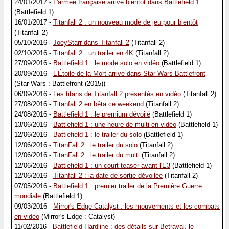
24/01/2017 -
L'armée française arrive bientôt dans Battlefield 1
(Battlefield 1)
16/01/2017 -
Titanfall 2 : un nouveau mode de jeu pour bientôt
(Titanfall 2)
05/10/2016 -
JoeyStarr dans Titanfall 2
(Titanfall 2)
02/10/2016 -
Titanfall 2 : un trailer en 4K
(Titanfall 2)
27/09/2016 -
Battlefield 1 : le mode solo en vidéo
(Battlefield 1)
20/09/2016 -
L’Étoile de la Mort arrive dans Star Wars Battlefront
(Star Wars : Battlefront (2015))
06/09/2016 -
Les titans de Titanfall 2 présentés en vidéo
(Titanfall 2)
27/08/2016 -
Titanfall 2 en bêta ce weekend
(Titanfall 2)
24/08/2016 -
Battlefield 1 : le premium dévoilé
(Battlefield 1)
13/06/2016 -
Battlefield 1 : une heure de multi en vidéo
(Battlefield 1)
12/06/2016 -
Battlefield 1 : le trailer du solo
(Battlefield 1)
12/06/2016 -
TitanFall 2 : le trailer du solo
(Titanfall 2)
12/06/2016 -
TitanFall 2 : le trailer du multi
(Titanfall 2)
12/06/2016 -
Battlefield 1 : un court teaser avant l'E3
(Battlefield 1)
12/06/2016 -
Titanfall 2 : la date de sortie dévoilée
(Titanfall 2)
07/05/2016 -
Battlefield 1 : premier trailer de la Première Guerre
mondiale
(Battlefield 1)
09/03/2016 -
Mirror's Edge Catalyst : les mouvements et les combats
en vidéo
(Mirror's Edge : Catalyst)
11/02/2016 -
Battlefield Hardline : des détails sur Betrayal, le