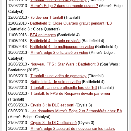
12/06/2013 -
Mirror's Edge 2 dans un monde ouvert ?
(Mirror's Edge :
Catalyst)
12/06/2013 -
75 dev sur Titanfall
(Titanfall)
11/06/2013 -
Battlefield 3: Close Quarters gratuit pendant l'E3
(Battlefield 3 : Close Quarters)
11/06/2013 -
BF4 en images
(Battlefield 4)
11/06/2013 -
Battlefield 4 : le solo en vidéo
(Battlefield 4)
11/06/2013 -
Battlefield 4 : le multijoueurs en vidéo
(Battlefield 4)
10/06/2013 -
Mirror's edge 2 officialisé en vidéo
(Mirror's Edge :
Catalyst)
10/06/2013 -
Nouveau FPS : Star Wars : Battlefront 3
(Star Wars :
Battlefront (2015))
10/06/2013 -
Titanfall : une vidéo de gameplay
(Titanfall)
10/06/2013 -
Battlefield 4 : le solo en vidéo
(Battlefield 4)
10/06/2013 -
Titanfall : annonce officielle lors de l'E3
(Titanfall)
06/06/2013 -
Titanfall, le FPS de Respawn dévoilé par erreur
(Titanfall)
05/06/2013 -
Crysis 3 : le DLC est sorti
(Crysis 3)
03/06/2013 -
Les domaines Mirror's Edge 2 et 3 transférés chez EA
(Mirror's Edge : Catalyst)
31/05/2013 -
Crysis 3 : le DLC officialisé
(Crysis 3)
30/05/2013 -
Mirror's edge 2 apparait de nouveau sur les radars