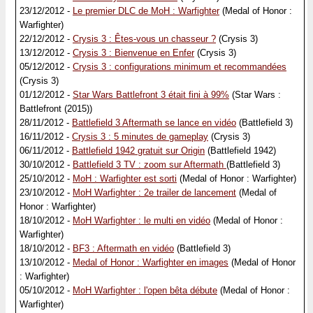
23/12/2012 -
Le premier DLC de MoH : Warfighter
(Medal of Honor :
Warfighter)
22/12/2012 -
Crysis 3 : Êtes-vous un chasseur ?
(Crysis 3)
13/12/2012 -
Crysis 3 : Bienvenue en Enfer
(Crysis 3)
05/12/2012 -
Crysis 3 : configurations minimum et recommandées
(Crysis 3)
01/12/2012 -
Star Wars Battlefront 3 était fini à 99%
(Star Wars :
Battlefront (2015))
28/11/2012 -
Battlefield 3 Aftermath se lance en vidéo
(Battlefield 3)
16/11/2012 -
Crysis 3 : 5 minutes de gameplay
(Crysis 3)
06/11/2012 -
Battlefield 1942 gratuit sur Origin
(Battlefield 1942)
30/10/2012 -
Battlefield 3 TV : zoom sur Aftermath
(Battlefield 3)
25/10/2012 -
MoH : Warfighter est sorti
(Medal of Honor : Warfighter)
23/10/2012 -
MoH Warfighter : 2e trailer de lancement
(Medal of
Honor : Warfighter)
18/10/2012 -
MoH Warfighter : le multi en vidéo
(Medal of Honor :
Warfighter)
18/10/2012 -
BF3 : Aftermath en vidéo
(Battlefield 3)
13/10/2012 -
Medal of Honor : Warfighter en images
(Medal of Honor
: Warfighter)
05/10/2012 -
MoH Warfighter : l'open bêta débute
(Medal of Honor :
Warfighter)