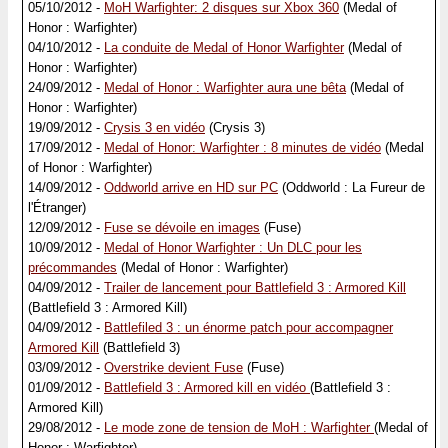
05/10/2012 -
MoH Warfighter: 2 disques sur Xbox 360
(Medal of
Honor : Warfighter)
04/10/2012 -
La conduite de Medal of Honor Warfighter
(Medal of
Honor : Warfighter)
24/09/2012 -
Medal of Honor : Warfighter aura une bêta
(Medal of
Honor : Warfighter)
19/09/2012 -
Crysis 3 en vidéo
(Crysis 3)
17/09/2012 -
Medal of Honor: Warfighter : 8 minutes de vidéo
(Medal
of Honor : Warfighter)
14/09/2012 -
Oddworld arrive en HD sur PC
(Oddworld : La Fureur de
l'Étranger)
12/09/2012 -
Fuse se dévoile en images
(Fuse)
10/09/2012 -
Medal of Honor Warfighter : Un DLC pour les
précommandes
(Medal of Honor : Warfighter)
04/09/2012 -
Trailer de lancement pour Battlefield 3 : Armored Kill
(Battlefield 3 : Armored Kill)
04/09/2012 -
Battlefiled 3 : un énorme patch pour accompagner
Armored Kill
(Battlefield 3)
03/09/2012 -
Overstrike devient Fuse
(Fuse)
01/09/2012 -
Battlefield 3 : Armored kill en vidéo
(Battlefield 3 :
Armored Kill)
29/08/2012 -
Le mode zone de tension de MoH : Warfighter
(Medal of
Honor : Warfighter)