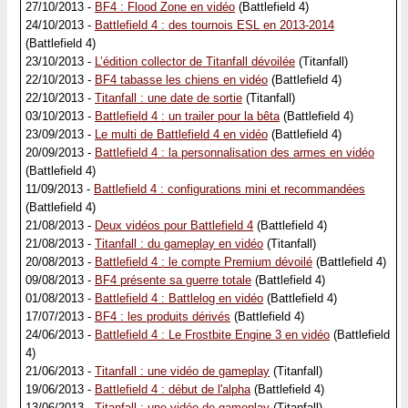
27/10/2013 -
BF4 : Flood Zone en vidéo
(Battlefield 4)
24/10/2013 -
Battlefield 4 : des tournois ESL en 2013-2014
(Battlefield 4)
23/10/2013 -
L’édition collector de Titanfall dévoilée
(Titanfall)
22/10/2013 -
BF4 tabasse les chiens en vidéo
(Battlefield 4)
22/10/2013 -
Titanfall : une date de sortie
(Titanfall)
03/10/2013 -
Battlefield 4 : un trailer pour la bêta
(Battlefield 4)
23/09/2013 -
Le multi de Battlefield 4 en vidéo
(Battlefield 4)
20/09/2013 -
Battlefield 4 : la personnalisation des armes en vidéo
(Battlefield 4)
11/09/2013 -
Battlefield 4 : configurations mini et recommandées
(Battlefield 4)
21/08/2013 -
Deux vidéos pour Battlefield 4
(Battlefield 4)
21/08/2013 -
Titanfall : du gameplay en vidéo
(Titanfall)
20/08/2013 -
Battlefield 4 : le compte Premium dévoilé
(Battlefield 4)
09/08/2013 -
BF4 présente sa guerre totale
(Battlefield 4)
01/08/2013 -
Battlefield 4 : Battlelog en vidéo
(Battlefield 4)
17/07/2013 -
BF4 : les produits dérivés
(Battlefield 4)
24/06/2013 -
Battlefield 4 : Le Frostbite Engine 3 en vidéo
(Battlefield
4)
21/06/2013 -
Titanfall : une vidéo de gameplay
(Titanfall)
19/06/2013 -
Battlefield 4 : début de l'alpha
(Battlefield 4)
13/06/2013 -
Titanfall : une vidéo de gameplay
(Titanfall)