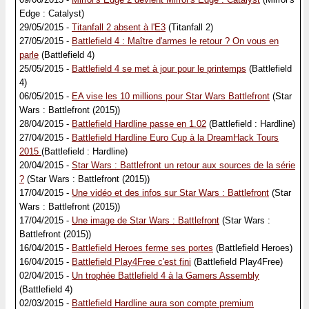
Edge : Catalyst)
29/05/2015 -
Titanfall 2 absent à l'E3
(Titanfall 2)
27/05/2015 -
Battlefield 4 : Maître d'armes le retour ? On vous en
parle
(Battlefield 4)
25/05/2015 -
Battlefield 4 se met à jour pour le printemps
(Battlefield
4)
06/05/2015 -
EA vise les 10 millions pour Star Wars Battlefront
(Star
Wars : Battlefront (2015))
28/04/2015 -
Battlefield Hardline passe en 1.02
(Battlefield : Hardline)
27/04/2015 -
Battlefield Hardline Euro Cup à la DreamHack Tours
2015
(Battlefield : Hardline)
20/04/2015 -
Star Wars : Battlefront un retour aux sources de la série
?
(Star Wars : Battlefront (2015))
17/04/2015 -
Une vidéo et des infos sur Star Wars : Battlefront
(Star
Wars : Battlefront (2015))
17/04/2015 -
Une image de Star Wars : Battlefront
(Star Wars :
Battlefront (2015))
16/04/2015 -
Battlefield Heroes ferme ses portes
(Battlefield Heroes)
16/04/2015 -
Battlefield Play4Free c'est fini
(Battlefield Play4Free)
02/04/2015 -
Un trophée Battlefield 4 à la Gamers Assembly
(Battlefield 4)
02/03/2015 -
Battlefield Hardline aura son compte premium