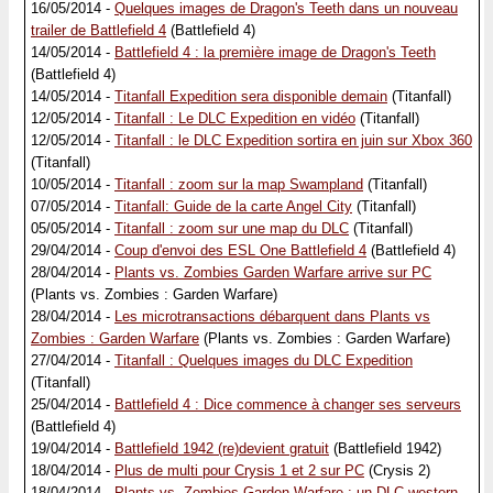
16/05/2014 -
Quelques images de Dragon's Teeth dans un nouveau
trailer de Battlefield 4
(Battlefield 4)
14/05/2014 -
Battlefield 4 : la première image de Dragon's Teeth
(Battlefield 4)
14/05/2014 -
Titanfall Expedition sera disponible demain
(Titanfall)
12/05/2014 -
Titanfall : Le DLC Expedition en vidéo
(Titanfall)
12/05/2014 -
Titanfall : le DLC Expedition sortira en juin sur Xbox 360
(Titanfall)
10/05/2014 -
Titanfall : zoom sur la map Swampland
(Titanfall)
07/05/2014 -
Titanfall: Guide de la carte Angel City
(Titanfall)
05/05/2014 -
Titanfall : zoom sur une map du DLC
(Titanfall)
29/04/2014 -
Coup d'envoi des ESL One Battlefield 4
(Battlefield 4)
28/04/2014 -
Plants vs. Zombies Garden Warfare arrive sur PC
(Plants vs. Zombies : Garden Warfare)
28/04/2014 -
Les microtransactions débarquent dans Plants vs
Zombies : Garden Warfare
(Plants vs. Zombies : Garden Warfare)
27/04/2014 -
Titanfall : Quelques images du DLC Expedition
(Titanfall)
25/04/2014 -
Battlefield 4 : Dice commence à changer ses serveurs
(Battlefield 4)
19/04/2014 -
Battlefield 1942 (re)devient gratuit
(Battlefield 1942)
18/04/2014 -
Plus de multi pour Crysis 1 et 2 sur PC
(Crysis 2)
18/04/2014 -
Plants vs. Zombies Garden Warfare : un DLC western