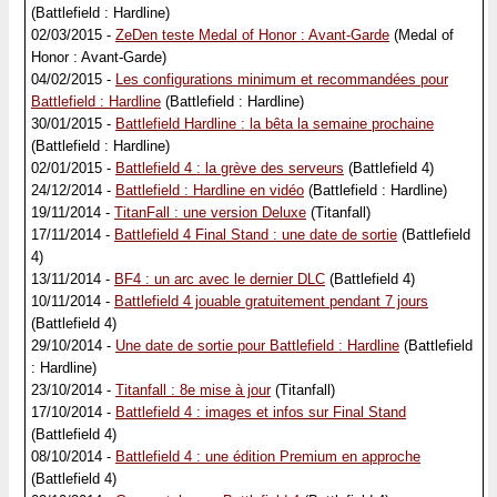
(Battlefield : Hardline)
02/03/2015 -
ZeDen teste Medal of Honor : Avant-Garde
(Medal of
Honor : Avant-Garde)
04/02/2015 -
Les configurations minimum et recommandées pour
Battlefield : Hardline
(Battlefield : Hardline)
30/01/2015 -
Battlefield Hardline : la bêta la semaine prochaine
(Battlefield : Hardline)
02/01/2015 -
Battlefield 4 : la grève des serveurs
(Battlefield 4)
24/12/2014 -
Battlefield : Hardline en vidéo
(Battlefield : Hardline)
19/11/2014 -
TitanFall : une version Deluxe
(Titanfall)
17/11/2014 -
Battlefield 4 Final Stand : une date de sortie
(Battlefield
4)
13/11/2014 -
BF4 : un arc avec le dernier DLC
(Battlefield 4)
10/11/2014 -
Battlefield 4 jouable gratuitement pendant 7 jours
(Battlefield 4)
29/10/2014 -
Une date de sortie pour Battlefield : Hardline
(Battlefield
: Hardline)
23/10/2014 -
Titanfall : 8e mise à jour
(Titanfall)
17/10/2014 -
Battlefield 4 : images et infos sur Final Stand
(Battlefield 4)
08/10/2014 -
Battlefield 4 : une édition Premium en approche
(Battlefield 4)