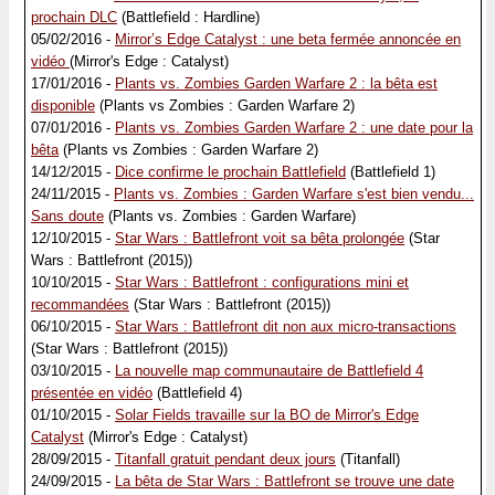
prochain DLC
(Battlefield : Hardline)
05/02/2016 -
Mirror’s Edge Catalyst : une beta fermée annoncée en
vidéo
(Mirror's Edge : Catalyst)
17/01/2016 -
Plants vs. Zombies Garden Warfare 2 : la bêta est
disponible
(Plants vs Zombies : Garden Warfare 2)
07/01/2016 -
Plants vs. Zombies Garden Warfare 2 : une date pour la
bêta
(Plants vs Zombies : Garden Warfare 2)
14/12/2015 -
Dice confirme le prochain Battlefield
(Battlefield 1)
24/11/2015 -
Plants vs. Zombies : Garden Warfare s'est bien vendu...
Sans doute
(Plants vs. Zombies : Garden Warfare)
12/10/2015 -
Star Wars : Battlefront voit sa bêta prolongée
(Star
Wars : Battlefront (2015))
10/10/2015 -
Star Wars : Battlefront : configurations mini et
recommandées
(Star Wars : Battlefront (2015))
06/10/2015 -
Star Wars : Battlefront dit non aux micro-transactions
(Star Wars : Battlefront (2015))
03/10/2015 -
La nouvelle map communautaire de Battlefield 4
présentée en vidéo
(Battlefield 4)
01/10/2015 -
Solar Fields travaille sur la BO de Mirror's Edge
Catalyst
(Mirror's Edge : Catalyst)
28/09/2015 -
Titanfall gratuit pendant deux jours
(Titanfall)
24/09/2015 -
La bêta de Star Wars : Battlefront se trouve une date