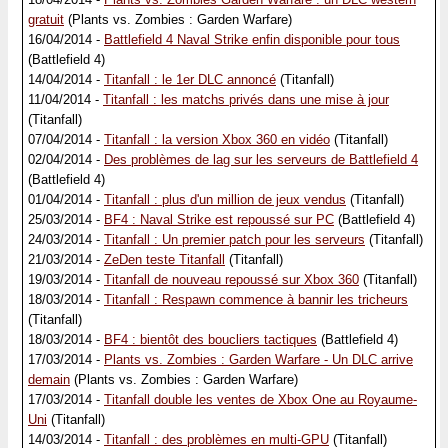
gratuit
(Plants vs. Zombies : Garden Warfare)
16/04/2014 -
Battlefield 4 Naval Strike enfin disponible pour tous
(Battlefield 4)
14/04/2014 -
Titanfall : le 1er DLC annoncé
(Titanfall)
11/04/2014 -
Titanfall : les matchs privés dans une mise à jour
(Titanfall)
07/04/2014 -
Titanfall : la version Xbox 360 en vidéo
(Titanfall)
02/04/2014 -
Des problèmes de lag sur les serveurs de Battlefield 4
(Battlefield 4)
01/04/2014 -
Titanfall : plus d'un million de jeux vendus
(Titanfall)
25/03/2014 -
BF4 : Naval Strike est repoussé sur PC
(Battlefield 4)
24/03/2014 -
Titanfall : Un premier patch pour les serveurs
(Titanfall)
21/03/2014 -
ZeDen teste Titanfall
(Titanfall)
19/03/2014 -
Titanfall de nouveau repoussé sur Xbox 360
(Titanfall)
18/03/2014 -
Titanfall : Respawn commence à bannir les tricheurs
(Titanfall)
18/03/2014 -
BF4 : bientôt des boucliers tactiques
(Battlefield 4)
17/03/2014 -
Plants vs. Zombies : Garden Warfare - Un DLC arrive
demain
(Plants vs. Zombies : Garden Warfare)
17/03/2014 -
Titanfall double les ventes de Xbox One au Royaume-
Uni
(Titanfall)
14/03/2014 -
Titanfall : des problèmes en multi-GPU
(Titanfall)