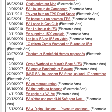
08/02/2013 -
Origin arrive sur Mac
(Electronic Arts)
19/06/2012 -
EA : la lineup de Gamescom
(Electronic Arts)
30/11/2011 -
EA veut faire un FPS Dead Space
(Electronic Arts)
02/02/2011 -
EA bosse sur un nouveau FPS
(Electronic Arts)
15/06/2010 -
EA Lance le Gun Club
(Electronic Arts)
11/06/2010 -
EA : La lineup de l'E3
(Electronic Arts)
10/11/2009 -
EA supprime 1500 emplois
(Electronic Arts)
06/06/2009 -
Les jeux EA de l'E3 en vidéo
(Electronic Arts)
19/09/2008 -
1C éditera Crysis Warhead en Europe de l'Est
(Electronic Arts)
30/07/2008 -
Tiberium et Battlefield Heroes repoussés
(Electronic
Arts)
12/06/2008 -
Crysis Warhead et Mirror's Edge à l'E3
(Electronic Arts)
12/10/2007 -
EA croque Pandemic et Bioware
(Electronic Arts)
27/09/2007 -
[MàJ] EA Link devient EA Store, un lundi 17 septembre
(Electronic Arts)
20/06/2007 -
EA en restructuration
(Electronic Arts)
03/10/2006 -
EA finit enfin sa besogne
(Electronic Arts)
14/11/2005 -
EA copie sur VALVe
(Electronic Arts)
20/12/2004 -
EA s'offre une part d'Ubi Soft pour Noël !
(Electronic
Arts)
15/12/2004 -
EA & Digital Illusions : L'aventure continue !
(Electronic