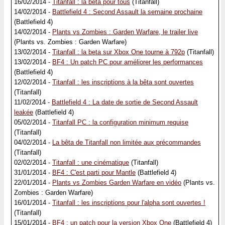
16/02/2014 -
Titanfall : la bêta pour tous
(Titanfall)
14/02/2014 -
Battlefield 4 : Second Assault la semaine prochaine
(Battlefield 4)
14/02/2014 -
Plants vs Zombies : Garden Warfare, le trailer live
(Plants vs. Zombies : Garden Warfare)
13/02/2014 -
Titanfall : la beta sur Xbox One tourne à 792p
(Titanfall)
13/02/2014 -
BF4 : Un patch PC pour améliorer les performances
(Battlefield 4)
12/02/2014 -
Titanfall : les inscriptions à la bêta sont ouvertes
(Titanfall)
11/02/2014 -
Battlefield 4 : La date de sortie de Second Assault
leakée
(Battlefield 4)
05/02/2014 -
Titanfall PC : la configuration minimum requise
(Titanfall)
04/02/2014 -
La bêta de Titanfall non limitée aux précommandes
(Titanfall)
02/02/2014 -
Titanfall : une cinématique
(Titanfall)
31/01/2014 -
BF4 : C'est parti pour Mantle
(Battlefield 4)
22/01/2014 -
Plants vs Zombies Garden Warfare en vidéo
(Plants vs.
Zombies : Garden Warfare)
16/01/2014 -
Titanfall : les inscriptions pour l'alpha sont ouvertes !
(Titanfall)
15/01/2014 -
BF4 : un patch pour la version Xbox One
(Battlefield 4)