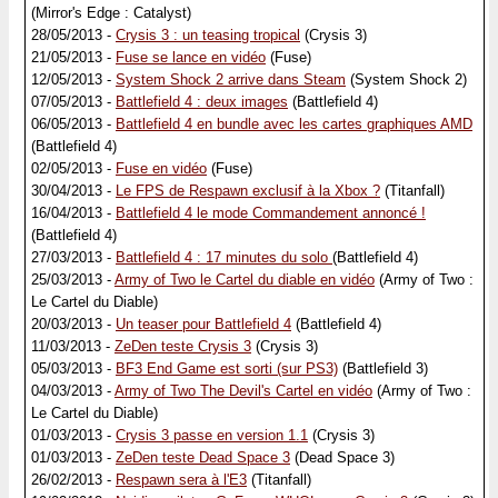
(Mirror's Edge : Catalyst)
28/05/2013 -
Crysis 3 : un teasing tropical
(Crysis 3)
21/05/2013 -
Fuse se lance en vidéo
(Fuse)
12/05/2013 -
System Shock 2 arrive dans Steam
(System Shock 2)
07/05/2013 -
Battlefield 4 : deux images
(Battlefield 4)
06/05/2013 -
Battlefield 4 en bundle avec les cartes graphiques AMD
(Battlefield 4)
02/05/2013 -
Fuse en vidéo
(Fuse)
30/04/2013 -
Le FPS de Respawn exclusif à la Xbox ?
(Titanfall)
16/04/2013 -
Battlefield 4 le mode Commandement annoncé !
(Battlefield 4)
27/03/2013 -
Battlefield 4 : 17 minutes du solo
(Battlefield 4)
25/03/2013 -
Army of Two le Cartel du diable en vidéo
(Army of Two :
Le Cartel du Diable)
20/03/2013 -
Un teaser pour Battlefield 4
(Battlefield 4)
11/03/2013 -
ZeDen teste Crysis 3
(Crysis 3)
05/03/2013 -
BF3 End Game est sorti (sur PS3)
(Battlefield 3)
04/03/2013 -
Army of Two The Devil's Cartel en vidéo
(Army of Two :
Le Cartel du Diable)
01/03/2013 -
Crysis 3 passe en version 1.1
(Crysis 3)
01/03/2013 -
ZeDen teste Dead Space 3
(Dead Space 3)
26/02/2013 -
Respawn sera à l'E3
(Titanfall)