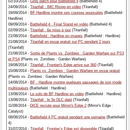
02/10/2014 -
Gros patch pour Battlefield 4
(Battlefield 4)
24/09/2014 -
Titanfall : IMC Rising en vidéo
(Titanfall)
19/09/2014 -
BF Hardline montre ses courses poursuites
(Battlefield :
Hardline)
09/09/2014 -
Battlefield 4 : Final Stand en vidéo
(Battlefield 4)
02/09/2014 -
Titanfall : 6e mise à jour
(Titanfall)
21/08/2014 -
Battlefield : Hardline en images
(Battlefield : Hardline)
21/08/2014 -
Titanfall en essai gratuit sur PC pendant 2 jours
(Titanfall)
21/08/2014 -
Sortie de Plants vs. Zombies : Garden Warfare sur PS3
et PS4
(Plants vs. Zombies : Garden Warfare)
19/08/2014 -
Titanfall : Frontier's Edge arrive sur 360
(Titanfall)
15/08/2014 -
Plants vs. Zombies : Garden Warfare en essai gratuit
(Plants vs. Zombies : Garden Warfare)
14/08/2014 -
BF : Hardline montre quelques passages de son mode
multijoueurs
(Battlefield : Hardline)
13/08/2014 -
Le solo de BF Hardline en vidéo
(Battlefield : Hardline)
13/08/2014 -
Titanfall : le 3e DLC daté
(Titanfall)
11/08/2014 -
DICE recrute pour Mirror's Edge 2
(Mirror's Edge :
Catalyst)
08/08/2014 -
Battlefield 4 PC gratuit pendant une semaine
(Battlefield
4)
31/07/2014 -
Titanfall : Frontier’s Edge est disponible
(Titanfall)