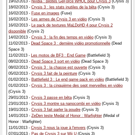
19/02/2013 -
Nvidia : pilotes GeForce WHQL pour Crysis 3
(Crysis 3)
18/02/2013 -
Crysis 3 : les stats inutiles de la bêta
(Crysis 3)
16/02/2013 -
Fuse en images
(Fuse)
16/02/2013 -
Les armes de Crysis 3 en vidéo
(Crysis 3)
16/02/2013 -
Le pack de textures MaLDoHD 4 pour Crysis 2
disponible
(Crysis 2)
14/02/2013 -
Crysis 3 : la fin des temps en vidéo
(Crysis 3)
11/02/2013 -
Dead Space 3 : dernière vidéo promotionnelle
(Dead
Space 3)
11/02/2013 -
Les motos de BF3 : End Game
(Battlefield 3)
08/02/2013 -
Dead Space 3 sort en vidéo
(Dead Space 3)
08/02/2013 -
Crysis 3 : la chasse est ouverte
(Crysis 3)
05/02/2013 -
Crysis 3 fait de la peinture
(Crysis 3)
01/02/2013 -
Battlefield 3 : Le end game pack en vidéo
(Battlefield 3)
01/02/2013 -
Crysis 3 : la cinquième des sept merveilles en vidéo
(Crysis 3)
29/01/2013 -
Crysis 3 passe en bêta
(Crysis 3)
23/01/2013 -
Crysis 3 montre sa nanocombi en vidéo
(Crysis 3)
19/01/2013 -
Crysis 3 fait parler la poudre
(Crysis 3)
14/01/2013 -
ZeDen teste Medal of Honor : Warfighter
(Medal of
Honor : Warfighter)
11/01/2013 -
Crysis 3 nous la joue à l'envers
(Crysis 3)
07/01/2013 -
Pas de Crysis 3 sur Wii U
(Crysis 3)