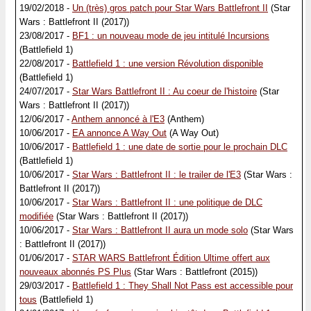
19/02/2018 -
Un (très) gros patch pour Star Wars Battlefront II
(Star
Wars : Battlefront II (2017))
23/08/2017 -
BF1 : un nouveau mode de jeu intitulé Incursions
(Battlefield 1)
22/08/2017 -
Battlefield 1 : une version Révolution disponible
(Battlefield 1)
24/07/2017 -
Star Wars Battlefront II : Au coeur de l'histoire
(Star
Wars : Battlefront II (2017))
12/06/2017 -
Anthem annoncé à l'E3
(Anthem)
10/06/2017 -
EA annonce A Way Out
(A Way Out)
10/06/2017 -
Battlefield 1 : une date de sortie pour le prochain DLC
(Battlefield 1)
10/06/2017 -
Star Wars : Battlefront II : le trailer de l'E3
(Star Wars :
Battlefront II (2017))
10/06/2017 -
Star Wars : Battlefront II : une politique de DLC
modifiée
(Star Wars : Battlefront II (2017))
10/06/2017 -
Star Wars : Battlefront II aura un mode solo
(Star Wars
: Battlefront II (2017))
01/06/2017 -
STAR WARS Battlefront Édition Ultime offert aux
nouveaux abonnés PS Plus
(Star Wars : Battlefront (2015))
29/03/2017 -
Battlefield 1 : They Shall Not Pass est accessible pour
tous
(Battlefield 1)