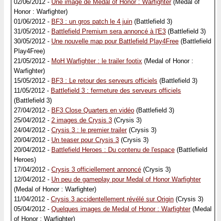
02/06/2012 -
Une image de Medal of Honor : Warfighter
(Medal of
Honor : Warfighter)
01/06/2012 -
BF3 : un gros patch le 4 juin
(Battlefield 3)
31/05/2012 -
Battlefield Premium sera annoncé à l'E3
(Battlefield 3)
30/05/2012 -
Une nouvelle map pour Battlefield Play4Free
(Battlefield
Play4Free)
21/05/2012 -
MoH Warfighter : le trailer footix
(Medal of Honor :
Warfighter)
15/05/2012 -
BF3 : Le retour des serveurs officiels
(Battlefield 3)
11/05/2012 -
Battlefield 3 : fermeture des serveurs officiels
(Battlefield 3)
27/04/2012 -
BF3 Close Quarters en vidéo
(Battlefield 3)
25/04/2012 -
2 images de Crysis 3
(Crysis 3)
24/04/2012 -
Crysis 3 : le premier trailer
(Crysis 3)
20/04/2012 -
Un teaser pour Crysis 3
(Crysis 3)
20/04/2012 -
Battlefield Heroes : Du contenu de l'espace
(Battlefield
Heroes)
17/04/2012 -
Crysis 3 officiellement annoncé
(Crysis 3)
12/04/2012 -
Un peu de gameplay pour Medal of Honor Warfighter
(Medal of Honor : Warfighter)
11/04/2012 -
Crysis 3 accidentellement révélé sur Origin
(Crysis 3)
05/04/2012 -
Quelques images de Medal of Honor : Warfighter
(Medal
of Honor : Warfighter)