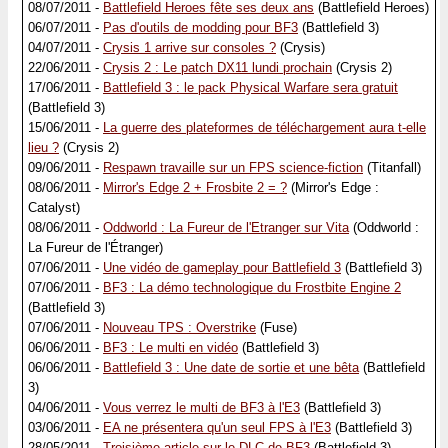
08/07/2011 -
Battlefield Heroes fête ses deux ans
(Battlefield Heroes)
06/07/2011 -
Pas d'outils de modding pour BF3
(Battlefield 3)
04/07/2011 -
Crysis 1 arrive sur consoles ?
(Crysis)
22/06/2011 -
Crysis 2 : Le patch DX11 lundi prochain
(Crysis 2)
17/06/2011 -
Battlefield 3 : le pack Physical Warfare sera gratuit
(Battlefield 3)
15/06/2011 -
La guerre des plateformes de téléchargement aura t-elle
lieu ?
(Crysis 2)
09/06/2011 -
Respawn travaille sur un FPS science-fiction
(Titanfall)
08/06/2011 -
Mirror's Edge 2 + Frosbite 2 = ?
(Mirror's Edge :
Catalyst)
08/06/2011 -
Oddworld : La Fureur de l'Etranger sur Vita
(Oddworld :
La Fureur de l'Étranger)
07/06/2011 -
Une vidéo de gameplay pour Battlefield 3
(Battlefield 3)
07/06/2011 -
BF3 : La démo technologique du Frostbite Engine 2
(Battlefield 3)
07/06/2011 -
Nouveau TPS : Overstrike
(Fuse)
06/06/2011 -
BF3 : Le multi en vidéo
(Battlefield 3)
06/06/2011 -
Battlefield 3 : Une date de sortie et une bêta
(Battlefield
3)
04/06/2011 -
Vous verrez le multi de BF3 à l'E3
(Battlefield 3)
03/06/2011 -
EA ne présentera qu'un seul FPS à l'E3
(Battlefield 3)
28/05/2011 -
Troisième article sur le DLC de BF3
(Battlefield 3)