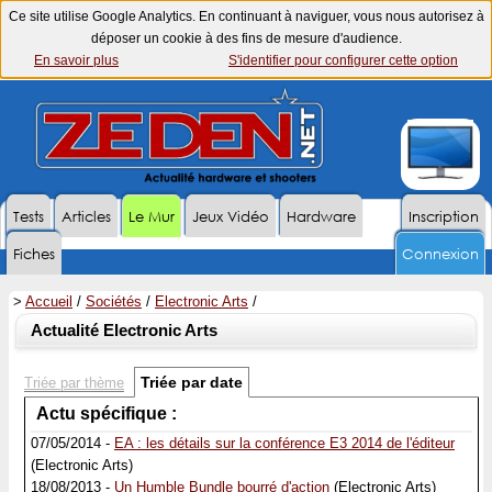
Ce site utilise Google Analytics. En continuant à naviguer, vous nous autorisez à
déposer un cookie à des fins de mesure d'audience.
En savoir plus
S'identifier pour configurer cette option
Tests
Articles
Le Mur
Jeux Vidéo
Hardware
Inscription
Fiches
Connexion
>
Accueil
/
Sociétés
/
Electronic Arts
/
Actualité Electronic Arts
Triée par date
Triée par thème
Actu spécifique :
07/05/2014 -
EA : les détails sur la conférence E3 2014 de l'éditeur
(Electronic Arts)
18/08/2013 -
Un Humble Bundle bourré d'action
(Electronic Arts)