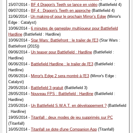
15/07/2014 -
BF 4 Dragon's Teeth se lance en vidéo
(Battlefield 4)
09/07/2014 -
BF 4 : Dragon's Teeth en approche
(Battlefield 4)
11/06/2014 -
Un making-of pour le prochain Mirror’s Edge
(Mirror's
Edge : Catalyst)
10/06/2014 -
6 minutes de gameplay multijoueur pour Battlefield
Hardline
(Battlefield : Hardline)
10/06/2014 -
Star Wars: Battlefront : le trailer de l'E3
(Star Wars :
Battlefront (2015))
09/06/2014 -
Un teaser pour Battlefield : Hardline
(Battlefield :
Hardline)
06/06/2014 -
Battlefield Hardline : le trailer de l'E3
(Battlefield :
Hardline)
05/06/2014 -
Mirror's Edge 2 sera montré à l'E3
(Mirror's Edge :
Catalyst)
29/05/2014 -
Battlefield 3 gratuit
(Battlefield 3)
28/05/2014 -
Nouveau FPS : Battlefield : Hardline
(Battlefield :
Hardline)
23/05/2014 -
Un Battlefield S.W.A.T. en développement ?
(Battlefield
: Hardline)
19/05/2014 -
Titanfall : deux modes de jeu supprimés sur PC
(Titanfall)
16/05/2014 -
Titanfall se dote d'une Companion App
(Titanfall)