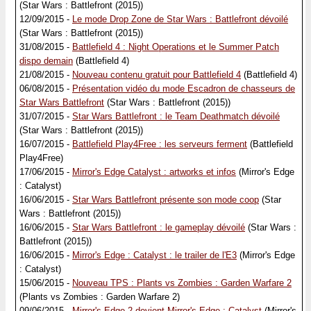
(Star Wars : Battlefront (2015))
12/09/2015 -
Le mode Drop Zone de Star Wars : Battlefront dévoilé
(Star Wars : Battlefront (2015))
31/08/2015 -
Battlefield 4 : Night Operations et le Summer Patch
dispo demain
(Battlefield 4)
21/08/2015 -
Nouveau contenu gratuit pour Battlefield 4
(Battlefield 4)
06/08/2015 -
Présentation vidéo du mode Escadron de chasseurs de
Star Wars Battlefront
(Star Wars : Battlefront (2015))
31/07/2015 -
Star Wars Battlefront : le Team Deathmatch dévoilé
(Star Wars : Battlefront (2015))
16/07/2015 -
Battlefield Play4Free : les serveurs ferment
(Battlefield
Play4Free)
17/06/2015 -
Mirror's Edge Catalyst : artworks et infos
(Mirror's Edge
: Catalyst)
16/06/2015 -
Star Wars Battlefront présente son mode coop
(Star
Wars : Battlefront (2015))
16/06/2015 -
Star Wars Battlefront : le gameplay dévoilé
(Star Wars :
Battlefront (2015))
16/06/2015 -
Mirror's Edge : Catalyst : le trailer de l'E3
(Mirror's Edge
: Catalyst)
15/06/2015 -
Nouveau TPS : Plants vs Zombies : Garden Warfare 2
(Plants vs Zombies : Garden Warfare 2)
09/06/2015 -
Mirror's Edge 2 devient Mirror's Edge : Catalyst
(Mirror's