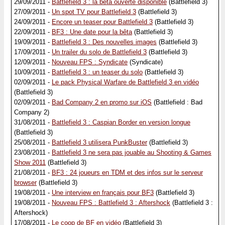
29/09/2011 -
Battlefield 3 : la bêta ouverte disponible
(Battlefield 3)
27/09/2011 -
Un spot TV pour Battlefield 3
(Battlefield 3)
24/09/2011 -
Encore un teaser pour Battlefield 3
(Battlefield 3)
22/09/2011 -
BF3 : Une date pour la bêta
(Battlefield 3)
19/09/2011 -
Battlefield 3 : Des nouvelles images
(Battlefield 3)
17/09/2011 -
Un trailer du solo de Battlefield 3
(Battlefield 3)
12/09/2011 -
Nouveau FPS : Syndicate
(Syndicate)
10/09/2011 -
Battlefield 3 : un teaser du solo
(Battlefield 3)
02/09/2011 -
Le pack Physical Warfare de Battlefield 3 en vidéo
(Battlefield 3)
02/09/2011 -
Bad Company 2 en promo sur iOS
(Battlefield : Bad
Company 2)
31/08/2011 -
Battlefield 3 : Caspian Border en version longue
(Battlefield 3)
25/08/2011 -
Battlefield 3 utilisera PunkBuster
(Battlefield 3)
23/08/2011 -
Battlefield 3 ne sera pas jouable au Shooting & Games
Show 2011
(Battlefield 3)
21/08/2011 -
BF3 : 24 joueurs en TDM et des infos sur le serveur
browser
(Battlefield 3)
19/08/2011 -
Une interview en français pour BF3
(Battlefield 3)
19/08/2011 -
Nouveau FPS : Battlefield 3 : Aftershock
(Battlefield 3 :
Aftershock)
17/08/2011 -
Le coop de BF en vidéo
(Battlefield 3)