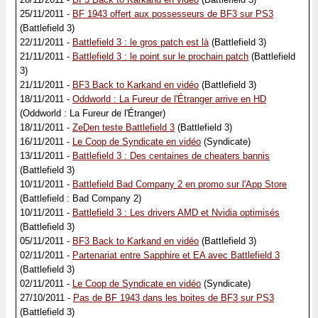
25/11/2011 -
BF 1943 offert aux possesseurs de BF3 sur PS3
(Battlefield 3)
22/11/2011 -
Battlefield 3 : le gros patch est là
(Battlefield 3)
21/11/2011 -
Battlefield 3 : le point sur le prochain patch
(Battlefield
3)
21/11/2011 -
BF3 Back to Karkand en vidéo
(Battlefield 3)
18/11/2011 -
Oddworld : La Fureur de l'Étranger arrive en HD
(Oddworld : La Fureur de l'Étranger)
18/11/2011 -
ZeDen teste Battlefield 3
(Battlefield 3)
16/11/2011 -
Le Coop de Syndicate en vidéo
(Syndicate)
13/11/2011 -
Battlefield 3 : Des centaines de cheaters bannis
(Battlefield 3)
10/11/2011 -
Battlefield Bad Company 2 en promo sur l'App Store
(Battlefield : Bad Company 2)
10/11/2011 -
Battlefield 3 : Les drivers AMD et Nvidia optimisés
(Battlefield 3)
05/11/2011 -
BF3 Back to Karkand en vidéo
(Battlefield 3)
02/11/2011 -
Partenariat entre Sapphire et EA avec Battlefield 3
(Battlefield 3)
02/11/2011 -
Le Coop de Syndicate en vidéo
(Syndicate)
27/10/2011 -
Pas de BF 1943 dans les boites de BF3 sur PS3
(Battlefield 3)