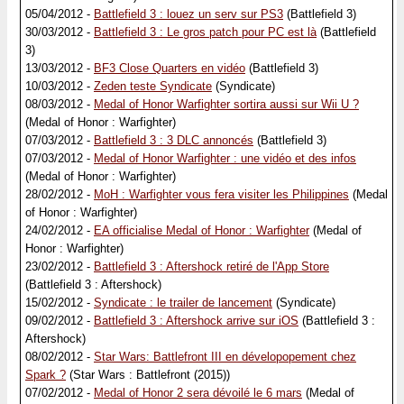
05/04/2012 -
Battlefield 3 : louez un serv sur PS3
(Battlefield 3)
30/03/2012 -
Battlefield 3 : Le gros patch pour PC est là
(Battlefield
3)
13/03/2012 -
BF3 Close Quarters en vidéo
(Battlefield 3)
10/03/2012 -
Zeden teste Syndicate
(Syndicate)
08/03/2012 -
Medal of Honor Warfighter sortira aussi sur Wii U ?
(Medal of Honor : Warfighter)
07/03/2012 -
Battlefield 3 : 3 DLC annoncés
(Battlefield 3)
07/03/2012 -
Medal of Honor Warfighter : une vidéo et des infos
(Medal of Honor : Warfighter)
28/02/2012 -
MoH : Warfighter vous fera visiter les Philippines
(Medal
of Honor : Warfighter)
24/02/2012 -
EA officialise Medal of Honor : Warfighter
(Medal of
Honor : Warfighter)
23/02/2012 -
Battlefield 3 : Aftershock retiré de l'App Store
(Battlefield 3 : Aftershock)
15/02/2012 -
Syndicate : le trailer de lancement
(Syndicate)
09/02/2012 -
Battlefield 3 : Aftershock arrive sur iOS
(Battlefield 3 :
Aftershock)
08/02/2012 -
Star Wars: Battlefront III en dévelopopement chez
Spark ?
(Star Wars : Battlefront (2015))
07/02/2012 -
Medal of Honor 2 sera dévoilé le 6 mars
(Medal of