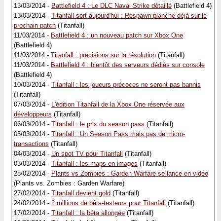
13/03/2014 -
Battlefield 4 : Le DLC Naval Strike détaillé
(Battlefield 4)
13/03/2014 -
Titanfall sort aujourd'hui : Respawn planche déjà sur le
prochain patch
(Titanfall)
11/03/2014 -
Battlefield 4 : un nouveau patch sur Xbox One
(Battlefield 4)
11/03/2014 -
Titanfall : précisions sur la résolution
(Titanfall)
11/03/2014 -
Battlefield 4 : bientôt des serveurs dédiés sur console
(Battlefield 4)
10/03/2014 -
Titanfall : les joueurs précoces ne seront pas bannis
(Titanfall)
07/03/2014 -
L'édition Titanfall de la Xbox One réservée aux
développeurs
(Titanfall)
06/03/2014 -
Titanfall : le prix du season pass
(Titanfall)
05/03/2014 -
Titanfall : Un Season Pass mais pas de micro-
transactions
(Titanfall)
04/03/2014 -
Un spot TV pour Titanfall
(Titanfall)
03/03/2014 -
Titanfall : les maps en images
(Titanfall)
28/02/2014 -
Plants vs Zombies : Garden Warfare se lance en vidéo
(Plants vs. Zombies : Garden Warfare)
27/02/2014 -
Titanfall devient gold
(Titanfall)
24/02/2014 -
2 millions de bêta-testeurs pour Titanfall
(Titanfall)
17/02/2014 -
Titanfall : la bêta allongée
(Titanfall)