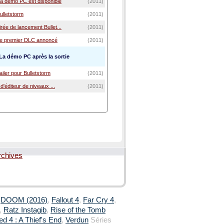
La démo PC est disponible
(2011)
ulletstorm
(2011)
rée de lancement Bullet...
(2011)
 Le premier DLC annoncé
(2011)
La démo PC après la sortie
iler pour Bulletstorm
(2011)
 d'éditeur de niveaux ...
(2011)
rchives
,
DOOM (2016)
,
Fallout 4
,
Far Cry 4
,
,
Ratz Instagib
,
Rise of the Tomb
d 4 : A Thief's End
,
Verdun
Séries