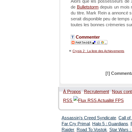
Alors que les possesseurs de 
de
Bulletstorm
depuis un mois m
du titre. Mark Rein a annoncé su
serait disponible peu de temps 
toutes les bonnes crèmeries su
Commenter
«
Crysis 2 : La liste des Achievements
[!] Commenta
À Propos
Recrutement
Nous cont
RSS
Assassin's Creed Syndicate
,
Call of
Far Cry Primal
,
Halo 5 : Guardians
,
Raider
,
Road To Vostok
,
Star Wars : 