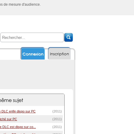
ins de mesure d'audience.
Connexion
Inscription
ême sujet
e DLC enfin dispo sur PC
(2011)
atché sur PC
(2011)
Le DLC est dispo sur co...
(2011)