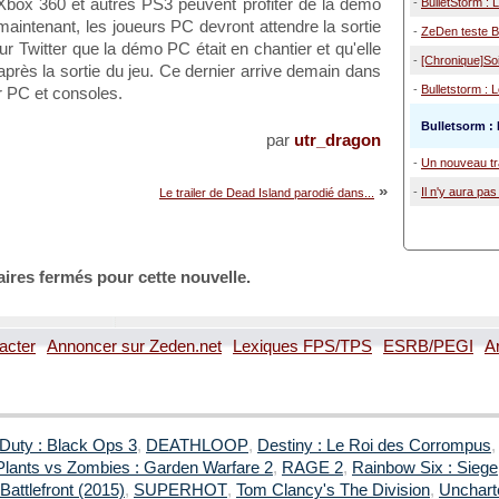
Xbox 360 et autres PS3 peuvent profiter de la démo
-
BulletStorm : 
aintenant, les joueurs PC devront attendre la sortie
-
ZeDen teste B
r Twitter que la démo PC était en chantier et qu'elle
-
[Chronique]Soi
après la sortie du jeu. Ce dernier arrive demain dans
-
Bulletstorm :
r PC et consoles.
Bulletsorm : 
par
utr_dragon
-
Un nouveau tra
»
-
Il n'y aura pas
Le trailer de Dead Island parodié dans...
ires fermés pour cette nouvelle.
acter
Annoncer sur Zeden.net
Lexiques FPS/TPS
ESRB/PEGI
A
 Duty : Black Ops 3
,
DEATHLOOP
,
Destiny : Le Roi des Corrompus
Plants vs Zombies : Garden Warfare 2
,
RAGE 2
,
Rainbow Six : Siege
Battlefront (2015)
,
SUPERHOT
,
Tom Clancy's The Division
,
Uncharte