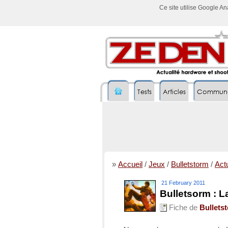
Ce site utilise Google A
Tests
Articles
Commun
»
Accueil
/
Jeux
/
Bulletstorm
/
Actu
21 February 2011
Bulletsorm : L
Fiche de
Bullets