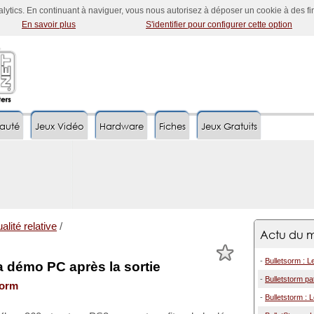
nalytics. En continuant à naviguer, vous nous autorisez à déposer un cookie à des f
En savoir plus
S'identifier pour configurer cette option
auté
Jeux Vidéo
Hardware
Fiches
Jeux Gratuits
alité relative
/
Actu du m
-
Bulletsorm : L
a démo PC après la sortie
-
Bulletstorm p
torm
-
Bulletstorm : 