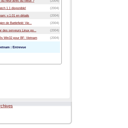
 du neuf avec du vieux ?
(2004)
tch 1.1 disponible!
(2004)
tnam: v.1.01 en détails
(2004)
en de Battlefield: Vie...
(2004)
r des serveurs Linux po...
(2004)
és Win32 pour BF: Vietnam
(2004)
Vietnam : Entrevue
rchives