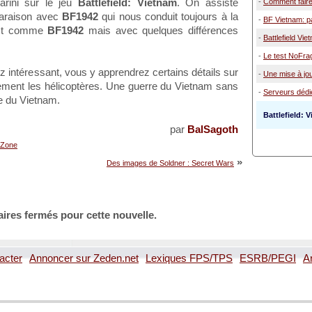
ini sur le jeu
Battlefield: Vietnam
. On assiste
-
Comment faire
araison avec
BF1942
qui nous conduit toujours à la
-
BF Vietnam: pa
t comme
BF1942
mais avec quelques différences
-
Battlefield Vie
-
Le test NoFragi
z intéressant, vous y apprendrez certains détails sur
-
Une mise à jou
èrement les hélicoptères. Une guerre du Vietnam sans
-
Serveurs dédi
re du Vietnam.
Battlefield: 
par
BalSagoth
gZone
»
Des images de Soldner : Secret Wars
ires fermés pour cette nouvelle.
acter
Annoncer sur Zeden.net
Lexiques FPS/TPS
ESRB/PEGI
A