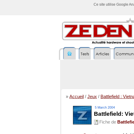
Ce site utilise Google A
Tests
Articles
Commun
»
Accueil
/
Jeux
/
Battlefield : Viet
5 March 2004
Battlefield: V
Fiche de
Battlefi