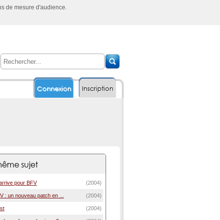
ins de mesure d'audience.
Connexion
Inscription
ême sujet
rrive pour BFV
(2004)
 : un nouveau patch en ...
(2004)
st
(2004)