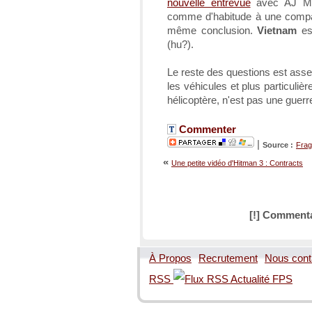
nouvelle entrevue
avec AJ Mar
comme d'habitude à une comp
même conclusion.
Vietnam
es
(hu?).
Le reste des questions est asse
les véhicules et plus particuli
hélicoptère, n'est pas une guer
Commenter
|
Source :
Fra
«
Une petite vidéo d'Hitman 3 : Contracts
[!] Commenta
À Propos
Recrutement
Nous cont
RSS