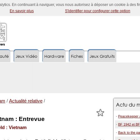
nalytics. En continuant à naviguer, vous nous autorisez à déposer un cookie à des f
En savoir plus
S'identifier pour configurer cette option
auté
Jeux Vidéo
Hardware
Fiches
Jeux Gratuits
nam
/
Actualité relative
/
Actu du m
-
Peacekeeper a
ietnam : Entrevue
-
BF 1942 et BFV
eld : Vietnam
-
Back to the pa