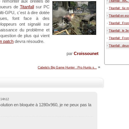
remonter aux oreilles de
-
Titanfall : IMC
joueurs de
Titanfall
sur PC
-
Titanfall : 6e 
ti-GPU, c'est à dire dotée
-
Titanfall en es
iques, font face à des
-
Titanfall : Fron
loppeurs ont signalé sur
nnaissance du problème et
-
Titanfall : le 
 question de plus qui vient
-
Titanfall : Fro
n patch
devra résoudre.
-
Titanfall : de
par
Croissounet
»
Cabela's Big Game Hunter : Pro Hunts s...
 14h12
olution en bloquée à 1280x960, je ne peux pas la