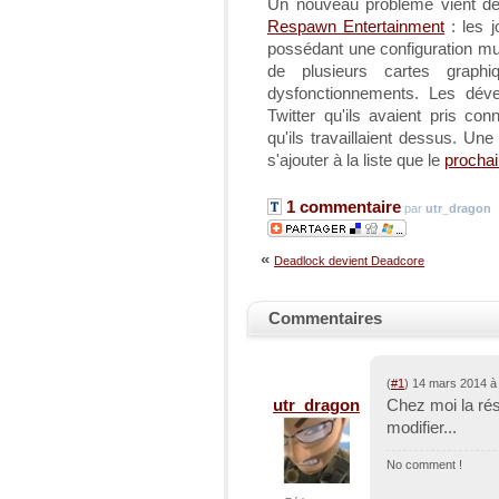
Un nouveau problème vient de 
Respawn Entertainment
: les 
possédant une configuration mul
de plusieurs cartes graph
dysfonctionnements. Les déve
Twitter qu'ils avaient pris co
qu'ils travaillaient dessus. Une
s'ajouter à la liste que le
prochai
1 commentaire
par
utr_dragon
«
Deadlock devient Deadcore
Commentaires
(
#1
) 14 mars 2014 à
utr_dragon
Chez moi la rés
modifier...
No comment !