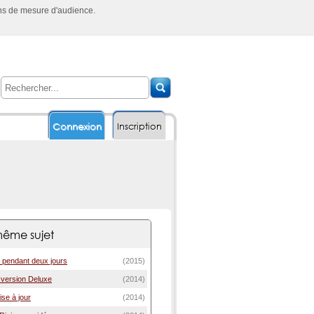
ins de mesure d'audience.
Connexion
Inscription
ême sujet
it pendant deux jours
(2015)
e version Deluxe
(2014)
mise à jour
(2014)