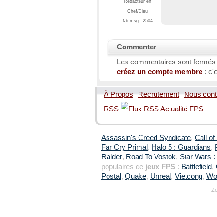
Rédacteur en
Chef/Dieu
Nb msg : 2504
Commenter
Les commentaires sont fermés
créez un compte membre
: c'e
À Propos
Recrutement
Nous cont
RSS
Assassin's Creed Syndicate
,
Call of
Far Cry Primal
,
Halo 5 : Guardians
,
Raider
,
Road To Vostok
,
Star Wars : 
populaires de
jeux FPS
:
Battlefield
,
Postal
,
Quake
,
Unreal
,
Vietcong
,
Wol
Ze