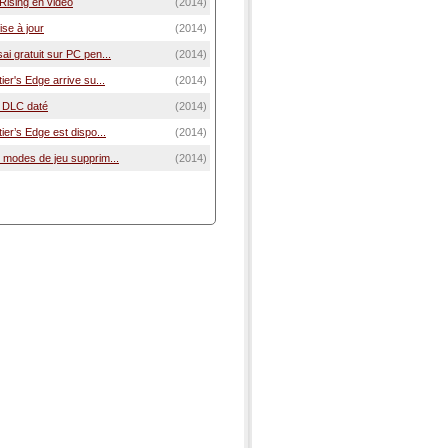
 Rising en vidéo
(2014)
mise à jour
(2014)
sai gratuit sur PC pen...
(2014)
tier's Edge arrive su...
(2014)
3e DLC daté
(2014)
ntier’s Edge est dispo...
(2014)
ux modes de jeu supprim...
(2014)