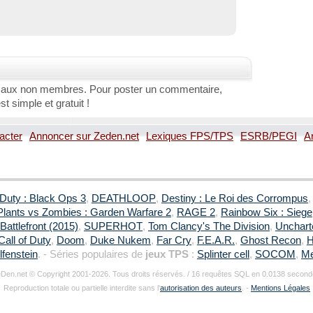
 aux non membres. Pour poster un commentaire,
st simple et gratuit !
acter
Annoncer sur Zeden.net
Lexiques FPS/TPS
ESRB/PEGI
A
 Duty : Black Ops 3
,
DEATHLOOP
,
Destiny : Le Roi des Corrompus
Plants vs Zombies : Garden Warfare 2
,
RAGE 2
,
Rainbow Six : Siege
Battlefront (2015)
,
SUPERHOT
,
Tom Clancy's The Division
,
Uncharte
Call of Duty
,
Doom
,
Duke Nukem
,
Far Cry
,
F.E.A.R.
,
Ghost Recon
,
H
fenstein
. - Séries populaires de
jeux TPS
:
Splinter cell
,
SOCOM
,
Me
Den.net © Copyright 2001-2026. Tous droits réservés. / 16 requêtes SQL en 0.0138 second
Reproduction totale ou partielle interdite sans l'
autorisation des auteurs
. -
Mentions Légales