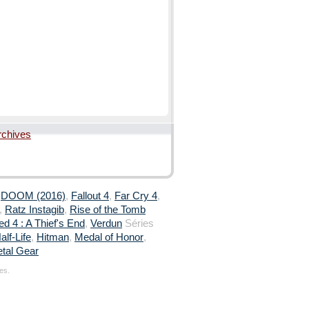
rchives
,
DOOM (2016)
,
Fallout 4
,
Far Cry 4
,
,
Ratz Instagib
,
Rise of the Tomb
d 4 : A Thief's End
,
Verdun
Séries
alf-Life
,
Hitman
,
Medal of Honor
,
tal Gear
es.