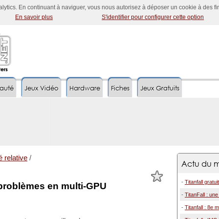
nalytics. En continuant à naviguer, vous nous autorisez à déposer un cookie à des f
En savoir plus
S'identifier pour configurer cette option
auté
Jeux Vidéo
Hardware
Fiches
Jeux Gratuits
é relative
/
Actu du m
-
Titanfall gratu
s problèmes en multi-GPU
-
TitanFall : un
-
Titanfall : 8e 