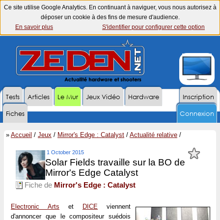
Ce site utilise Google Analytics. En continuant à naviguer, vous nous autorisez à
déposer un cookie à des fins de mesure d'audience.
En savoir plus
S'identifier pour configurer cette option
Tests
Articles
Le Mur
Jeux Vidéo
Hardware
Inscription
Fiches
Connexion
»
Accueil
/
Jeux
/
Mirror's Edge : Catalyst
/
Actualité relative
/
1 October 2015
Solar Fields travaille sur la BO de
Mirror's Edge Catalyst
Fiche de
Mirror's Edge : Catalyst
Electronic Arts
et
DICE
viennent
d'annoncer que le compositeur suédois