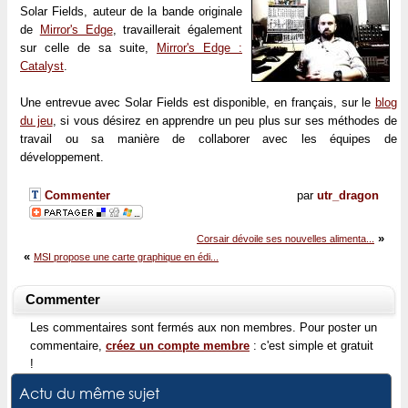
Solar Fields, auteur de la bande originale
de
Mirror's Edge
, travaillerait également
sur celle de sa suite,
Mirror's Edge :
Catalyst
.
Une entrevue avec Solar Fields est disponible, en français, sur le
blog
du jeu
, si vous désirez en apprendre un peu plus sur ses méthodes de
travail ou sa manière de collaborer avec les équipes de
développement.
Commenter
par
utr_dragon
»
Corsair dévoile ses nouvelles alimenta...
«
MSI propose une carte graphique en édi...
Commenter
Les commentaires sont fermés aux non membres. Pour poster un
commentaire,
créez un compte membre
: c'est simple et gratuit
!
Actu du même sujet