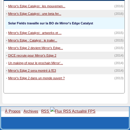
-
Mirror's Edge Catalyst : les mouvemen...
(2016)
-
Mirror’s Edge Catalyst : une beta fer...
(2016)
Solar Fields travaille sur la BO de Mirror's Edge Catalyst
-
Mirror's Edge Catalyst : artworks et ...
(2015)
-
Mirror's Edge : Catalyst : le trailer...
(2015)
-
Mirror's Edge 2 devient Mirror's Edge...
(2015)
-
DICE recrute pour Mirror's Edge 2
(2014)
-
Un making-of pour le prochain Mirror’...
(2014)
-
Mirror's Edge 2 sera montré à l'E3
(2014)
-
Mirror's Edge 2 dans un monde ouvert ?
(2013)
À Propos
Archives
RSS