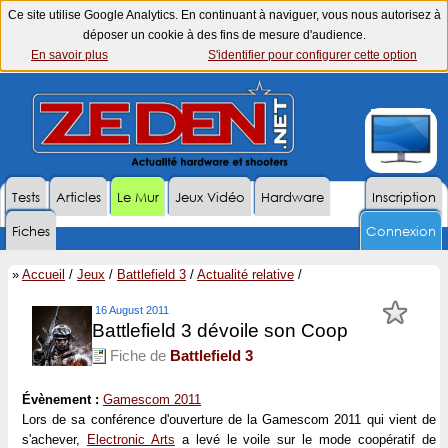
Ce site utilise Google Analytics. En continuant à naviguer, vous nous autorisez à
déposer un cookie à des fins de mesure d'audience.
En savoir plus
S'identifier pour configurer cette option
Tests
Articles
Le Mur
Jeux Vidéo
Hardware
Inscription
Fiches
Connexion
»
Accueil
/
Jeux
/
Battlefield 3
/
Actualité relative
/
16 August 2011
Battlefield 3 dévoile son Coop
Fiche de
Battlefield 3
Évènement :
Gamescom 2011
Lors de sa conférence d'ouverture de la Gamescom 2011 qui vient de
s'achever,
Electronic Arts
a levé le voile sur le mode coopératif de