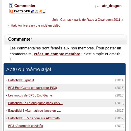
Commenter
par
utr_dragon
»
John Carmack parle de Rage à Quakecon 2011
«
Halo Anniversary : le multi en vidéo
Commenter
Les commentaires sont fermés aux non membres. Pour poster un
commentaire,
créez un compte membre
: c'est simple et gratuit
!
Actu du même sujet
-
Battlefield 3 gratuit
(2014)
-
BF3 End Game est sorti (sur PS3)
(2013)
-
Les motos de BF3 : End Game
(2013)
-
Battlefield 3 : Le end game pack en v...
(2013)
-
Battlefield 3 Aftermath se lance en v...
(2012)
-
Battlefield 3 TV : zoom sur Aftermath
(2012)
-
BF3 : Aftermath en vidéo
(2012)