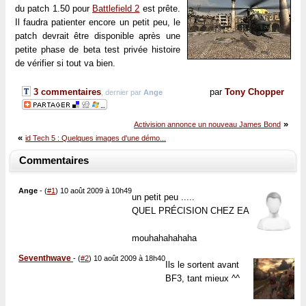
du patch 1.50 pour
Battlefield 2
est prête.
Il faudra patienter encore un petit peu, le
patch devrait être disponible après une
petite phase de beta test privée histoire
de vérifier si tout va bien.
3 commentaires
par
Tony Chopper
, dernier par
Ange
»
Activision annonce un nouveau James Bond
«
id Tech 5 : Quelques images d'une démo...
Commentaires
Ange
-
(
#1
) 10 août 2009 à 10h49
un petit peu .....
QUEL PRÉCISION CHEZ EA
mouhahahahaha
Seventhwave
-
(
#2
) 10 août 2009 à 18h40
Ils le sortent avant
BF3, tant mieux ^^