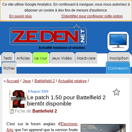
Ce site utilise Google Analytics. En continuant à naviguer, vous nous autorisez à
déposer un cookie à des fins de mesure d'audience.
En savoir plus
S'identifier pour configurer cette option
Tests
Articles
Le Mur
Jeux Vidéo
Hardware
Inscription
Fiches
Connexion
»
Accueil
/
Jeux
/
Battlefield 2
/
Actualité relative
/
8 August 2009
Le patch 1.50 pour Battelfield 2
bientôt disponible
Fiche de
Battlefield 2
C'est sur le forum anglais d'
Electronic
Arts
que l'on apprend que la version finale