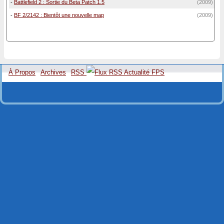
-
Battlefield 2 : Sortie du Beta Patch 1.5
(2009)
-
BF 2/2142 : Bientôt une nouvelle map
(2009)
À Propos
Archives
RSS