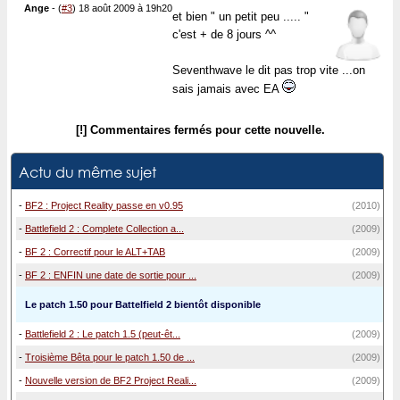
Ange
-
(
#3
) 18 août 2009 à 19h20
et bien " un petit peu ..... "
c'est + de 8 jours ^^
Seventhwave le dit pas trop vite ...on
sais jamais avec EA
[!] Commentaires fermés pour cette nouvelle.
Actu du même sujet
-
BF2 : Project Reality passe en v0.95
(2010)
-
Battlefield 2 : Complete Collection a...
(2009)
-
BF 2 : Correctif pour le ALT+TAB
(2009)
-
BF 2 : ENFIN une date de sortie pour ...
(2009)
Le patch 1.50 pour Battelfield 2 bientôt disponible
-
Battlefield 2 : Le patch 1.5 (peut-êt...
(2009)
-
Troisième Bêta pour le patch 1.50 de ...
(2009)
-
Nouvelle version de BF2 Project Reali...
(2009)