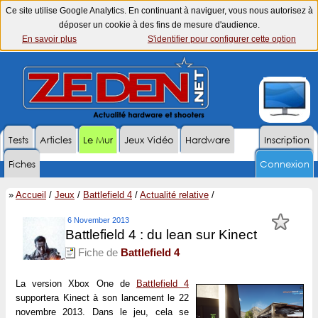
Ce site utilise Google Analytics. En continuant à naviguer, vous nous autorisez à
déposer un cookie à des fins de mesure d'audience.
En savoir plus
S'identifier pour configurer cette option
Tests
Articles
Le Mur
Jeux Vidéo
Hardware
Inscription
Fiches
Connexion
»
Accueil
/
Jeux
/
Battlefield 4
/
Actualité relative
/
6 November 2013
Battlefield 4 : du lean sur Kinect
Fiche de
Battlefield 4
La version Xbox One de
Battlefield 4
supportera Kinect à son lancement le 22
novembre 2013. Dans le jeu, cela se