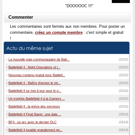
"DOOOOOC !!!"
Commenter
Les commentaires sont fermés aux non membres. Pour poster un
commentaire,
créez un compte membre
: c'est simple et gratuit
!
Actu du même sujet
-
La nouvelle map communautaire de Batt...
(2015)
-
Battlefield 4 : Night Operations et l...
(2015)
-
Nouveau contenu gratuit pour Battlefi...
(2015)
-
Battlefield 4 : Maître d'armes le ret...
(2015)
-
Battlefield 4 se met à jour pour le p...
(2015)
-
Un trophée Battlefield 4 à la Gamers ...
(2015)
-
Battlefield 4 : la grève des serveurs
(2015)
-
Battlefield 4 Final Stand : une date ...
(2014)
-
BF4 : un arc avec le dernier DLC
(2014)
-
Battlefield 4 jouable gratuitement pe...
(2014)