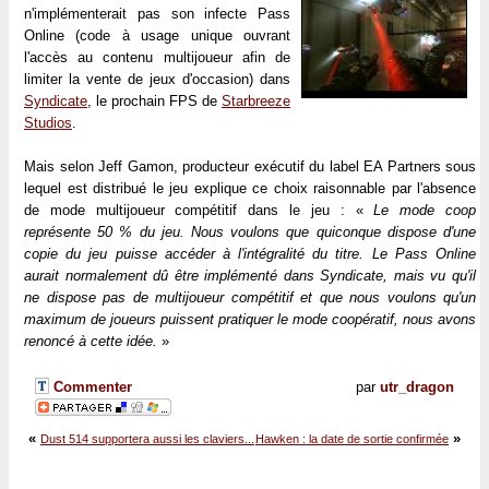
n'implémenterait pas son infecte Pass
Online (code à usage unique ouvrant
l'accès au contenu multijoueur afin de
limiter la vente de jeux d'occasion) dans
Syndicate
, le prochain FPS de
Starbreeze
Studios
.
Mais selon Jeff Gamon, producteur exécutif du label EA Partners sous
lequel est distribué le jeu explique ce choix raisonnable par l'absence
de mode multijoueur compétitif dans le jeu : «
Le mode coop
représente 50 % du jeu. Nous voulons que quiconque dispose d'une
copie du jeu puisse accéder à l'intégralité du titre. Le Pass Online
aurait normalement dû être implémenté dans Syndicate, mais vu qu'il
ne dispose pas de multijoueur compétitif et que nous voulons qu'un
maximum de joueurs puissent pratiquer le mode coopératif, nous avons
renoncé à cette idée.
»
Commenter
par
utr_dragon
«
»
Dust 514 supportera aussi les claviers...
Hawken : la date de sortie confirmée