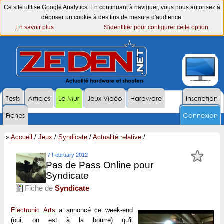
Ce site utilise Google Analytics. En continuant à naviguer, vous nous autorisez à
déposer un cookie à des fins de mesure d'audience.
En savoir plus
S'identifier pour configurer cette option
Tests
Articles
Le Mur
Jeux Vidéo
Hardware
Inscription
Fiches
Connexion
»
Accueil
/
Jeux
/
Syndicate
/
Actualité relative
/
7 February 2012
Pas de Pass Online pour
Syndicate
Fiche de
Syndicate
Electronic Arts
a annoncé ce week-end
(oui, on est à la bourre) qu'il