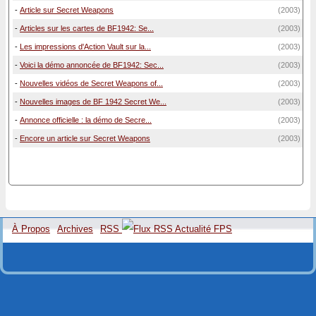
-
Article sur Secret Weapons
(2003)
-
Articles sur les cartes de BF1942: Se...
(2003)
-
Les impressions d'Action Vault sur la...
(2003)
-
Voici la démo annoncée de BF1942: Sec...
(2003)
-
Nouvelles vidéos de Secret Weapons of...
(2003)
-
Nouvelles images de BF 1942 Secret We...
(2003)
-
Annonce officielle : la démo de Secre...
(2003)
-
Encore un article sur Secret Weapons
(2003)
À Propos
Archives
RSS