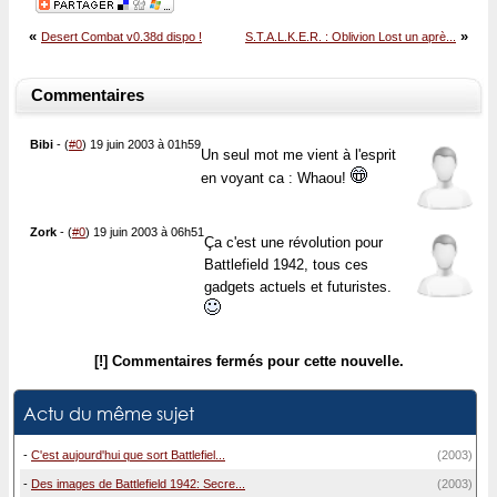
«
»
Desert Combat v0.38d dispo !
S.T.A.L.K.E.R. : Oblivion Lost un aprè...
Commentaires
Bibi
-
(
#0
) 19 juin 2003 à 01h59
Un seul mot me vient à l'esprit
en voyant ca : Whaou!
Zork
-
(
#0
) 19 juin 2003 à 06h51
Ça c'est une révolution pour
Battlefield 1942, tous ces
gadgets actuels et futuristes.
[!] Commentaires fermés pour cette nouvelle.
Actu du même sujet
-
C'est aujourd'hui que sort Battlefiel...
(2003)
-
Des images de Battlefield 1942: Secre...
(2003)