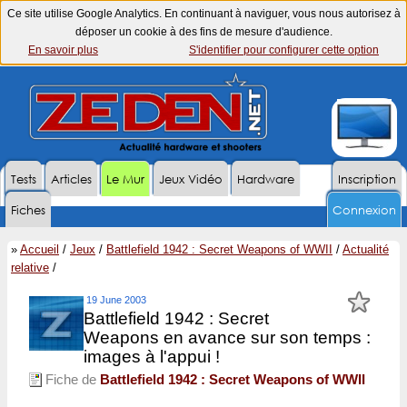
Ce site utilise Google Analytics. En continuant à naviguer, vous nous autorisez à
déposer un cookie à des fins de mesure d'audience.
En savoir plus
S'identifier pour configurer cette option
Tests
Articles
Le Mur
Jeux Vidéo
Hardware
Inscription
Fiches
Connexion
»
Accueil
/
Jeux
/
Battlefield 1942 : Secret Weapons of WWII
/
Actualité
relative
/
19 June 2003
Battlefield 1942 : Secret
Weapons en avance sur son temps :
images à l'appui !
Fiche de
Battlefield 1942 : Secret Weapons of WWII