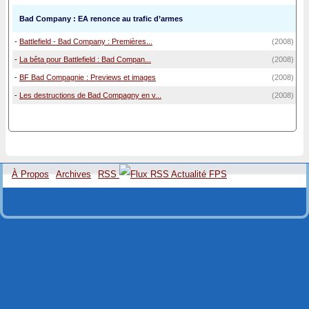
Bad Company : EA renonce au trafic d’armes
-
Battlefield - Bad Company : Premières...
(2008)
-
La bêta pour Battlefield : Bad Compan...
(2008)
-
BF Bad Compagnie : Previews et images
(2008)
-
Les destructions de Bad Compagny en v...
(2008)
À Propos
Archives
RSS