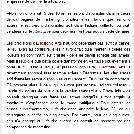
empressé de clarifier la situation :
--Non non ont-ils dit, 5 des 10 armes seront disponibles dans le cadre
de campagnes de marketing promotionnelles. Tandis que les cinq
autres, elles, seront disponibles soit dans l’édition collector ou soit,
vendues sur le
Xbox Live
pour ceux qui n'ont pas acquis cette dernière.
Les précisions d’
Electronic Arts
n’auront cependant pas suffit à calmer
le jeu. Bien au contraire, elles n’auront fait qu’alimenter la colère des
joueurs en confirmant leur crainte - celle de devoir acheter des armes.
Mais il faut dire que cette colère transformé en véritable soulèvement a
porté fruit. Puisque sous la pression populaire,
Electronic Arts
a
récemment annoncé faire marche arrière : Désormais, les cinq armes
additionnelles seront disponibles gratuitement. En guise de compromis,
EA
propose alors à ceux qui n’auront pas acheté l’édition collector -
vendu dix dollars de plus que la version standard aux États-Unis – de
pouvoir débloquer ces fameuses armes lorsqu’ils auront acquis le
maximum d’expérience dans le mode multijoueur. Pour obtenir les
armes supplémentaires, il faudra donc atteindre le level 25, ce qui
débloquera aussitôt les cinq armes. Par contre, pour les cinq autres,
rien n’a changé et il faudra encore les obtenir en passant par des
campagnes de marketing.