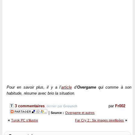
Pour en savoir plus, il y a l’
article
d’
Overgame
qui comme à son
habitude, résume avec brio la situation.
3 commentaires
par
Fr002
, dernier par
Grounch
|
Source :
Overgame et autres
«
»
Turok PC s'illustre
Far Cry 2 : Six images pixellisées