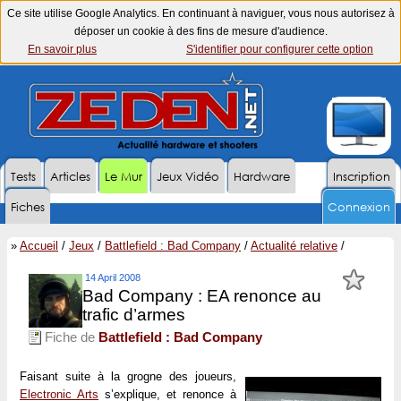
Ce site utilise Google Analytics. En continuant à naviguer, vous nous autorisez à
déposer un cookie à des fins de mesure d'audience.
En savoir plus
S'identifier pour configurer cette option
Tests
Articles
Le Mur
Jeux Vidéo
Hardware
Inscription
Fiches
Connexion
»
Accueil
/
Jeux
/
Battlefield : Bad Company
/
Actualité relative
/
14 April 2008
Bad Company : EA renonce au
trafic d’armes
Fiche de
Battlefield : Bad Company
Faisant suite à la grogne des joueurs,
Electronic Arts
s’explique, et renonce à