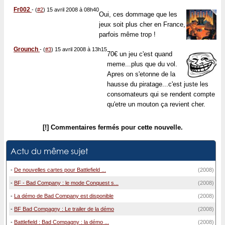
Fr002
-
(
#2
) 15 avril 2008 à 08h40
Oui, ces dommage que les
jeux soit plus cher en France,
parfois même trop !
Grounch
-
(
#3
) 15 avril 2008 à 13h15
70€ un jeu c'est quand
meme...plus que du vol.
Apres on s'etonne de la
hausse du piratage...c'est juste les
consomateurs qui se rendent compte
qu'etre un mouton ça revient cher.
[!] Commentaires fermés pour cette nouvelle.
Actu du même sujet
-
De nouvelles cartes pour Battlefield ...
(2008)
-
BF - Bad Company : le mode Conquest s...
(2008)
-
La démo de Bad Company est disponible
(2008)
-
BF Bad Compagny : Le trailer de la démo
(2008)
-
Battlefield : Bad Compagny : la démo ...
(2008)