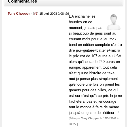
Commentaires
Tony Chopper
-
(
#1
) 15 avril 2008 à 08h26
EA enchaine les
bourdes en ce
moment, je sais pas
si beaucoup de gens sont au
courant mais pour le jeu rock
band en édition complète c'est à
dire jeu+guitare+batterie+micro
le prix est de 107 euros au USA
alors qu'il sera de 240 euros en
europe; apparement tout cela
n'est qu'une histoire de taxe,
moi je pense plus simplement
qu'encore une fois on prend les
gamers pour des billes, ce qui
est sur c'est qu'à ce prix la je ne
l'acheterai pas et j'encourage
tout le monde à faire de même
jusqu'à un geste de l'éditeur !!!
[Édité par
Tony Chopper
le
15/04/2008 à
08h27
.]