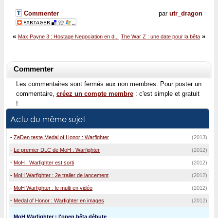
Commenter
par
utr_dragon
«
»
Max Payne 3 : Hostage Negociation en d...
The War Z : une date pour la bêta
Commenter
Les commentaires sont fermés aux non membres. Pour poster un
commentaire,
créez un compte membre
: c'est simple et gratuit
!
Actu du même sujet
-
ZeDen teste Medal of Honor : Warfighter
(2013)
-
Le premier DLC de MoH : Warfighter
(2012)
-
MoH : Warfighter est sorti
(2012)
-
MoH Warfighter : 2e trailer de lancement
(2012)
-
MoH Warfighter : le multi en vidéo
(2012)
-
Medal of Honor : Warfighter en images
(2012)
MoH Warfighter : l'open bêta débute