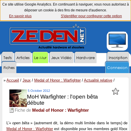
Ce site utilise Google Analytics. En continuant à naviguer, vous nous autorisez à
déposer un cookie à des fins de mesure d'audience.
En savoir plus
S'identifier pour configurer cette option
Tests
Articles
Le Mur
Jeux Vidéo
Hardware
Inscription
Fiches
Connexion
»
Accueil
/
Jeux
/
Medal of Honor : Warfighter
/
Actualité relative
/
5 October 2012
MoH Warfighter : l'open bêta
débute
Fiche de
Medal of Honor : Warfighter
L'«
open bêta
» (autrement dit, la démo multi limitée dans le temps) de
Medal of Honor : Warfighter
est disponible pour les membres gold Xbox