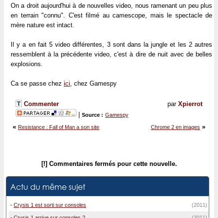
On a droit aujourd'hui à de nouvelles video, nous ramenant un peu plus
en terrain "connu". C'est filmé au camescope, mais le spectacle de
mère nature est intact.
Il y a en fait 5 video différentes, 3 sont dans la jungle et les 2 autres
ressemblent à la précédente video, c'est à dire de nuit avec de belles
explosions.
Ca se passe chez
ici
, chez Gamespy
Commenter
par
Xpierrot
|
Source :
Gamespy
«
»
Resistance : Fall of Man a son site
Chrome 2 en images
[!] Commentaires fermés pour cette nouvelle.
Actu du même sujet
-
Crysis 1 est sorti sur consoles
(2011)
-
Crysis 1 arrive sur consoles ?
(2011)