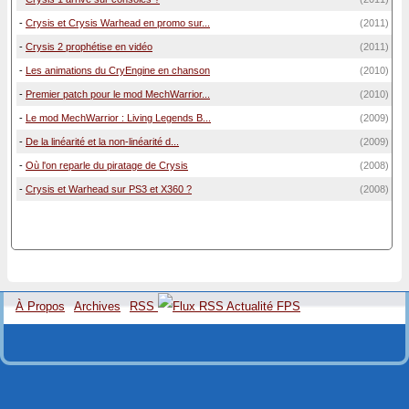
-
Crysis et Crysis Warhead en promo sur...
(2011)
-
Crysis 2 prophétise en vidéo
(2011)
-
Les animations du CryEngine en chanson
(2010)
-
Premier patch pour le mod MechWarrior...
(2010)
-
Le mod MechWarrior : Living Legends B...
(2009)
-
De la linéarité et la non-linéarité d...
(2009)
-
Où l'on reparle du piratage de Crysis
(2008)
-
Crysis et Warhead sur PS3 et X360 ?
(2008)
À Propos
Archives
RSS