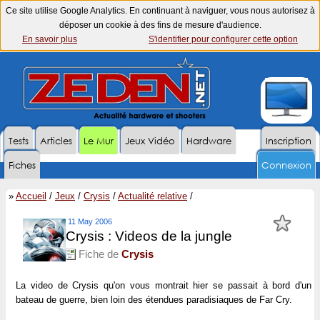
Ce site utilise Google Analytics. En continuant à naviguer, vous nous autorisez à
déposer un cookie à des fins de mesure d'audience.
En savoir plus
S'identifier pour configurer cette option
Tests
Articles
Le Mur
Jeux Vidéo
Hardware
Inscription
Fiches
Connexion
»
Accueil
/
Jeux
/
Crysis
/
Actualité relative
/
11 May 2006
Crysis : Videos de la jungle
Fiche de
Crysis
La video de Crysis qu'on vous montrait hier se passait à bord d'un
bateau de guerre, bien loin des étendues paradisiaques de Far Cry.