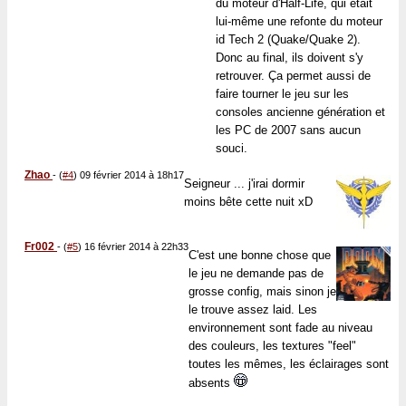
du moteur d'Half-Life, qui était
lui-même une refonte du moteur
id Tech 2 (Quake/Quake 2).
Donc au final, ils doivent s'y
retrouver. Ça permet aussi de
faire tourner le jeu sur les
consoles ancienne génération et
les PC de 2007 sans aucun
souci.
Zhao
-
(
#4
) 09 février 2014 à 18h17
Seigneur ... j'irai dormir
moins bête cette nuit xD
Fr002
-
(
#5
) 16 février 2014 à 22h33
C'est une bonne chose que
le jeu ne demande pas de
grosse config, mais sinon je
le trouve assez laid. Les
environnement sont fade au niveau
des couleurs, les textures "feel"
toutes les mêmes, les éclairages sont
absents