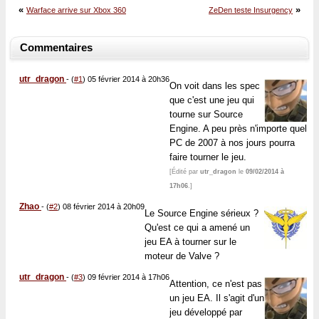
«
»
Warface arrive sur Xbox 360
ZeDen teste Insurgency
Commentaires
utr_dragon
-
(
#1
) 05 février 2014 à 20h36
On voit dans les spec
que c'est une jeu qui
tourne sur Source
Engine. A peu près n'importe quel
PC de 2007 à nos jours pourra
faire tourner le jeu.
[Édité par
utr_dragon
le
09/02/2014 à
17h06
.]
Zhao
-
(
#2
) 08 février 2014 à 20h09
Le Source Engine sérieux ?
Qu'est ce qui a amené un
jeu EA à tourner sur le
moteur de Valve ?
utr_dragon
-
(
#3
) 09 février 2014 à 17h06
Attention, ce n'est pas
un jeu EA. Il s'agit d'un
jeu développé par