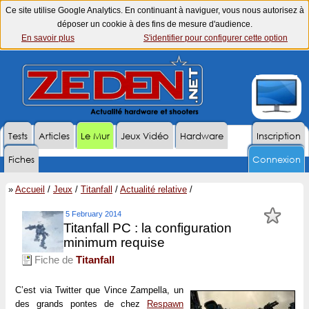
Ce site utilise Google Analytics. En continuant à naviguer, vous nous autorisez à
déposer un cookie à des fins de mesure d'audience.
En savoir plus
S'identifier pour configurer cette option
Tests
Articles
Le Mur
Jeux Vidéo
Hardware
Inscription
Fiches
Connexion
»
Accueil
/
Jeux
/
Titanfall
/
Actualité relative
/
5 February 2014
Titanfall PC : la configuration
minimum requise
Fiche de
Titanfall
C’est via Twitter que Vince Zampella, un
des grands pontes de chez
Respawn