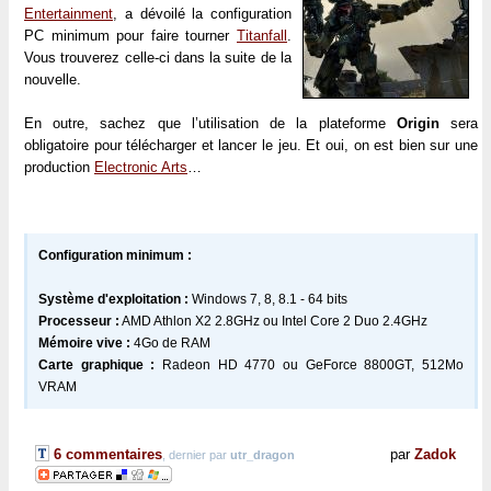
Entertainment
, a dévoilé la configuration
PC minimum pour faire tourner
Titanfall
.
Vous trouverez celle-ci dans la suite de la
nouvelle.
En outre, sachez que l’utilisation de la plateforme
Origin
sera
obligatoire pour télécharger et lancer le jeu. Et oui, on est bien sur une
production
Electronic Arts
…
Configuration minimum :
Système d'exploitation :
Windows 7, 8, 8.1 - 64 bits
Processeur :
AMD Athlon X2 2.8GHz ou Intel Core 2 Duo 2.4GHz
Mémoire vive :
4Go de RAM
Carte graphique :
Radeon HD 4770 ou GeForce 8800GT, 512Mo
VRAM
6 commentaires
par
Zadok
, dernier par
utr_dragon