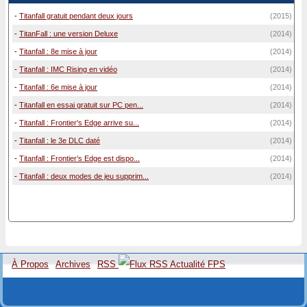
-
Titanfall gratuit pendant deux jours
(2015)
-
TitanFall : une version Deluxe
(2014)
-
Titanfall : 8e mise à jour
(2014)
-
Titanfall : IMC Rising en vidéo
(2014)
-
Titanfall : 6e mise à jour
(2014)
-
Titanfall en essai gratuit sur PC pen...
(2014)
-
Titanfall : Frontier's Edge arrive su...
(2014)
-
Titanfall : le 3e DLC daté
(2014)
-
Titanfall : Frontier’s Edge est dispo...
(2014)
-
Titanfall : deux modes de jeu supprim...
(2014)
À Propos
Archives
RSS