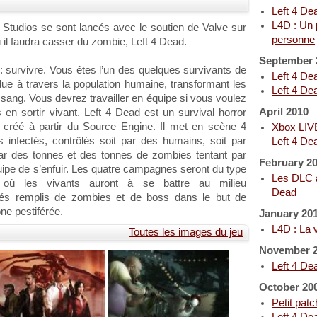
Left 4 De
L4D : Un p
Studios se sont lancés avec le soutien de Valve sur
personne
 il faudra casser du zombie, Left 4 Dead.
September 
: survivre. Vous êtes l’un des quelques survivants de
Left 4 Dea
due à travers la population humaine, transformant les
Left 4 De
ang. Vous devrez travailler en équipe si vous voulez
April 2010
en sortir vivant. Left 4 Dead est un survival horror
 créé à partir du Source Engine. Il met en scène 4
Xbox LIVE
 infectés, contrôlés soit par des humains, soit par
Left 4 Dea
és par des tonnes et des tonnes de zombies tentant par
February 2
ipe de s’enfuir. Les quatre campagnes seront du type
Les DLC à
 où les vivants auront à se battre au milieu
Dead
iés remplis de zombies et de boss dans le but de
one pestiférée.
January 20
L4D : La v
Toutes les images du jeu
November 
Left 4 De
October 20
Petit pat