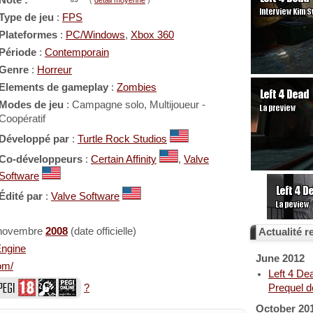
Note :
(
détail moyenne
)
8.5
Type de jeu
:
FPS
Plateformes
:
PC/Windows
,
Xbox 360
Période
:
Contemporain
Genre
:
Horreur
Elements de gameplay
:
Zombies
Modes de jeu
: Campagne solo, Multijoueur -
Coopératif
Développé par
:
Turtle Rock Studios
Co-développeurs
:
Certain Affinity
,
Valve
Software
Édité par
:
Valve Software
 novembre
2008
(date officielle)
Actualité re
Engine
June 2012
om/
Left 4 De
?
Prequel 
October 20