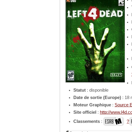
Statut
: disponible
Date de sortie (Europe)
: 18
Moteur Graphique
:
Source 
Site officiel
:
http://www.l4d.c
Classements
:
?