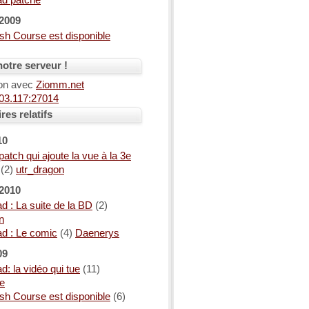
ad patché
2009
sh Course est disponible
otre serveur !
ion avec
Ziomm.net
03.117:27014
es relatifs
10
atch qui ajoute la vue à la 3e
(2)
utr_dragon
2010
d : La suite de la BD
(2)
n
ad : Le comic
(4)
Daenerys
09
d: la vidéo qui tue
(11)
e
sh Course est disponible
(6)