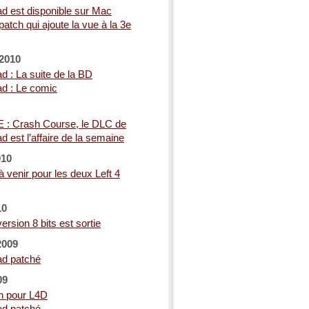
ad est disponible sur Mac
atch qui ajoute la vue à la 3e
2010
d : La suite de la BD
ad : Le comic
 : Crash Course, le DLC de
d est l’affaire de la semaine
010
 venir pour les deux Left 4
10
ersion 8 bits est sortie
2009
ad patché
09
ch pour L4D