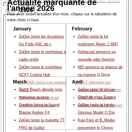
Actualité marquante de
l'année 2026
2026
2025
Pour avoir toute l'actualité d'un mois, cliquez sur la tabulation de
votre choix ci-haut.
January
February
ZeDen teste les écouteurs
ZeDen teste le kit
Go Pods ANC de c
multiroom Magic 2 WiFi
ZeDen teste le ventilateur à
Alphacool annonce sa
cadre unifié
nouvelle pâte thermiq
ZeDen teste le contrôleur
WD annonce la relance de
NZXT Control Hub
sa marque G-Drive
March
April
STRONG lance son routeur
NZXT présente ses
Turtle Beach dévoile trois
ZeDen teste le clavier
Wifi 7
nouveautés 2026 : un boi
nouveaux access
Glyph de chez Epoma
ZeDen teste le ventirad
ENDORFY lance les
Creative lance la Sound
ZeDen teste la souris
NH-D15 G2 chromax.
boîtiers microATX Signum
Blaster Audigy FX
Glorious Model O Ete
ZeDen teste la manette TT
Kiwi Ears et B_Media
PRO de Gulikit
présentent le Chorus