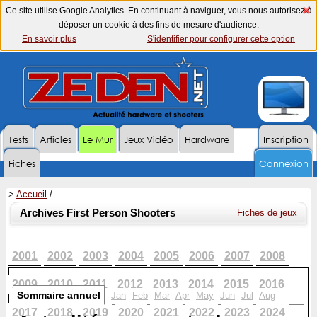
Ce site utilise Google Analytics. En continuant à naviguer, vous nous autorisez à
déposer un cookie à des fins de mesure d'audience.
En savoir plus
S'identifier pour configurer cette option
Tests
Articles
Le Mur
Jeux Vidéo
Hardware
Inscription
Fiches
Connexion
>
Accueil
/
Archives First Person Shooters
Fiches de jeux
2001
2002
2003
2004
2005
2006
2007
2008
2009
2010
2011
2012
2013
2014
2015
2016
Sommaire annuel
Jan
Feb
Mar
Apr
May
Jun
Jul
Aug
2017
2018
2019
2020
2021
2022
2023
2024