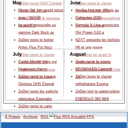
May
June
ZeDen teste l'AIO Combat
ZeDen teste le clavier
Mionix fait son grand retour
Amiiba fera ses débuts au
Liquid 360 SE de
Glorious GMBK 75%
avec l’AVIOR
Computex 2026
Antec dévoile le nouveau
ZeDen teste le microphone
be quiet! renouvelle sa
Formula V Line annoncera
boitier 900
Mic Vox de Strea
gamme Dark Rock av
l'Air Power G10 a
ZeDen teste le boitier
NZXT présente les boîtiers
Antec Flux Pro Noct
H6 et une nouve
July
August
ZeDen teste le clavier
Lexar met en avant le
Cooler Master mise sur
Zeden teste la souris
Epomaker HE108
stockage et la mémoi
l’ingénierie thermi
EPOMAKER Carbonis
Zeden teste le casque
Montre connectée ICE kids
ZeDen teste le casque
ZeDen teste le clavier
Serene de Kiwi Ears
4G
Glorious GHS Eternal
ortholinéaire Epoma
ZeDen teste les switchs
ZeDen test le watercooling
silencieux Epomake
ENERGLO 360 WHI
ZeDen teste la carte
réseau 2.5G TRENDnet
À Propos
Archives
RSS
ZeDen teste l'AIO Noctua