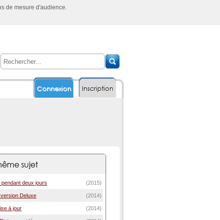
ins de mesure d'audience.
Connexion
Inscription
ême sujet
it pendant deux jours
(2015)
e version Deluxe
(2014)
mise à jour
(2014)