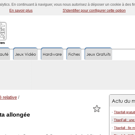
nalytics. En continuant à naviguer, vous nous autorisez à déposer un cookie à des f
En savoir plus
S'identifier pour configurer cette option
auté
Jeux Vidéo
Hardware
Fiches
Jeux Gratuits
é relative
/
Actu du m
-
Titanfall gratu
êta allongée
-
TitanFall : un
-
Titanfall : 8e 