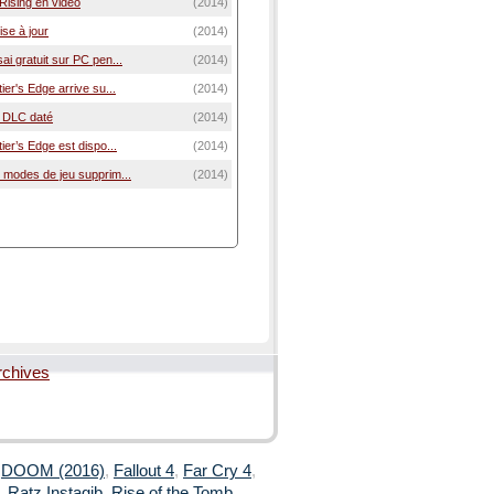
 Rising en vidéo
(2014)
mise à jour
(2014)
sai gratuit sur PC pen...
(2014)
tier's Edge arrive su...
(2014)
3e DLC daté
(2014)
ntier’s Edge est dispo...
(2014)
ux modes de jeu supprim...
(2014)
rchives
,
DOOM (2016)
,
Fallout 4
,
Far Cry 4
,
,
Ratz Instagib
,
Rise of the Tomb