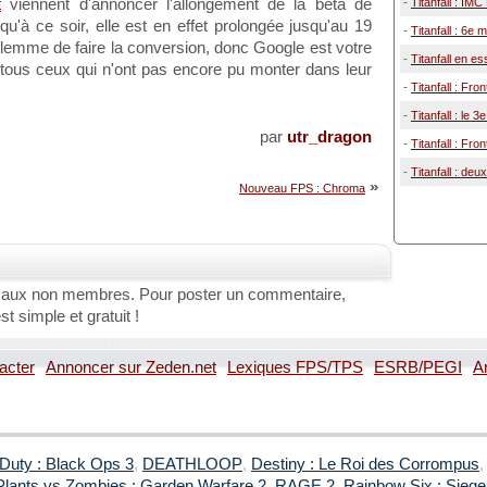
t
viennent d'annoncer l'allongement de la bêta de
-
Titanfall : IMC
squ'à ce soir, elle est en effet prolongée jusqu'au 19
-
Titanfall : 6e 
a flemme de faire la conversion, donc Google est votre
-
Titanfall en es
tous ceux qui n'ont pas encore pu monter dans leur
-
Titanfall : Fron
-
Titanfall : le 
par
utr_dragon
-
Titanfall : Fro
-
Titanfall : de
»
Nouveau FPS : Chroma
 aux non membres. Pour poster un commentaire,
st simple et gratuit !
acter
Annoncer sur Zeden.net
Lexiques FPS/TPS
ESRB/PEGI
A
 Duty : Black Ops 3
,
DEATHLOOP
,
Destiny : Le Roi des Corrompus
Plants vs Zombies : Garden Warfare 2
,
RAGE 2
,
Rainbow Six : Siege