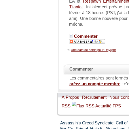
EA et
Respawn Entertainmen
Titanfall
. Initialement prévue ju
février à 18 heures (PST, j'ai l
ami). Une bonne nouvelle pour 
mécha.
Commenter
«
Une date de sortie pour Daylight
Commenter
Les commentaires sont fermés
créez un compte membre
: c'e
À Propos
Recrutement
Nous cont
RSS
Assassin's Creed Syndicate
,
Call of
Far Cry Primal
,
Halo 5 : Guardians
,