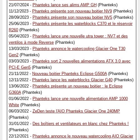
21/07/2024 -
Phanteks lance ses alims AMP GH
(Phanteks)
11/12/2023 -
Phanteks présente son nouveau boitier NV9
(Phanteks)
28/09/2023 -
Phanteks présente son nouveau boitier NV5
(Phanteks)
25/06/2023 -
Phanteks présente les waterblocks C370 et le réservoir
R260
(Phanteks)
05/04/2023 -
Phanteks lance une nouvelle utra tower : NV7 et des
ventilos à mode Reverse
(Phanteks)
13/03/2023 -
Phanteks annonce le watercooling Glacier One T30
Gen2
(Phanteks)
03/03/2023 -
Phanteks sort 2 nouvelles alimentations ATX 3.0 avec
PCI-E Gen5
(Phanteks)
21/11/2022 -
Nouveau boitier Phanteks Eclipse G500A
(Phanteks)
12/11/2022 -
Phanteks lance les waterblocks Glacier G40
(Phanteks)
13/06/2022 -
Phanteks présente un nouveau boitier : le Eclipse
G360A
(Phanteks)
01/06/2022 -
Phanteks lance une nouvelle alimentation AMP 1000
White
(Phanteks)
06/03/2022 -
ZeDen teste l'AIO Phanteks Glacier One 240MP
(Phanteks)
31/01/2022 -
Des boîtiers et ventilateurs en blanc chez Phanteks !
(Phanteks)
22/12/2021 -
Phanteks annonce le nouveau watercooling AIO Glacier