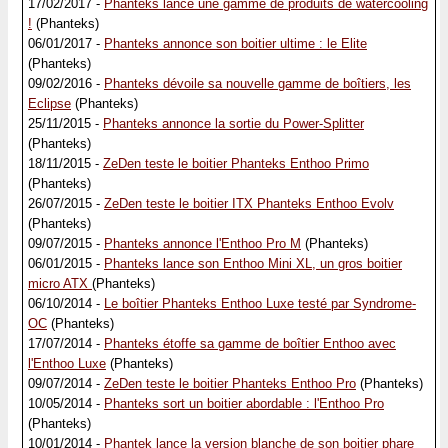
17/02/2017 -
Phanteks lance une gamme de produits de watercooling
!
(Phanteks)
06/01/2017 -
Phanteks annonce son boitier ultime : le Elite
(Phanteks)
09/02/2016 -
Phanteks dévoile sa nouvelle gamme de boîtiers, les
Eclipse
(Phanteks)
25/11/2015 -
Phanteks annonce la sortie du Power-Splitter
(Phanteks)
18/11/2015 -
ZeDen teste le boitier Phanteks Enthoo Primo
(Phanteks)
26/07/2015 -
ZeDen teste le boitier ITX Phanteks Enthoo Evolv
(Phanteks)
09/07/2015 -
Phanteks annonce l'Enthoo Pro M
(Phanteks)
06/01/2015 -
Phanteks lance son Enthoo Mini XL, un gros boitier
micro ATX
(Phanteks)
06/10/2014 -
Le boîtier Phanteks Enthoo Luxe testé par Syndrome-
OC
(Phanteks)
17/07/2014 -
Phanteks étoffe sa gamme de boîtier Enthoo avec
l'Enthoo Luxe
(Phanteks)
09/07/2014 -
ZeDen teste le boitier Phanteks Enthoo Pro
(Phanteks)
10/05/2014 -
Phanteks sort un boitier abordable : l'Enthoo Pro
(Phanteks)
10/01/2014 -
Phantek lance la version blanche de son boitier phare