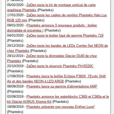
05/02/2020 -
ZeDen teste le kit de montage vertical de carte
graphique Phanteks
(Phanteks)
17/01/2020 -
ZeDen teste les cadres de ventilos Phanteks Halo Lux
RGB 120 mm
(Phanteks)
09/01/2020 -
Phanteks annonce 3 nouveaux produits : boitier,
distroplate et enceintes !
(Phanteks)
04/01/2020 -
ZeDen teste le boitier haut de gamme Phanteks 719
(Phanteks)
20/12/2019 -
ZeDen teste les bandes de LEDs Combo Set NEON de
chez Phanteks
(Phanteks)
29/11/2019 -
ZeDen teste la distroplate Glacier D140 de chez
Phanteks
(Phanteks)
22/10/2019 -
ZeDen teste le réservoir Phanteks PH-R220C
(Phanteks)
17/09/2019 -
Phanteks lance le boîtier Eclipse P360X, l’Evolv Shift
Air et des bandes NEON à LED ARGB
(Phanteks)
08/09/2019 -
Phanteks lance sa gamme d’alimentations AMP
(Phanteks)
02/09/2019 -
Phanteks annonce les waterblocks C360i et C360a et le
kit Glacier AORUS Xtreme Kit
(Phanteks)
19/08/2019 -
Phanteks présente son nouveau Enthoo Luxe²
(Phanteks)