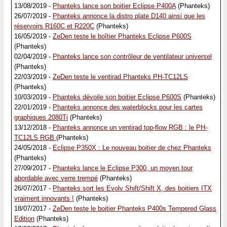
13/08/2019 -
Phanteks lance son boitier Eclipse P400A
(Phanteks)
26/07/2019 -
Phanteks annonce la distro plate D140 ainsi que les
réservoirs R160C et R220C
(Phanteks)
16/05/2019 -
ZeDen teste le boîtier Phanteks Eclipse P600S
(Phanteks)
02/04/2019 -
Phanteks lance son contrôleur de ventilateur universel
(Phanteks)
22/03/2019 -
ZeDen teste le ventirad Phanteks PH-TC12LS
(Phanteks)
10/03/2019 -
Phanteks dévoile son boitier Eclipse P600S
(Phanteks)
22/01/2019 -
Phanteks annonce des waterblocks pour les cartes
graphiques 2080Ti
(Phanteks)
13/12/2018 -
Phanteks annonce un ventirad top-flow RGB : le PH-
TC12LS RGB
(Phanteks)
24/05/2018 -
Eclipse P350X : Le nouveau boitier de chez Phanteks
(Phanteks)
27/09/2017 -
Phanteks lance le Eclipse P300, un moyen tour
abordable avec verre trempé
(Phanteks)
26/07/2017 -
Phanteks sort les Evolv Shift/Shift X, des boitiers ITX
vraiment innovants !
(Phanteks)
18/07/2017 -
ZeDen teste le boitier Phanteks P400s Tempered Glass
Edition
(Phanteks)