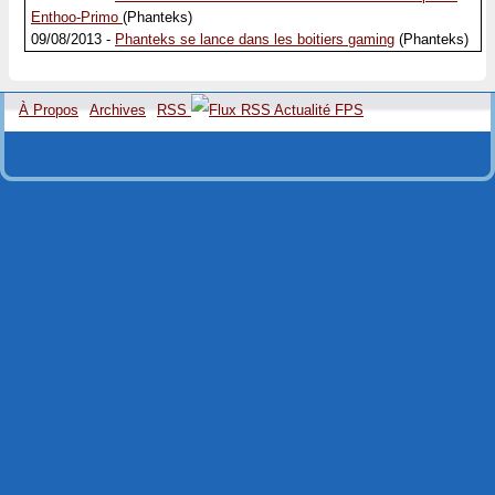
Enthoo-Primo
(Phanteks)
09/08/2013 -
Phanteks se lance dans les boitiers gaming
(Phanteks)
À Propos
Archives
RSS