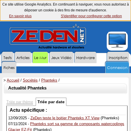
Ce site utilise Google Analytics. En continuant à naviguer, vous nous autorisez à
déposer un cookie à des fins de mesure d'audience.
En savoir plus
S'identifier pour configurer cette option
Tests
Articles
Le Mur
Jeux Vidéo
Hardware
Inscription
Fiches
Connexion
>
Accueil
/
Sociétés
/
Phanteks
/
Actualité Phanteks
Triée par date
Triée par thème
Actu spécifique :
12/09/2025 -
ZeDen teste le boitier Phanteks XT View
(Phanteks)
07/11/2024 -
Phanteks sort sa gamme de composants watercoolings
Glacier EZ-Fit
(Phanteks)