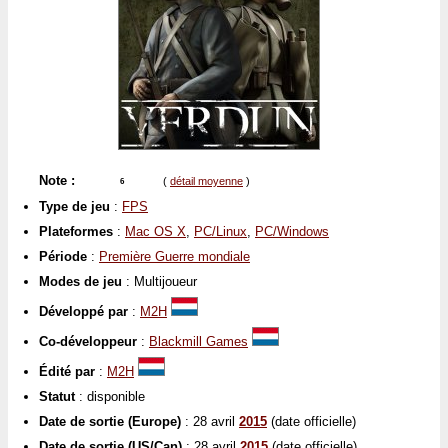
Note :
(
détail moyenne
)
6
Type de jeu
:
FPS
Plateformes
:
Mac OS X
,
PC/Linux
,
PC/Windows
Période
:
Première Guerre mondiale
Modes de jeu
: Multijoueur
Développé par
:
M2H
Co-développeur
:
Blackmill Games
Édité par
:
M2H
Statut
: disponible
Date de sortie (Europe)
: 28 avril
2015
(date officielle)
Date de sortie (US/Can)
: 28 avril
2015
(date officielle)