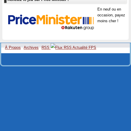
En neuf ou en
occasion, payez
moins cher !
À Propos
Archives
RSS