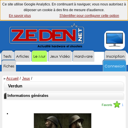
Ce site utilise Google Analytics. En continuant à naviguer, vous nous autorisez à
déposer un cookie à des fins de mesure d'audience.
En savoir plus
S'identifier pour configurer cette option
Tests
Articles
Le Mur
Jeux Vidéo
Hardware
Inscription
Fiches
Connexion
»
Accueil
/
Jeux
/
Verdun
Informations générales
Favoris
1