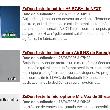
ZeDen teste le boitier H6 RGB+ de NZXT
Date de publication : 23/07/2026 à 14h07
Aujourd’hui, le boitier est devenu un véritable élément
centrale, et le dit réceptacle doit désormais autant sé
par ses performances. NZXT l’a bien compris depuis 
sa gamme « H », régulièrement saluée pour son esthé
agréable. Le fabricant cali ...
ZeDen teste les écouteurs Air6 HS de Sound
Date de publication : 23/06/2026 à 07h22
Soundpeats vient de mettre sur le marché, ses écouteu
un modèle qui mise sur un format semi-intra, sans embo
technique plutôt généreuse pour sa catégorie. Au pr
une compatibilité LDAC, du Bluetooth 6.0, une autono
application mobile dédiée, ainsi qu’un système ...
ZeDen teste le microphone Mic Vox de Strea
Date de publication : 16/04/2026 à 09h45
La création de contenu n’a jamais été aussi accessibl