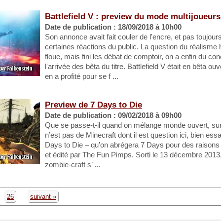
Battlefield V : preview du mode multijoueurs
Date de publication : 18/09/2018 à 10h00
Son annonce avait fait couler de l'encre, et pas toujou
certaines réactions du public. La question du réalisme h
floue, mais fini les débat de comptoir, on a enfin du co
l'arrivée des bêta du titre. Battlefield V était en bêta o
en a profité pour se f ...
Preview de 7 Days to Die
Date de publication : 09/02/2018 à 09h00
Que se passe-t-il quand on mélange monde ouvert, surv
n’est pas de Minecraft dont il est question ici, bien ess
Days to Die – qu’on abrégera 7 Days pour des raisons
et édité par The Fun Pimps. Sorti le 13 décembre 2013
zombie-craft s’ ...
26
suivant »