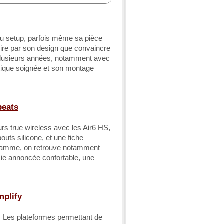
 du setup, parfois même sa pièce
duire par son design que convaincre
plusieurs années, notamment avec
tique soignée et son montage
peats
rs true wireless avec les Air6 HS,
uts silicone, et une fiche
ogramme, on retrouve notamment
mie annoncée confortable, une
mplify
e. Les plateformes permettant de