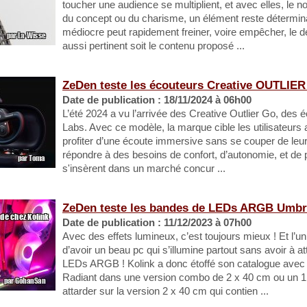
toucher une audience se multiplient, et avec elles, le 
du concept ou du charisme, un élément reste déterminan
médiocre peut rapidement freiner, voire empêcher, le 
aussi pertinent soit le contenu proposé ...
ZeDen teste les écouteurs Creative OUTLIE
Date de publication : 18/11/2024 à 06h00
L’été 2024 a vu l’arrivée des Creative Outlier Go, des 
Labs. Avec ce modèle, la marque cible les utilisateurs ac
profiter d’une écoute immersive sans se couper de le
répondre à des besoins de confort, d’autonomie, et de 
s'insèrent dans un marché concur ...
ZeDen teste les bandes de LEDs ARGB Umbra
Date de publication : 11/12/2023 à 07h00
Avec des effets lumineux, c’est toujours mieux ! Et l’
d’avoir un beau pc qui s’illumine partout sans avoir à a
LEDs ARGB ! Kolink a donc étoffé son catalogue ave
Radiant dans une version combo de 2 x 40 cm ou un 1
attarder sur la version 2 x 40 cm qui contien ...