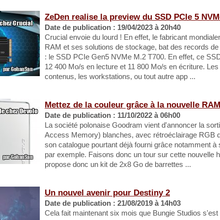
ZeDen realise la preview du SSD PCIe 5 NVM
Date de publication : 19/04/2023 à 20h40
Crucial envoie du lourd ! En effet, le fabricant mondi
RAM et ses solutions de stockage, bat des records de
: le SSD PCIe Gen5 NVMe M.2 T700. En effet, ce SSD
12 400 Mo/s en lecture et 11 800 Mo/s en écriture. Les
contenus, les workstations, ou tout autre app ...
Mettez de la couleur grâce à la nouvelle R
Date de publication : 11/10/2022 à 06h00
La société polonaise Goodram vient d'annoncer la sor
Access Memory) blanches, avec rétroéclairage RGB de
son catalogue pourtant déjà fourni grâce notamment à
par exemple. Faisons donc un tour sur cette nouvelle 
propose donc un kit de 2x8 Go de barrettes ...
Un nouvel avenir pour Destiny 2
Date de publication : 21/08/2019 à 14h03
Cela fait maintenant six mois que Bungie Studios s'est 