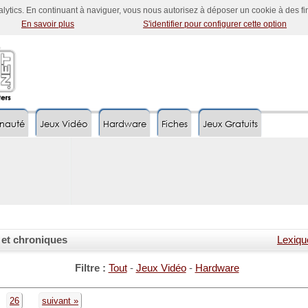
nalytics. En continuant à naviguer, vous nous autorisez à déposer un cookie à des f
En savoir plus
S'identifier pour configurer cette option
nauté
Jeux Vidéo
Hardware
Fiches
Jeux Gratuits
s et chroniques
Lexiqu
Filtre :
Tout
-
Jeux Vidéo
-
Hardware
26
suivant »