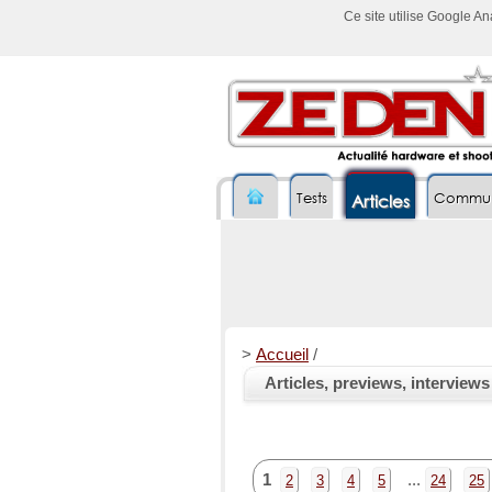
Ce site utilise Google A
Tests
Commu
Articles
>
Accueil
/
Articles, previews, interview
1
...
2
3
4
5
24
25