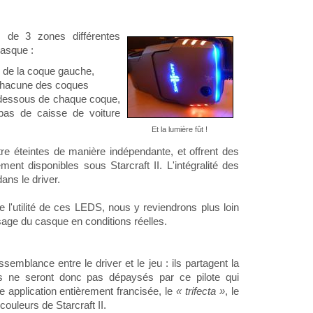
 de 3 zones différentes
casque :
eu de la coque gauche,
chacune des coques
 dessous de chaque coque,
s de caisse de voiture
Et la lumière fût !
re éteintes de manière indépendante, et offrent des
ment disponibles sous Starcraft II. L'intégralité des
ans le driver.
 l'utilité de ces LEDS, nous y reviendrons plus loin
usage du casque en conditions réelles.
semblance entre le driver et le jeu : ils partagent la
s ne seront donc pas dépaysés par ce pilote qui
 application entièrement francisée, le
« trifecta »
, le
couleurs de Starcraft II.