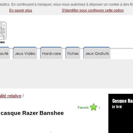
nalytics. En continuant à naviguer, vous nous autorisez à déposer un cookie à des f
En savoir plus
S'identifier pour configurer cette option
auté
Jeux Vidéo
Hardware
Fiches
Jeux Gratuits
lité relative
/
Favoris
1
e casque Razer Banshee