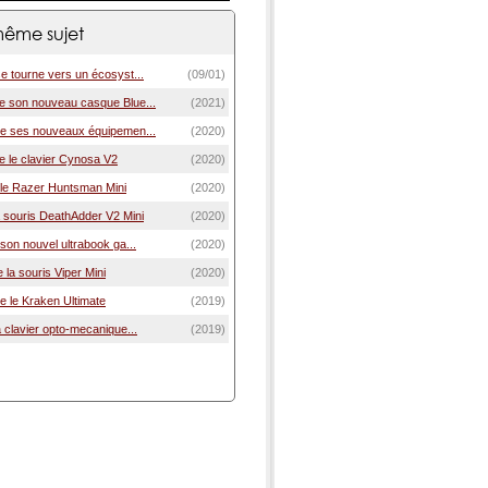
ême sujet
e tourne vers un écosyst...
(09/01)
 son nouveau casque Blue...
(2021)
e ses nouveaux équipemen...
(2020)
 le clavier Cynosa V2
(2020)
 le Razer Huntsman Mini
(2020)
a souris DeathAdder V2 Mini
(2020)
son nouvel ultrabook ga...
(2020)
la souris Viper Mini
(2020)
e le Kraken Ultimate
(2019)
 clavier opto-mecanique...
(2019)