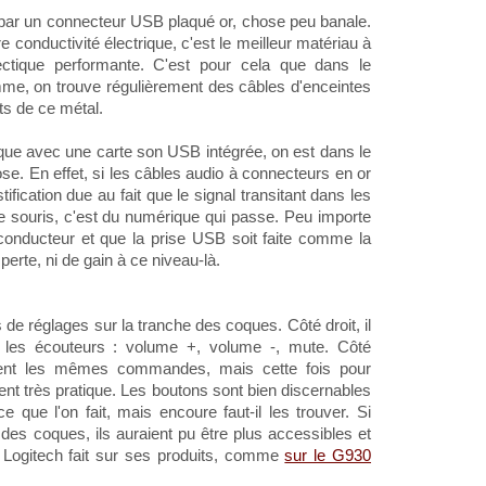
par un connecteur USB plaqué or, chose peu banale.
re conductivité électrique, c'est le meilleur matériau à
nectique performante. C'est pour cela que dans le
me, on trouve régulièrement des câbles d'enceintes
s de ce métal.
que avec une carte son USB intégrée, on est dans le
se. En effet, si les câbles audio à connecteurs en or
ification due au fait que le signal transitant dans les
e souris, c'est du numérique qui passe. Peu importe
 conducteur et que la prise USB soit faite comme la
 perte, ni de gain à ce niveau-là.
e réglages sur la tranche des coques. Côté droit, il
r les écouteurs : volume +, volume -, mute. Côté
ent les mêmes commandes, mais cette fois pour
ment très pratique. Les boutons sont bien discernables
e que l'on fait, mais encoure faut-il les trouver. Si
 des coques, ils auraient pu être plus accessibles et
 Logitech fait sur ses produits, comme
sur le G930