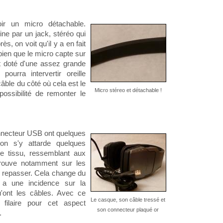
ir un micro détachable.
ine par un jack, stéréo qui
ès, on voit qu'il y a en fait
 bien que le micro capte sur
st doté d'une assez grande
ourra intervertir oreille
câble du côté où cela est le
Micro stéreo et détachable !
possibilité de remonter le
nnecteur USB ont quelques
u'on s'y attarde quelques
de tissu, ressemblant aux
trouve notamment sur les
à repasser. Cela change du
la a une incidence sur la
u'ont les câbles. Avec ce
Le casque, son câble tressé et
 filaire pour cet aspect
son connecteur plaqué or
.