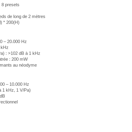
 8 presets
eds de long de 2 mètres
l) * 200(H)
0 – 20.000 Hz
 kHz
/Pa) : >102 dB à 1 kHz
trée : 200 mW
aimants au néodyme
100 – 10.000 Hz
 à 1 kHz, 1 V/Pa)
 dB
rectionnel