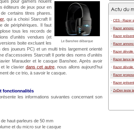
iques pour gamers nouent
es éditeurs de jeux pour en
Actu du m
de certains titres phares.
er
, qui a choisi Starcraft II
-
CES - Razer s
 de périphériques. Il faut
-
Razer annonce
plose tous les records de
-
Razer présent
ions d’unités vendues (et
Le Banshee débarque
versions boite excluant les
-
Razer annonce
 des joueurs PC) et un multi très largement orienté
-
Razer dévoile
e d’accessoires Starcraft II porte des noms d'unités
-
Razer lance l
 clavier Marauder et le casque Banshee. Après avoir
 et le clavier
dans cet autre
, nous allons aujourd'hui
-
Razer dévoile 
ment de ce trio, à savoir le casque.
-
Razer propose 
-
Razer présent
t fonctionnalités
-
ZeDen teste la
 présente les informations suivantes concernant son
e de haut-parleurs de 50 mm
olume et du micro sur le casque