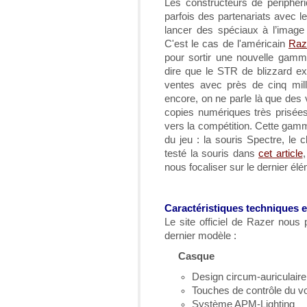
Les constructeurs de périphér
parfois des partenariats avec l
lancer des spéciaux à l’image 
C'est le cas de l'américain
Raz
pour sortir une nouvelle gamme
dire que le STR de blizzard ex
ventes avec près de cinq mill
encore, on ne parle là que des 
copies numériques très prisées
vers la compétition. Cette gamm
du jeu : la souris Spectre, le
testé la souris dans
cet article
,
nous focaliser sur le dernier élé
Caractéristiques techniques e
Le site officiel de Razer nous
dernier modèle :
Casque
Design circum-auriculair
Touches de contrôle du v
Système APM-Lighting