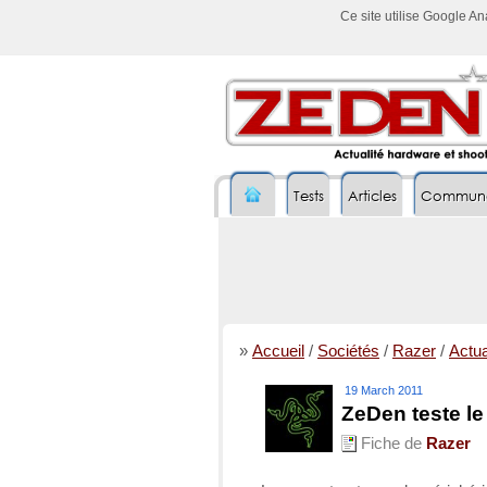
Ce site utilise Google A
Tests
Articles
Commun
»
Accueil
/
Sociétés
/
Razer
/
Actua
19 March 2011
ZeDen teste l
Fiche de
Razer