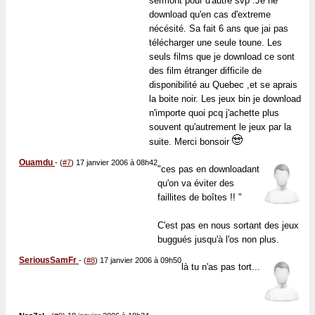
sermont pour d'autre svp .Je ne
download qu'en cas d'extreme
nécésité. Sa fait 6 ans que jai pas
télécharger une seule toune. Les
seuls films que je download ce sont
des film étranger difficile de
disponibilité au Quebec ,et se aprais
la boite noir. Les jeux bin je download
n'importe quoi pcq j'achette plus
souvent qu'autrement le jeux par la
suite. Merci bonsoir
Ouamdu
-
(
#7
) 17 janvier 2006 à 08h42
"ces pas en downloadant
qu'on va éviter des
faillites de boîtes !! "
C'est pas en nous sortant des jeux
buggués jusqu'à l'os non plus.
SeriousSamFr
-
(
#8
) 17 janvier 2006 à 09h50
là tu n'as pas tort...