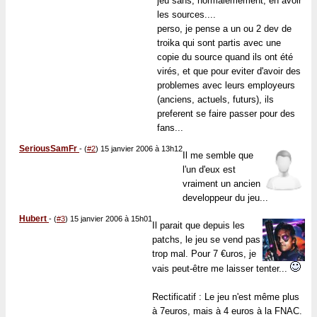
jeu sans, normalemement, en avoir
les sources....
perso, je pense a un ou 2 dev de
troika qui sont partis avec une
copie du source quand ils ont été
virés, et que pour eviter d'avoir des
problemes avec leurs employeurs
(anciens, actuels, futurs), ils
preferent se faire passer pour des
fans...
SeriousSamFr
-
(
#2
) 15 janvier 2006 à 13h12
Il me semble que
l'un d'eux est
vraiment un ancien
developpeur du jeu...
Hubert
-
(
#3
) 15 janvier 2006 à 15h01
Il parait que depuis les
patchs, le jeu se vend pas
trop mal. Pour 7 €uros, je
vais peut-être me laisser tenter...
Rectificatif : Le jeu n'est même plus
à 7euros, mais à 4 euros à la FNAC.