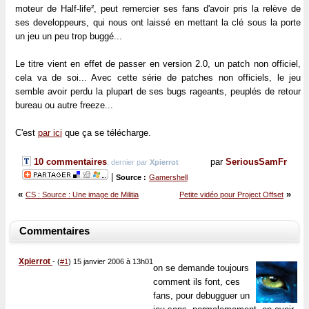
moteur de
Half-life²
, peut remercier ses fans d'avoir pris la relève de
ses developpeurs, qui nous ont laissé en mettant la clé sous la porte
un jeu un peu trop buggé...
Le titre vient en effet de passer en version 2.0, un patch non officiel,
cela va de soi... Avec cette série de patches non officiels, le jeu
semble avoir perdu la plupart de ses bugs rageants, peuplés de retour
bureau ou autre freeze...
C'est
par ici
que ça se télécharge.
10 commentaires
par
SeriousSamFr
, dernier par
Xpierrot
|
Source :
Gamershell
«
»
CS : Source : Une image de Militia
Petite vidéo pour Project Offset
Commentaires
Xpierrot
-
(
#1
) 15 janvier 2006 à 13h01
on se demande toujours
comment ils font, ces
fans, pour debugguer un