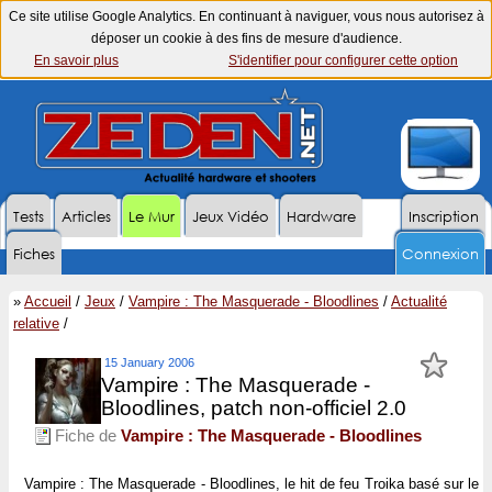
Ce site utilise Google Analytics. En continuant à naviguer, vous nous autorisez à
déposer un cookie à des fins de mesure d'audience.
En savoir plus
S'identifier pour configurer cette option
Tests
Articles
Le Mur
Jeux Vidéo
Hardware
Inscription
Fiches
Connexion
»
Accueil
/
Jeux
/
Vampire : The Masquerade - Bloodlines
/
Actualité
relative
/
15 January 2006
Vampire : The Masquerade -
Bloodlines, patch non-officiel 2.0
Fiche de
Vampire : The Masquerade - Bloodlines
Vampire : The Masquerade - Bloodlines
, le hit de feu
Troika
basé sur le