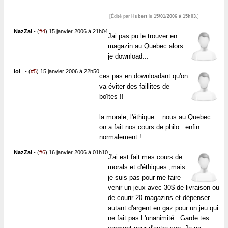
[Édité par
Hubert
le
15/01/2006 à 15h03
.]
NazZal
-
(
#4
) 15 janvier 2006 à 21h04
Jai pas pu le trouver en
magazin au Quebec alors
je download...
lol_
-
(
#5
) 15 janvier 2006 à 22h50
ces pas en downloadant qu'on
va éviter des faillites de
boîtes !!
la morale, l'éthique....nous au Quebec
on a fait nos cours de philo...enfin
normalement !
NazZal
-
(
#6
) 16 janvier 2006 à 01h10
J'ai est fait mes cours de
morals et d'éthiques ,mais
je suis pas pour me faire
venir un jeux avec 30$ de livraison ou
de courir 20 magazins et dépenser
autant d'argent en gaz pour un jeu qui
ne fait pas L'unanimité . Garde tes