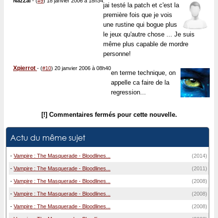
NazZal
-
(
#9
) 18 janvier 2006 à 18h34
jai testé la patch et c'est la
première fois que je vois
une rustine qui bogue plus
le jeux qu'autre chose ... Je suis
même plus capable de mordre
personne!
Xpierrot
-
(
#10
) 20 janvier 2006 à 08h40
en terme technique, on
appelle ca faire de la
regression...
[!] Commentaires fermés pour cette nouvelle.
Actu du même sujet
-
Vampire : The Masquerade - Bloodlines...
(2014)
-
Vampire : The Masquerade - Bloodlines...
(2011)
-
Vampire : The Masquerade - Bloodlines...
(2008)
-
Vampire : The Masquerade - Bloodlines...
(2008)
-
Vampire : The Masquerade - Bloodlines...
(2008)