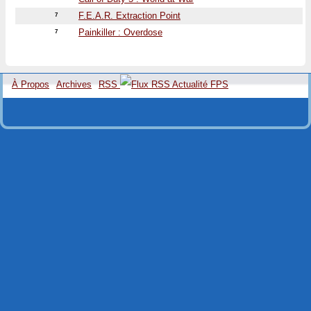
F.E.A.R. Extraction Point
7
Painkiller : Overdose
7
À Propos
Archives
RSS