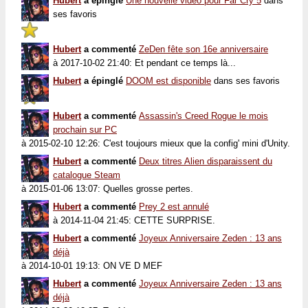
Hubert
a épinglé
Une nouvelle vidéo pour Far Cry 5
dans
ses favoris
Hubert
a commenté
ZeDen fête son 16e anniversaire
à 2017-10-02 21:40: Et pendant ce temps là...
Hubert
a épinglé
DOOM est disponible
dans ses favoris
Hubert
a commenté
Assassin's Creed Rogue le mois
prochain sur PC
à 2015-02-10 12:26: C'est toujours mieux que la config' mini d'Unity.
Hubert
a commenté
Deux titres Alien disparaissent du
catalogue Steam
à 2015-01-06 13:07: Quelles grosse pertes.
Hubert
a commenté
Prey 2 est annulé
à 2014-11-04 21:45: CETTE SURPRISE.
Hubert
a commenté
Joyeux Anniversaire Zeden : 13 ans
déjà
à 2014-10-01 19:13: ON VE D MEF
Hubert
a commenté
Joyeux Anniversaire Zeden : 13 ans
déjà