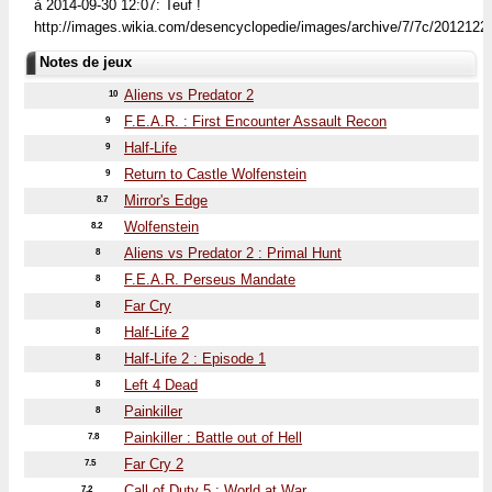
à 2014-09-30 12:07: Teuf !
http://images.wikia.com/desencyclopedie/images/archive/7/7c/2012122
Notes de jeux
Aliens vs Predator 2
10
F.E.A.R. : First Encounter Assault Recon
9
Half-Life
9
Return to Castle Wolfenstein
9
Mirror's Edge
8.7
Wolfenstein
8.2
Aliens vs Predator 2 : Primal Hunt
8
F.E.A.R. Perseus Mandate
8
Far Cry
8
Half-Life 2
8
Half-Life 2 : Episode 1
8
Left 4 Dead
8
Painkiller
8
Painkiller : Battle out of Hell
7.8
Far Cry 2
7.5
Call of Duty 5 : World at War
7.2