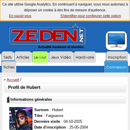
Ce site utilise Google Analytics. En continuant à naviguer, vous nous autorisez à
déposer un cookie à des fins de mesure d'audience.
En savoir plus
S'identifier pour configurer cette option
Tests
Articles
Le Mur
Jeux Vidéo
Hardware
Inscription
Fiches
Connexion
>
Accueil
/
Profil de Hubert
Informations générales
Surnom
: Hubert
Titre
: Faignasse
Dernière visite
: 04-10-2025
Date d'inscription
: 25-05-2004