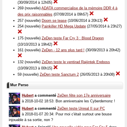
(30/09/2014 à 12h05)
269 (nouvelle)
ADATA commercialise de la mémoire DDR 4 à
des prix raisonnables
(07/08/2014 à 09h57)
257 (nouvelle)
Doom se tease
(10/06/2014 à 20h13)
254 (nouvelle)
Painkiller HD Mega Update
(27/05/2014 à 23h27)
175 (nouvelle)
ZeDen teste Far Cry 3 : Blood Dragon
(10/10/2013 à 19h42)
161 (nouvelle)
ZeDen - 12 ans plus tard !
(30/09/2013 à 20h42)
132 (nouvelle)
ZeDen teste le ventirad Raijintek Ereboss
(10/09/2013 à 00h15)
59 (nouvelle)
ZeDen teste Sanctum 2
(26/05/2013 à 20h08)
Mur Perso
Hubert
a commenté
ZeDen fête son 17e anniversaire
à 2018-10-02 18:53: Bon anniversaire les Cyberdemonz !
Hubert
a commenté
ZeDen teste Unreal II sur PC
à 2018-01-07 20:34: Pour moi c'était surtout une bouse
injouable à sa sortie, non ?