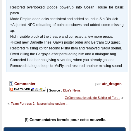
Restored overlooked Dodge powerup into Ocean House for basic
patch.
Made Empire door locks consistent and added sound to Sin Bin kick.
+Adjusted NPC reloading of both crossbows and added some missing
xp.
Hid invisible block at the theatre and corrected a few more props.
+Fixed new Danielle lines, Gary's poster order and Bertram CD quest.
Restored missing xp for second Pisha item and removed Nadia sound.
Fixed killing the Gargoyle after persuading him and a dialogue bug.
Corrected Heather not giving silver ring when you already got one.
Removed dialogue loop for McFly and restored another missing sound.
Commenter
par
utr_dragon
|
Source :
Blue's News
»
ZeDen teste le solo de Soldier of Fort...
«
Team Fortress 2 : la prochaine update ...
[!] Commentaires fermés pour cette nouvelle.