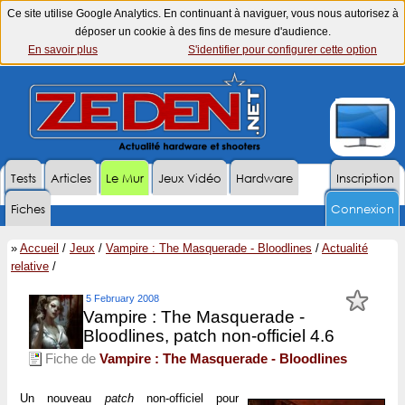
Ce site utilise Google Analytics. En continuant à naviguer, vous nous autorisez à
déposer un cookie à des fins de mesure d'audience.
En savoir plus
S'identifier pour configurer cette option
Tests
Articles
Le Mur
Jeux Vidéo
Hardware
Inscription
Fiches
Connexion
»
Accueil
/
Jeux
/
Vampire : The Masquerade - Bloodlines
/
Actualité
relative
/
5 February 2008
Vampire : The Masquerade -
Bloodlines, patch non-officiel 4.6
Fiche de
Vampire : The Masquerade - Bloodlines
Un nouveau
patch
non-officiel pour