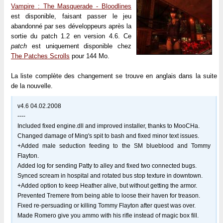
Vampire : The Masquerade - Bloodlines
est disponible, faisant passer le jeu
abandonné par ses développeurs après la
sortie du patch 1.2 en version 4.6. Ce
patch
est uniquement disponible chez
The Patches Scrolls
pour 144 Mo.
La liste complète des changement se trouve en anglais dans la suite
de la nouvelle.
v4.6 04.02.2008
----
Included fixed engine.dll and improved installer, thanks to MooCHa.
Changed damage of Ming's spit to bash and fixed minor text issues.
+Added male seduction feeding to the SM blueblood and Tommy
Flayton.
Added log for sending Patty to alley and fixed two connected bugs.
Synced scream in hospital and rotated bus stop texture in downtown.
+Added option to keep Heather alive, but without getting the armor.
Prevented Tremere from being able to loose their haven for treason.
Fixed re-persuading or killing Tommy Flayton after quest was over.
Made Romero give you ammo with his rifle instead of magic box fill.