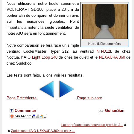
Nous utiliserons notre fidèle sonomètre
VOLTCRAFT SL-100, placé à 20 cm du
boîtier afin de comparer et donner un avis
sur les nuisances globales. Point
important à noter : la seule ventilation de
notre AIO sera en fonctionnement.
Notre fidèle sonomètre
Notre comparaison se fera face un simple
ventirad CoolerMaster Hyper 212, au ventirad
NH-D12L
de chez
Noctua, l' AIO
Light Loop 240
de chez be quiet! et le
NEXAURA 360
de
chez Sudokoo.
Les tests sont faits, allons voir les résultats.
Page Précédente
Page suivante
Commenter
par
GohanSan
»
Lexar présente ses nouveaux produits à...
«
Zeden teste l'AIO NEXAURA 360 de chez ...