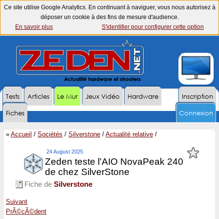
Ce site utilise Google Analytics. En continuant à naviguer, vous nous autorisez à
déposer un cookie à des fins de mesure d'audience.
En savoir plus
S'identifier pour configurer cette option
Tests
Articles
Le Mur
Jeux Vidéo
Hardware
Inscription
Fiches
Connexion
»
Accueil
/
Sociétés
/
Silverstone
/
Actualité relative
/
24 August 2025
Zeden teste l'AIO NovaPeak 240
de chez SilverStone
Fiche de
Silverstone
Suivant
PrÃ©cÃ©dent