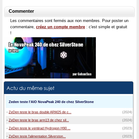
Commenter
Les commentaires sont fermés aux non membres. Pour poster un
commentaire,
créez un compte membre
: c'est simple et gratuit
!
Actu du même sujet
Zeden teste l'AIO NovaPeak 240 de chez SilverStone
-
ZeDen teste le bras double ARM25 de c...
(2024)
-
ZeDen teste le bras arm13 de chez sil...
(2024)
-
ZeDen teste le ventirad Hydrogon H90 ...
(2023)
-
ZeDen teste l'alimentation Silverston...
(2023)