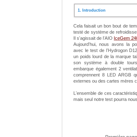
1.
Introduction
Introduction
Cela faisait un bon bout de te
testé de système de refroidiss
Déballage
Il s'agissait de l'AIO
IceGem 24
Aujourd'hui, nous avons la poss
Présentation détaillée
avec le test de l'Hydrogon D1
un poids lourd de la marque t
Configuration et installation
son système à double tours
embarque également 2 ventila
Protocole de test et résultats
comprennent 8 LED ARGB qui
externes ou des cartes mères c
Conclusion
L'ensemble de ces caractéristiqu
mais seul notre test pourra nous