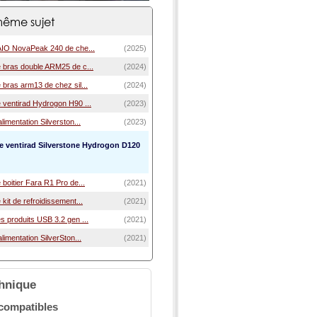
ême sujet
'AIO NovaPeak 240 de che...
(2025)
e bras double ARM25 de c...
(2024)
 bras arm13 de chez sil...
(2024)
 ventirad Hydrogon H90 ...
(2023)
limentation Silverston...
(2023)
le ventirad Silverstone Hydrogon D120
 boitier Fara R1 Pro de...
(2021)
 kit de refroidissement...
(2021)
s produits USB 3.2 gen ...
(2021)
limentation SilverSton...
(2021)
chnique
compatibles