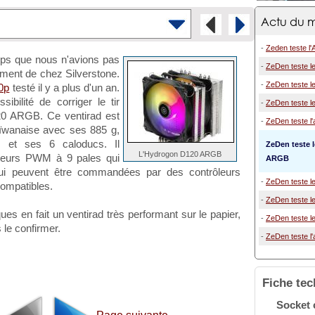
Actu du m
-
Zeden teste l
mps que nous n'avions pas
-
ZeDen teste l
ement de chez Silverstone.
-
ZeDen teste le
0p
testé il y a plus d'un an.
ibilité de corriger le tir
-
ZeDen teste le
20 ARGB. Ce ventirad est
-
ZeDen teste l'a
aïwanaise avec ses 885 g,
 et ses 6 caloducs. Il
ZeDen teste 
L'Hydrogon D120 ARGB
teurs PWM à 9 pales qui
ARGB
 peuvent être commandées par des contrôleurs
-
ZeDen teste le
ompatibles.
-
ZeDen teste le
es en fait un ventirad très performant sur le papier,
-
ZeDen teste le
 le confirmer.
-
ZeDen teste l'a
Fiche te
Socket 