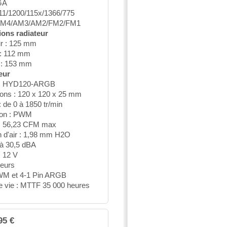
LGA
11/1200/115x/1366/775
AM4/AM3/AM2/FM2/FM1
ons radiateur
r : 125 mm
 : 112 mm
 : 153 mm
eur
 : HYD120-ARGB
ons : 120 x 120 x 25 mm
: de 0 à 1850 tr/min
ion : PWM
w : 56,23 CFM max
n d'air : 1,98 mm H2O
0 à 30,5 dBA
: 12 V
eurs
WM et 4-1 Pin ARGB
e vie : MTTF 35 000 heures
95 €