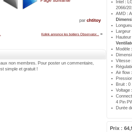
e
Page suivante
Intel : 
2066/20
AMD : 
Dimensi
par
chtitoy
Longueu
Largeur
»
.
Kolink annonce les boitiers Observator...
Hauteur
Ventilat
Modèle
Dimensi
Vitesse 
 aux non membres. Pour poster un commentaire,
Régulat
st simple et gratuit !
Air flo
Pressio
Bruit : 
Voltage 
Connect
4 Pin P
Durée d
Prix : 64,