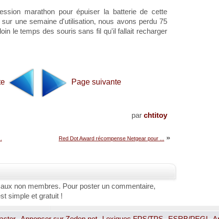
ssion marathon pour épuiser la batterie de cette
ur une semaine d'utilisation, nous avons perdu 75
oin le temps des souris sans fil qu'il fallait recharger
te
Page suivante
par
chtitoy
»
.
Red Dot Award récompense Netgear pour ...
 aux non membres. Pour poster un commentaire,
st simple et gratuit !
acter
Annoncer sur Zeden.net
Lexiques FPS/TPS
ESRB/PEGI
A