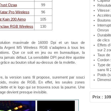
Capteur
Trust Ozaa
99
Résoluti
Vitesse 
Katar Pro Wireless
96
Accéléra
t Kain 200 Aimo
105
Boutons 
Interrup
onclaw RGB Wireless
130
Omron
Durabili
de clics
olution maximale de 16000 Dpi et un taux de
Effets d
 la Argent M5 Wireless RGB s'adaptera à tous les
sur 2 zo
ations. Que ce soit en jeu ou en bureautique, la
Taux de 
a jamais défaut. La sensibilité DPI peut être ajustée
Cordon 
ls grâce au bouton situé au-dessus de la molette.
Type de 
sans fil
Poids (s
e, la version sans fil propose, surement par souci
Dimensi
poids, moins de RGB. En effet, les seules zones
olette et le logo qui se trouvera sous la paume. Une
irage devient presque invisible.
Prix : 10