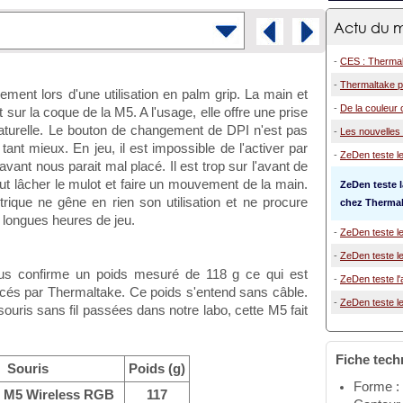
Actu du m
-
CES : Thermal
-
Thermaltake p
lement lors d'une utilisation en palm grip. La main et
-
De la couleur
 sur la coque de la M5. A l'usage, elle offre une prise
aturelle. Le bouton de changement de DPI n'est pas
-
Les nouvelles 
tant mieux. En jeu, il est impossible de l'activer par
-
ZeDen teste le
avant nous parait mal placé. Il est trop sur l'avant de
take
 faut lâcher le mulot et faire un mouvement de la main.
ZeDen teste 
trique ne gêne en rien son utilisation et ne procure
chez Thermal
longues heures de jeu.
-
ZeDen teste le
-
ZeDen teste le
us confirme un poids mesuré de 118 g ce qui est
-
ZeDen teste l'
cés par Thermaltake. Ce poids s'entend sans câble.
-
ZeDen teste le
uris sans fil passées dans notre labo, cette M5 fait
Fiche tech
Souris
Poids (g)
Forme :
t M5 Wireless RGB
117