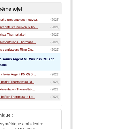
ême sujet
take présente ses nouvea...
(2023)
résente les nouveaux boi...
(2021)
 chez Thermaltake !
(2021)
alimentations Thermalta...
(2021)
s ventilateurs Riing Qu...
(2021)
la souris Argent M5 Wireless RGB de
take
 clavier Argent K5 RGB ...
(2021)
 boitier Thermaltake Di...
(2021)
alimentation Thermaltak...
(2021)
 boîtier Thermaltake Le...
(2021)
nique :
 symétrique ambidextre