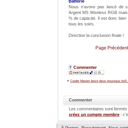
Batterie
Nous n'avons pas lancé de se
Argent M5 Wireless RGB mais s
% de capacité. Il est donc bien l
tous les soirs.
Direction la conclusion finale !
Page Précéden
Commenter
«
Cooler Master lance deux nouveaux boît..
Commenter
Les commentaires sont fermés
créez un compte membre
: c'e
À Propos
Recrutement
Nous cont