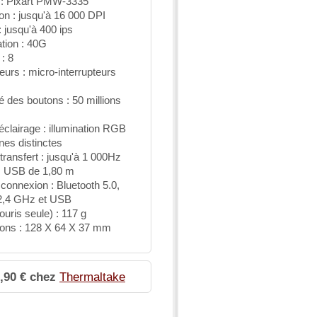
 : Pixart PMW-3335
on : jusqu'à 16 000 DPI
: jusqu'à 400 ips
tion : 40G
: 8
teurs : micro-interrupteurs
té des boutons : 50 millions
’éclairage : illumination RGB
nes distinctes
transfert : jusqu'à 1 000Hz
: USB de 1,80 m
connexion : Bluetooth 5.0,
 2,4 GHz et USB
ouris seule) : 117 g
ons : 128 X 64 X 37 mm
9,90 € chez
Thermaltake