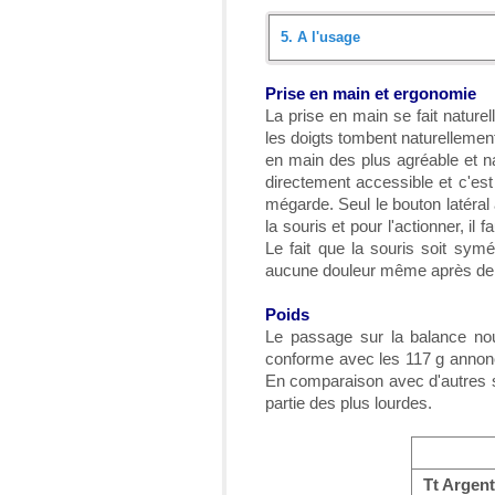
5.
A l'usage
Introduction
Prise en main et ergonomie
La prise en main se fait naturel
Déballage
les doigts tombent naturellement
en main des plus agréable et n
Présentation détaillée
directement accessible et c'est 
mégarde. Seul le bouton latéral 
Le logiciel iTake de Thermal
la souris et pour l'actionner, il
Le fait que la souris soit symé
A l'usage
aucune douleur même après de 
Conclusion
Poids
Le passage sur la balance no
conforme avec les 117 g annon
En comparaison avec d'autres so
partie des plus lourdes.
Tt Argen