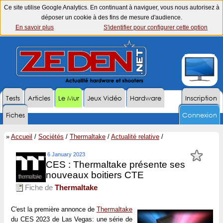
Ce site utilise Google Analytics. En continuant à naviguer, vous nous autorisez à
déposer un cookie à des fins de mesure d'audience.
En savoir plus
S'identifier pour configurer cette option
Tests
Articles
Le Mur
Jeux Vidéo
Hardware
Inscription
Fiches
Connexion
»
Accueil
/
Sociétés
/
Thermaltake
/
Actualité relative
/
6 January 2023
CES : Thermaltake présente ses
nouveaux boitiers CTE
Fiche de
Thermaltake
C'est la première annonce de
Thermaltake
du CES 2023 de Las Vegas: une série de