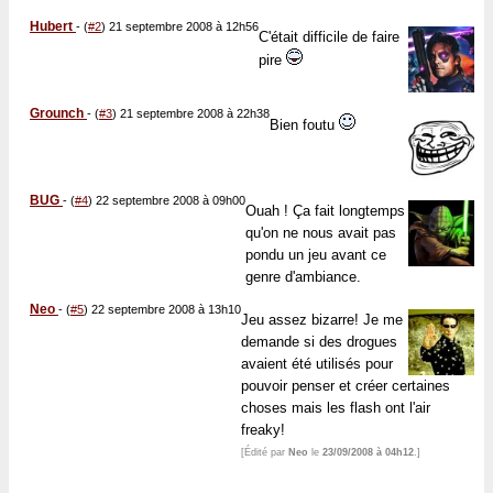
Hubert
-
(
#2
) 21 septembre 2008 à 12h56
C'était difficile de faire
pire
Grounch
-
(
#3
) 21 septembre 2008 à 22h38
Bien foutu
BUG
-
(
#4
) 22 septembre 2008 à 09h00
Ouah ! Ça fait longtemps
qu'on ne nous avait pas
pondu un jeu avant ce
genre d'ambiance.
Neo
-
(
#5
) 22 septembre 2008 à 13h10
Jeu assez bizarre! Je me
demande si des drogues
avaient été utilisés pour
pouvoir penser et créer certaines
choses mais les flash ont l'air
freaky!
[Édité par
Neo
le
23/09/2008 à 04h12
.]