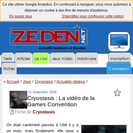
Ce site utilise Google Analytics. En continuant à naviguer, vous nous autorisez à
déposer un cookie à des fins de mesure d'audience.
En savoir plus
S'identifier pour configurer cette option
Tests
Articles
Le Mur
Jeux Vidéo
Hardware
Inscription
Fiches
Connexion
»
Accueil
/
Jeux
/
Cryostasis
/
Actualité relative
/
21 September 2008
Cryostasis : La vidéo de la
Games Convention
Fiche de
Cryostasis
On était carrément passés à côté il y a
un mois, mais finalement, elle nous a