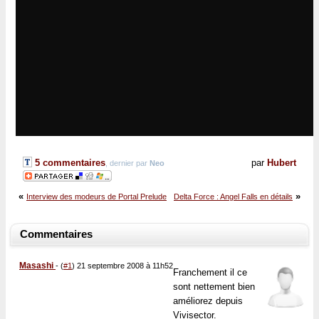
5 commentaires
par
Hubert
, dernier par
Neo
«
»
Interview des modeurs de Portal Prelude
Delta Force : Angel Falls en détails
Commentaires
Masashi
-
(
#1
) 21 septembre 2008 à 11h52
Franchement il ce
sont nettement bien
améliorez depuis
Vivisector.