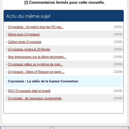
[!] Commentaires fermés pour cette nouvelle.
Actu du même sujet
-
Cryostasis : Un patch pour les PC pui...
(2009)
-
Démo pour Cryostasis
(2009)
-
ZeDen teste Cryostasis
(2009)
-
Cryostasis sortira le 20 février
(2009)
-
Nos impressions sur la démo technolog...
(2008)
-
Cryostasis utilise un système de soin...
(2008)
-
Cryostasis : Sleep of Reason se paye ...
(2008)
Cryostasis : La vidéo de la Games Convention
-
[GC] Cryostasis daté et imagé
(2008)
-
Cryostatis : de nouveaux screenshots
(2008)