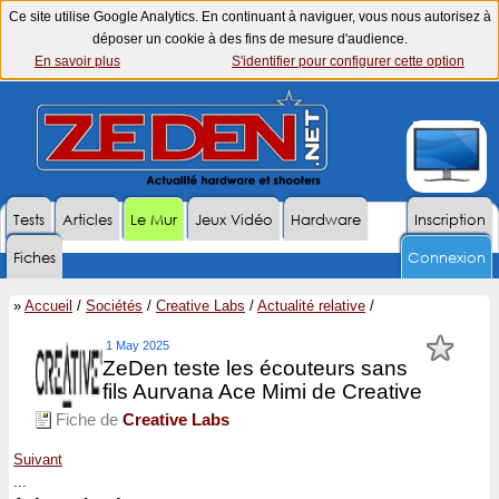
Ce site utilise Google Analytics. En continuant à naviguer, vous nous autorisez à
déposer un cookie à des fins de mesure d'audience.
En savoir plus
S'identifier pour configurer cette option
Tests
Articles
Le Mur
Jeux Vidéo
Hardware
Inscription
Fiches
Connexion
»
Accueil
/
Sociétés
/
Creative Labs
/
Actualité relative
/
1 May 2025
ZeDen teste les écouteurs sans
fils Aurvana Ace Mimi de Creative
Fiche de
Creative Labs
Suivant
...