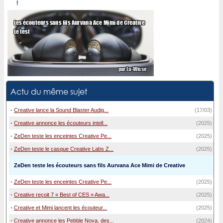
!
Actu du même sujet
-
Creative lance la Sound Blaster Audig...
(17/03)
-
Creative annonce les écouteurs intell...
(2025)
-
ZeDen teste les enceintes Creative Pe...
(2025)
-
ZeDen teste le casque Creative Labs Z...
(2025)
ZeDen teste les écouteurs sans fils Aurvana Ace Mimi de Creative
-
ZeDen teste les enceintes Creative Pe...
(2025)
-
Creative reçoit 7 « Best of CES » Awa...
(2025)
-
Creative et Mimi lancent les écouteur...
(2025)
-
Creative annonce les Pebble Nova, des...
(2024)