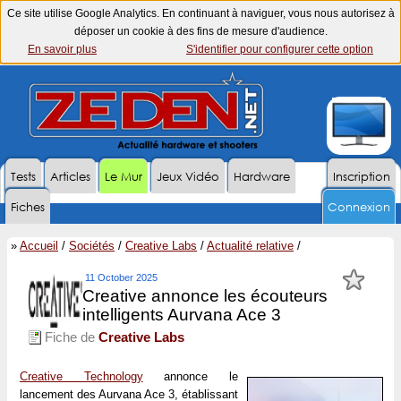
Ce site utilise Google Analytics. En continuant à naviguer, vous nous autorisez à
déposer un cookie à des fins de mesure d'audience.
En savoir plus
S'identifier pour configurer cette option
Tests
Articles
Le Mur
Jeux Vidéo
Hardware
Inscription
Fiches
Connexion
»
Accueil
/
Sociétés
/
Creative Labs
/
Actualité relative
/
11 October 2025
Creative annonce les écouteurs
intelligents Aurvana Ace 3
Fiche de
Creative Labs
Creative Technology
annonce le
lancement des Aurvana Ace 3, établissant