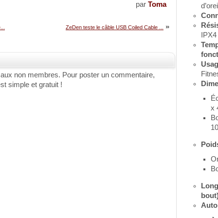
par
Toma
d’orei
Conn
Rési
»
..
ZeDen teste le câble USB Coiled Cable ...
IPX4
Temp
fonc
Usag
Fitne
 aux non membres. Pour poster un commentaire,
Dime
st simple et gratuit !
Éc
x 
Bo
10
Poid
Or
Bo
Long
bout
Auto