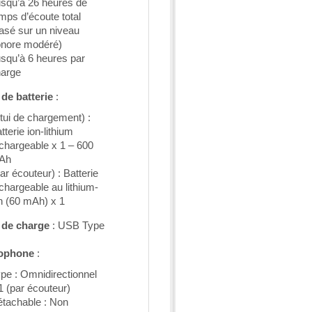
squ’à 26 heures de
mps d’écoute total
asé sur un niveau
nore modéré)
squ’à 6 heures par
arge
de batterie
:
tui de chargement) :
tterie ion-lithium
chargeable x 1 – 600
Ah
ar écouteur) : Batterie
chargeable au lithium-
n (60 mAh) x 1
 de charge
: USB Type
ophone
:
pe : Omnidirectionnel
1 (par écouteur)
tachable : Non