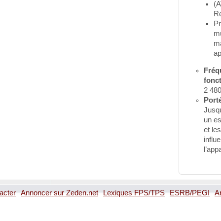
(A
Re
Pr
mu
m
ap
Fréq
fonc
2 48
Port
Jusq
un e
et le
influ
l’appa
acter
Annoncer sur Zeden.net
Lexiques FPS/TPS
ESRB/PEGI
A