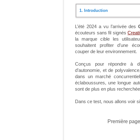
1.
Introduction
Introduction
L’été 2024 a vu l’arrivée des
écouteurs sans fil signés
Creat
Déballage
la marque cible les utilisateu
souhaitent profiter d’une é
Description du produit
couper de leur environnement.
Application Creative
Conçus pour répondre à de
d’autonomie, et de polyvalence,
Protocole de test
dans un marché concurrentiel
éclaboussures, une longue aut
Plage de rendu sonore : proto
sont de plus en plus recherchée
Usage et avis personnel
Dans ce test, nous allons voir 
Conclusion
Première pag