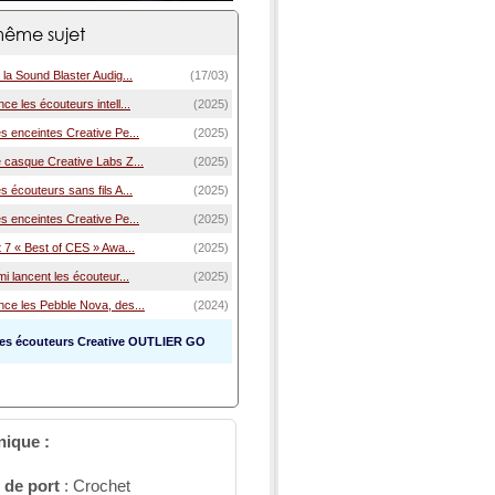
ême sujet
 la Sound Blaster Audig...
(17/03)
ce les écouteurs intell...
(2025)
s enceintes Creative Pe...
(2025)
 casque Creative Labs Z...
(2025)
s écouteurs sans fils A...
(2025)
s enceintes Creative Pe...
(2025)
t 7 « Best of CES » Awa...
(2025)
mi lancent les écouteur...
(2025)
nce les Pebble Nova, des...
(2024)
les écouteurs Creative OUTLIER GO
nique :
 de port
: Crochet