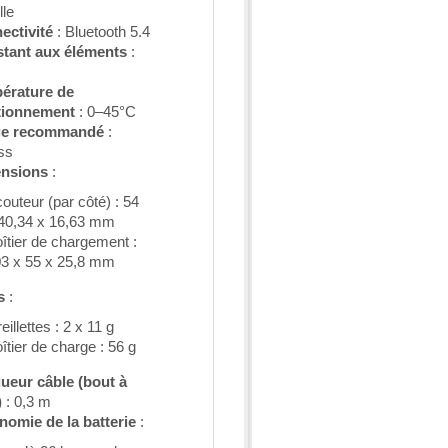
lle
ectivité
: Bluetooth 5.4
stant aux éléments
:
érature de
tionnement
: 0–45°C
e recommandé
:
ss
nsions
:
outeur (par côté) : 54
40,34 x 16,63 mm
îtier de chargement :
3 x 55 x 25,8 mm
s
:
eillettes : 2 x 11 g
îtier de charge : 56 g
ueur câble (bout à
)
: 0,3 m
nomie de la batterie
: