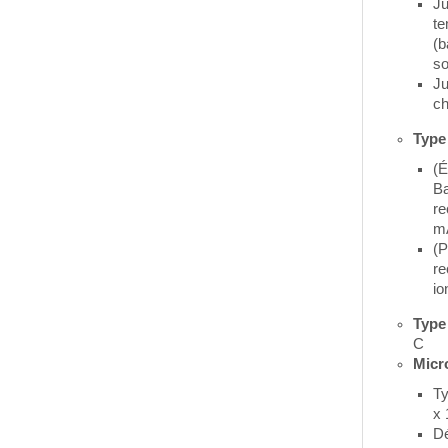
Ju
te
(b
so
Ju
ch
Type 
(É
Ba
re
m
(P
re
io
Type
C
Micr
Ty
x 
Dé