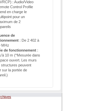
VRCP) : Audio/Video
mote Control Profile
end en charge le
ltipoint pour un
aximum de 2
pareils
uence de
tionnement
: De 2 402 à
0 MHz
ée de fonctionnement
:
u’à 10 m (*Mesurée dans
space ouvert. Les murs
s structures peuvent
er sur la portée de
reil.)
rchives