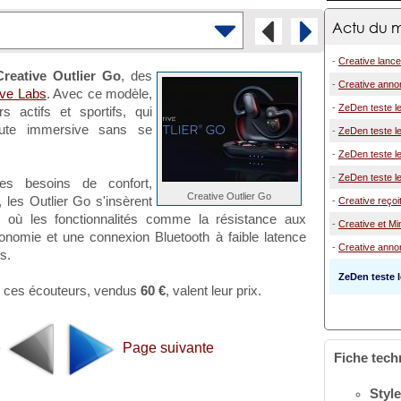
Actu du m
-
Creative lance
Creative Outlier Go
, des
-
Creative annon
ive Labs
. Avec ce modèle,
-
ZeDen teste le
rs actifs et sportifs, qui
coute immersive sans se
-
ZeDen teste le
-
ZeDen teste le
-
ZeDen teste le
s besoins de confort,
Creative Outlier Go
 les Outlier Go s'insèrent
-
Creative reçoi
 où les fonctionnalités comme la résistance aux
-
Creative et Mi
onomie et une connexion Bluetooth à faible latence
-
Creative anno
cole et résultats
s.
ZeDen teste 
si ces écouteurs, vendus
60 €
, valent leur prix.
e
Page suivante
Fiche tech
Style