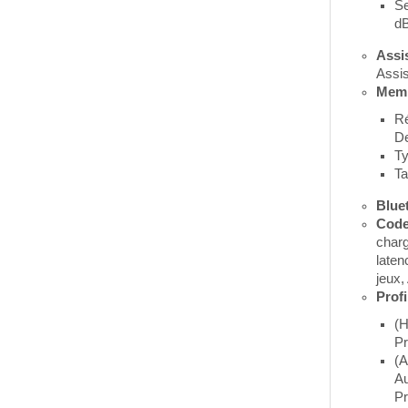
Se
d
Assi
Assis
Mem
Ré
De
Ty
Ta
Blue
Code
charg
laten
jeux
Profi
(H
Pr
(A
Au
Pr