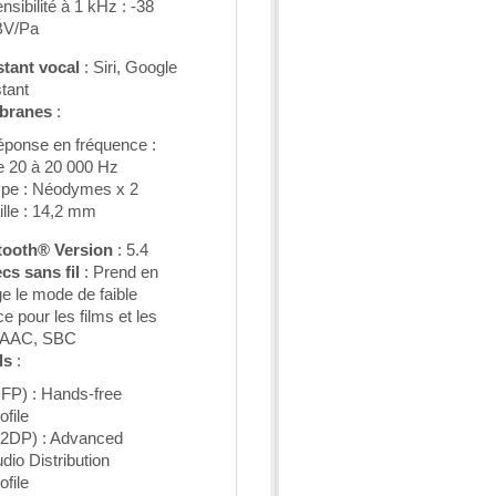
nsibilité à 1 kHz : -38
BV/Pa
stant vocal
: Siri, Google
tant
branes
:
ponse en fréquence :
 20 à 20 000 Hz
pe : Néodymes x 2
ille : 14,2 mm
tooth® Version
: 5.4
cs sans fil
: Prend en
e le mode de faible
ce pour les films et les
, AAC, SBC
ls
:
FP) : Hands-free
ofile
2DP) : Advanced
dio Distribution
ofile