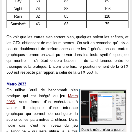
Day
63
83
89
Night
74
88
108
Rain
82
83
118
Sunshaft
46
63
75
On voit que les cartes s'en sortent bien, quelques soient les scènes, et
les GTX obtiennent de meilleurs scores. On voit en revanche qu'il n'y a
pas de doublement de performances entre les 2 générations de cartes
graphiques comme on avait pu le voir dans les tests synthétiques, ce
qui montre — s'il était encore besoin — de la différence entre le
théorique et la pratique. Encore une fois, le positionnement de la GTX
560 est respecté par rapport à celui de la GTX 560 Ti.
Metro 2033
On utilise l'outil de benchmark bien
pratique qui est intégré au jeu
Metro
2033
, sous forme d'un exécutable à
lancer. Il dispose d'une interface
graphique qui permet de configurer la
scène et les paramètres à utiliser. Dans
notre cas, c'est le niveau du jeu
Dans le métro, c'est la guerre !
« Frontline » qui sera utilisé, à la fois