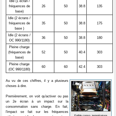
Idle (1 écran /
fréquences de
26
50
38.8
135
base)
Idle (2 écrans /
fréquences de
35
50
38.8
175
base )
Idle (2 écrans /
36
50
38.8
180
OC 990/1180)
Pleine charge
(fréquences de
52
50
40.4
303
base)
Pleine charge
60
60
42.4
303
(OC 990/1180)
Au vu de ces chiffres, il y a plusieurs
choses à dire.
Premièrement, on voit qu'activer ou pas
un 2e écran à un impact sur la
consommation sans charge. En fait,
l'impact se fait sur les fréquences
Faible conso, température