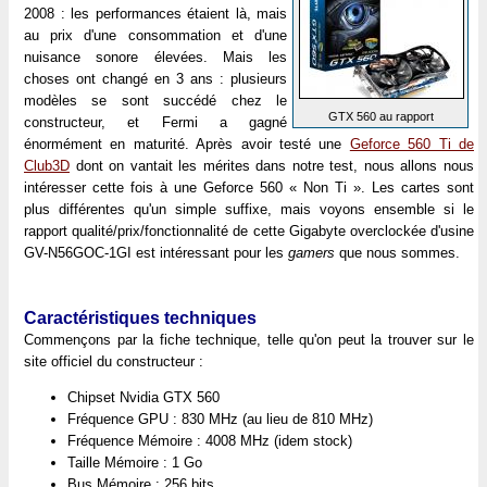
2008 : les performances étaient là, mais
au prix d'une consommation et d'une
nuisance sonore élevées. Mais les
choses ont changé en 3 ans : plusieurs
modèles se sont succédé chez le
GTX 560 au rapport
constructeur, et Fermi a gagné
énormément en maturité. Après avoir testé une
Geforce 560 Ti de
Club3D
dont on vantait les mérites dans notre test, nous allons nous
intéresser cette fois à une Geforce 560 « Non Ti ». Les cartes sont
plus différentes qu'un simple suffixe, mais voyons ensemble si le
rapport qualité/prix/fonctionnalité de cette Gigabyte overclockée d'usine
GV-N56GOC-1GI est intéressant pour les
gamers
que nous sommes.
Caractéristiques techniques
Commençons par la fiche technique, telle qu'on peut la trouver sur le
site officiel du constructeur :
Chipset Nvidia GTX 560
Fréquence GPU : 830 MHz (au lieu de 810 MHz)
Fréquence Mémoire : 4008 MHz (idem stock)
Taille Mémoire : 1 Go
Bus Mémoire : 256 bits