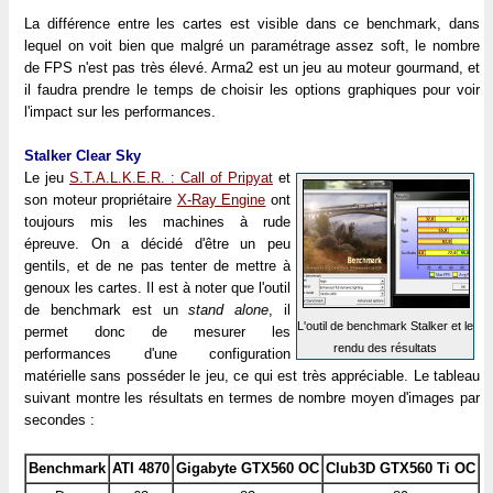
La différence entre les cartes est visible dans ce benchmark, dans
lequel on voit bien que malgré un paramétrage assez soft, le nombre
de FPS n'est pas très élevé. Arma2 est un jeu au moteur gourmand, et
il faudra prendre le temps de choisir les options graphiques pour voir
l'impact sur les performances.
Stalker Clear Sky
Le jeu
S.T.A.L.K.E.R. : Call of Pripyat
et
son moteur propriétaire
X-Ray Engine
ont
toujours mis les machines à rude
épreuve. On a décidé d'être un peu
gentils, et de ne pas tenter de mettre à
genoux les cartes. Il est à noter que l'outil
de benchmark est un
stand alone
, il
L'outil de benchmark Stalker et le
permet donc de mesurer les
rendu des résultats
performances d'une configuration
matérielle sans posséder le jeu, ce qui est très appréciable. Le tableau
suivant montre les résultats en termes de nombre moyen d'images par
secondes :
Benchmark
ATI 4870
Gigabyte GTX560 OC
Club3D GTX560 Ti OC