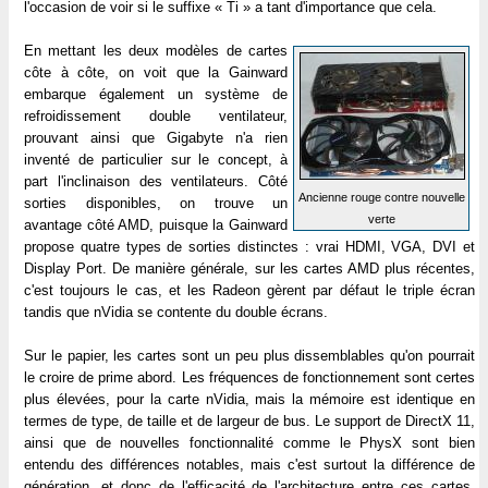
l'occasion de voir si le suffixe « Ti » a tant d'importance que cela.
En mettant les deux modèles de cartes
côte à côte, on voit que la Gainward
embarque également un système de
refroidissement double ventilateur,
prouvant ainsi que Gigabyte n'a rien
inventé de particulier sur le concept, à
part l'inclinaison des ventilateurs. Côté
Ancienne rouge contre nouvelle
sorties disponibles, on trouve un
verte
avantage côté AMD, puisque la Gainward
propose quatre types de sorties distinctes : vrai HDMI, VGA, DVI et
Display Port. De manière générale, sur les cartes AMD plus récentes,
c'est toujours le cas, et les Radeon gèrent par défaut le triple écran
tandis que nVidia se contente du double écrans.
Sur le papier, les cartes sont un peu plus dissemblables qu'on pourrait
le croire de prime abord. Les fréquences de fonctionnement sont certes
plus élevées, pour la carte nVidia, mais la mémoire est identique en
termes de type, de taille et de largeur de bus. Le support de DirectX 11,
ainsi que de nouvelles fonctionnalité comme le PhysX sont bien
entendu des différences notables, mais c'est surtout la différence de
génération, et donc de l'efficacité de l'architecture entre ces cartes,