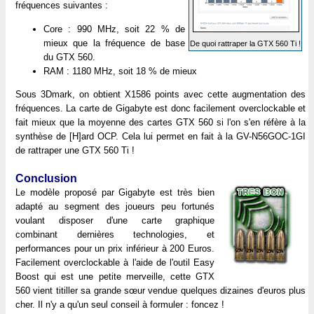
fréquences suivantes :
Core : 990 MHz, soit 22 % de
mieux que la fréquence de base
De quoi rattraper la GTX 560 Ti !
du GTX 560.
RAM : 1180 MHz, soit 18 % de mieux
Sous 3Dmark, on obtient X1586 points avec cette augmentation des
fréquences. La carte de Gigabyte est donc facilement overclockable et
fait mieux que la moyenne des cartes GTX 560 si l'on s'en réfère à la
synthèse de [H]ard OCP. Cela lui permet en fait à la GV-N56GOC-1GI
de rattraper une GTX 560 Ti !
Conclusion
Le modèle proposé par Gigabyte est très bien
adapté au segment des joueurs peu fortunés
voulant disposer d'une carte graphique
combinant dernières technologies, et
performances pour un prix inférieur à 200 Euros.
Facilement overclockable à l'aide de l'outil Easy
Boost qui est une petite merveille, cette GTX
560 vient titiller sa grande sœur vendue quelques dizaines d'euros plus
cher. Il n'y a qu'un seul conseil à formuler : foncez !