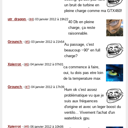
un bruit de turbine en
pleine charge comme ma GTX460!
utr_dragon
-
(
#4
) 03 janvier 2012 à 19h22
40 Db en pleine
charge, ça reste
raisonnable.
Grounch
-
(
#5
) 03 janvier 2012 à 21h54
Au passage, c'est
beaucoup ~90° en full
charge?
Xpierrot
-
(
#6
) 04 janvier 2012 à 07h01
ca commence à faire,
oui, tu dois pas etre loin
de la temperature max
Grounch
-
(
#7
) 04 janvier 2012 à 17h39
Hum ok c'est assez
problèmatique vu que je
suis aux fréquences
d'origine et avec un leger boost du
ventilo... Vivement l'achat d'un
waterblock gpu.
Xpierrot
-
(
#8
) 06 janvier 2012 à 10h06