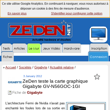
Ce site utilise Google Analytics. En continuant à naviguer, vous nous autorisez à
déposer un cookie à des fins de mesure d'audience.
En savoir plus
S'identifier pour configurer cette option
Tests
Articles
Le Mur
Jeux Vidéo
Hardware
Inscription
Fiches
Connexion
»
Accueil
/
Sociétés
/
Gigabyte
/
Actualité relative
/
3 January 2012
ZeDen teste la carte graphique
Gigabyte GV-N56GOC-1GI
Fiche de
Gigabyte
L'architecture Fermi de Nvidia n'avait pas
enchanté les foules lors de sa sortie en