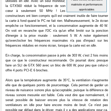
utilisées en
idle
. Avec un seul moniteur,
maitrisée et performances
la GTX560 réduit la fréquence de son
appréciables
cœur à seulement 50 MHz ! Les
constructeurs ont bien compris qu'il est vraiment inutile de faire tourner
la carte à fond quand le PC ne fait rien. Malheureusement, le 2e écran
empêche ce fonctionnement, et la consommation augmente de 40 W.
On voit en revanche que l'OC n'a qu'un effet limité sur la ponction
d'énergie à la prise murale : seulement 5 W. A noter également
qu'overclocker les fréquences maximales n'a pas d'impact sur les
fréquences réduites en mono écran, lorsque la carte est en
idle
.
En charge, la consommation passe à près de 303 W, c'est 2 fois moins
que ce que le constructeur recommande. On pourrait donc presque
faire un SLI de GTX 560 avec un bloc de 600 W, pour peu que celui-ci
offre 4 ports PCI-E 6 broches.
Alors que la température augmente de 35°C, la ventilation n'augmente
elle que de quelques points de pourcentage. Cela permet de garder un
niveau de nuisance sonore plus qu'acceptable, puisque la différence de
niveau sonore mesurée est faible. Cela veut dire que normalement, il
serait possible de baisser encore plus la vitesse de rotation des
ventilateurs en idle pour faire encore moins de bruit. Ce n'est pas
possible par défaut dans le driver, mais il y a des applications pour ça,