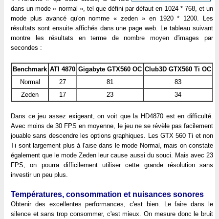
dans un mode « normal », tel que défini par défaut en 1024 * 768, et un
mode plus avancé qu'on nomme « zeden » en 1920 * 1200. Les
résultats sont ensuite affichés dans une page web. Le tableau suivant
montre les résultats en terme de nombre moyen d'images par
secondes :
Benchmark
ATI 4870
Gigabyte GTX560 OC
Club3D GTX560 Ti OC
Normal
27
81
83
Zeden
17
23
34
Dans ce jeu assez exigeant, on voit que la HD4870 est en difficulté.
Avec moins de 30 FPS en moyenne, le jeu ne se révèle pas facilement
jouable sans descendre les options graphiques. Les GTX 560 Ti et non
Ti sont largement plus à l'aise dans le mode Normal, mais on constate
également que le mode Zeden leur cause aussi du souci. Mais avec 23
FPS, on pourra difficilement utiliser cette grande résolution sans
investir un peu plus.
Températures, consommation et nuisances sonores
Obtenir des excellentes performances, c'est bien. Le faire dans le
silence et sans trop consommer, c'est mieux. On mesure donc le bruit