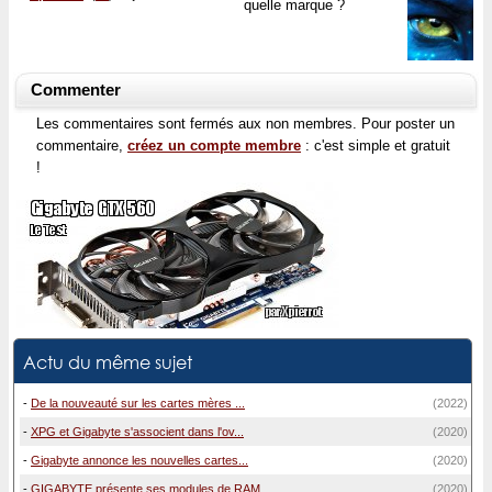
quelle marque ?
Commenter
Les commentaires sont fermés aux non membres. Pour poster un
commentaire,
créez un compte membre
: c'est simple et gratuit
!
Actu du même sujet
-
De la nouveauté sur les cartes mères ...
(2022)
-
XPG et Gigabyte s'associent dans l'ov...
(2020)
-
Gigabyte annonce les nouvelles cartes...
(2020)
-
GIGABYTE présente ses modules de RAM ...
(2020)