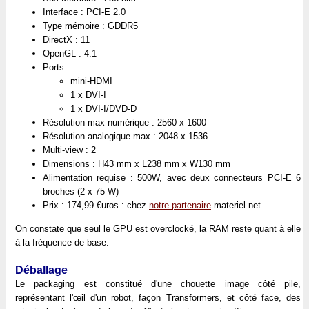
Interface : PCI-E 2.0
Type mémoire : GDDR5
DirectX : 11
OpenGL : 4.1
Ports :
mini-HDMI
1 x DVI-I
1 x DVI-I/DVD-D
Résolution max numérique : 2560 x 1600
Résolution analogique max : 2048 x 1536
Multi-view : 2
Dimensions : H43 mm x L238 mm x W130 mm
Alimentation requise : 500W, avec deux connecteurs PCI-E 6
broches (2 x 75 W)
Prix : 174,99 €uros : chez
notre partenaire
materiel.net
On constate que seul le GPU est overclocké, la RAM reste quant à elle
à la fréquence de base.
Déballage
Le packaging est constitué d'une chouette image côté pile,
représentant l'œil d'un robot, façon Transformers, et côté face, des