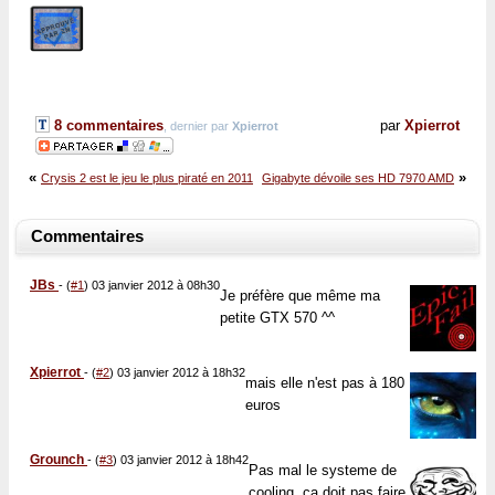
8 commentaires
par
Xpierrot
, dernier par
Xpierrot
«
»
Crysis 2 est le jeu le plus piraté en 2011
Gigabyte dévoile ses HD 7970 AMD
Commentaires
JBs
-
(
#1
) 03 janvier 2012 à 08h30
Je préfère que même ma
petite GTX 570 ^^
Xpierrot
-
(
#2
) 03 janvier 2012 à 18h32
mais elle n'est pas à 180
euros
Grounch
-
(
#3
) 03 janvier 2012 à 18h42
Pas mal le systeme de
cooling, ça doit pas faire