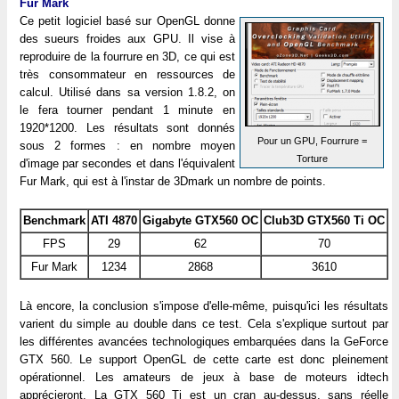
Fur Mark
Ce petit logiciel basé sur OpenGL donne
des sueurs froides aux GPU. Il vise à
reproduire de la fourrure en 3D, ce qui est
très consommateur en ressources de
calcul. Utilisé dans sa version 1.8.2, on
le fera tourner pendant 1 minute en
1920*1200. Les résultats sont donnés
Pour un GPU, Fourrure =
sous 2 formes : en nombre moyen
Torture
d'image par secondes et dans l'équivalent
Fur Mark, qui est à l'instar de 3Dmark un nombre de points.
Benchmark
ATI 4870
Gigabyte GTX560 OC
Club3D GTX560 Ti OC
FPS
29
62
70
Fur Mark
1234
2868
3610
Là encore, la conclusion s'impose d'elle-même, puisqu'ici les résultats
varient du simple au double dans ce test. Cela s'explique surtout par
les différentes avancées technologiques embarquées dans la GeForce
GTX 560. Le support OpenGL de cette carte est donc pleinement
opérationnel. Les amateurs de jeux à base de moteurs idtech
apprécieront. La GTX 560 Ti est un cran au-dessus, sans réelle