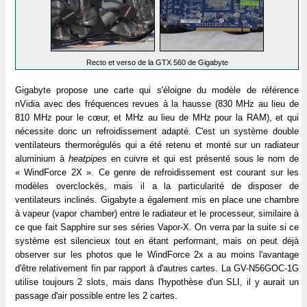
Recto et verso de la GTX 560 de Gigabyte
Gigabyte propose une carte qui s'éloigne du modèle de référence
nVidia avec des fréquences revues à la hausse (830 MHz au lieu de
810 MHz pour le cœur, et MHz au lieu de MHz pour la RAM), et qui
nécessite donc un refroidissement adapté. C'est un système double
ventilateurs thermorégulés qui a été retenu et monté sur un radiateur
aluminium à
heatpipes
en cuivre et qui est présenté sous le nom de
« WindForce 2X ». Ce genre de refroidissement est courant sur les
modèles overclockés, mais il a la particularité de disposer de
ventilateurs inclinés. Gigabyte a également mis en place une chambre
à vapeur (vapor chamber) entre le radiateur et le processeur, similaire à
ce que fait Sapphire sur ses séries Vapor-X. On verra par la suite si ce
système est silencieux tout en étant performant, mais on peut déjà
observer sur les photos que le WindForce 2x a au moins l'avantage
d'être relativement fin par rapport à d'autres cartes. La GV-N56GOC-1G
utilise toujours 2 slots, mais dans l'hypothèse d'un SLI, il y aurait un
passage d'air possible entre les 2 cartes.