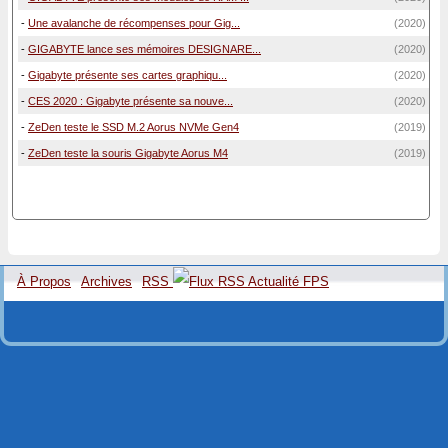
-
Une avalanche de récompenses pour Gig...
(2020)
-
GIGABYTE lance ses mémoires DESIGNARE...
(2020)
-
Gigabyte présente ses cartes graphiqu...
(2020)
-
CES 2020 : Gigabyte présente sa nouve...
(2020)
-
ZeDen teste le SSD M.2 Aorus NVMe Gen4
(2019)
-
ZeDen teste la souris Gigabyte Aorus M4
(2019)
À Propos
Archives
RSS