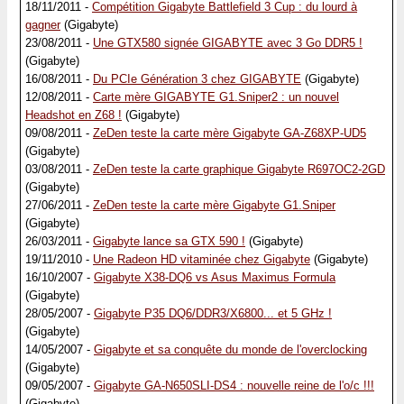
18/11/2011 -
Compétition Gigabyte Battlefield 3 Cup : du lourd à
gagner
(Gigabyte)
23/08/2011 -
Une GTX580 signée GIGABYTE avec 3 Go DDR5 !
(Gigabyte)
16/08/2011 -
Du PCIe Génération 3 chez GIGABYTE
(Gigabyte)
12/08/2011 -
Carte mère GIGABYTE G1.Sniper2 : un nouvel
Headshot en Z68 !
(Gigabyte)
09/08/2011 -
ZeDen teste la carte mère Gigabyte GA-Z68XP-UD5
(Gigabyte)
03/08/2011 -
ZeDen teste la carte graphique Gigabyte R697OC2-2GD
(Gigabyte)
27/06/2011 -
ZeDen teste la carte mère Gigabyte G1.Sniper
(Gigabyte)
26/03/2011 -
Gigabyte lance sa GTX 590 !
(Gigabyte)
19/11/2010 -
Une Radeon HD vitaminée chez Gigabyte
(Gigabyte)
16/10/2007 -
Gigabyte X38-DQ6 vs Asus Maximus Formula
(Gigabyte)
28/05/2007 -
Gigabyte P35 DQ6/DDR3/X6800... et 5 GHz !
(Gigabyte)
14/05/2007 -
Gigabyte et sa conquête du monde de l'overclocking
(Gigabyte)
09/05/2007 -
Gigabyte GA-N650SLI-DS4 : nouvelle reine de l'o/c !!!
(Gigabyte)