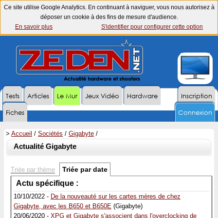
Ce site utilise Google Analytics. En continuant à naviguer, vous nous autorisez à
déposer un cookie à des fins de mesure d'audience.
En savoir plus
S'identifier pour configurer cette option
Tests
Articles
Le Mur
Jeux Vidéo
Hardware
Inscription
Fiches
Connexion
>
Accueil
/
Sociétés
/
Gigabyte
/
Actualité Gigabyte
Triée par date
Triée par thème
Actu spécifique :
10/10/2022 -
De la nouveauté sur les cartes mères de chez
Gigabyte, avec les B650 et B650E
(Gigabyte)
20/06/2020 -
XPG et Gigabyte s'associent dans l'overclocking de