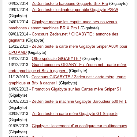
04/02/2014 -
ZeDen teste le barebone Gigabyte Brix Pro
(Gigabyte)
29/01/2014 -
ZeDen teste l'ordinateur portable Gigabyte P25W
(Gigabyte)
24/01/2014 -
Gigabyte marque les esprits avec ses nouveaux
barebones / steammachines BRIX Pro !
(Gigabyte)
09/01/2014 -
Concours Zeden.net / GIGABYTE : annonce des
gagnants
(Gigabyte)
15/12/2013 -
ZeDen teste la carte mère Gigabyte Sniper A88X pour
CPU AMD
(Gigabyte)
14/12/2013 -
Offre spéciale GIGABYTE !
(Gigabyte)
13/12/2013 -
Grand concours GIGABYTE / Zeden.net : carte mère,
carte graphique et Brix à gagner !
(Gigabyte)
11/12/2013 -
Concours GIGABYTE / Zeden.net : carte mère, carte
graphique et Brix à gagner !
(Gigabyte)
14/09/2013 -
Promotion Gigabyte sur les Cartes mère Sniper 5 !
(Gigabyte)
01/09/2013 -
ZeDen teste la machine Gigabyte Baroudeur 600 lvl 1
(Gigabyte)
30/08/2013 -
ZeDen teste la carte mère Gigabyte G1.Sniper 5
(Gigabyte)
01/05/2013 -
Gigabyte : lancement d'un configurateur multimarques
(Gigabyte)