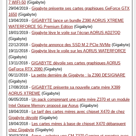
7 WIFI-50
(Gigabyte)
29/04/2019 -
Gigabyte présente ses cartes graphiques GeForce GTX
1650
(Gigabyte)
13/04/2019 -
GIGABYTE lance un bundle Z390 AORUS XTREME
WATERFORCE 5G Premium Edition
(Gigabyte)
18/01/2019 -
Gigabyte lève le voile sur l’écran AORUS AD27QD
(Gigabyte)
22/12/2018 -
Gigabyte annonce des SSD M.2 PCIe NVMe
(Gigabyte)
19/11/2018 -
Gigabyte lève le voile sur les AORUS WATERFORCE
(Gigabyte)
13/11/2018 -
GIGABYTE dévoile ses cartes graphiques AORUS
GeForce RTX 2080
(Gigabyte)
06/11/2018 -
La petite dernière de Gigabyte : la Z390 DESIGNARE
(Gigabyte)
17/08/2018 -
GIGABYTE présente sa nouvelle carte mère X399
AORUS XTREME
(Gigabyte)
06/05/2018 -
Un pack comprenant une carte mère Z370 et un module
Intel Optane Memory proposé par Aorus
(Gigabyte)
18/04/2018 -
Le tarif des cartes mères avec chipset X470 de chez
Gigabyte dévoilé
(Gigabyte)
18/04/2018 -
Les cartes mères à base de chipset X470 débarquent
chez Gigabyte
(Gigabyte)
30/03/2018 -
Aorus : achetez une CM Z370 Gaming et repartez avec