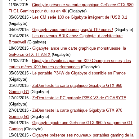
11/06/2015 -
Gigabyte présente sa carte graphique GeForce GTX 980
Ti G1 Gaming pour du jeu en 4K
(Gigabyte)
05/06/2015 -
Les CM serie 100 de Gigabyte intègrent de l'USB 3.1
(Gigabyte)
04/06/2015 -
Gigabyte vous rembourse jusqu'à 119 euros !
(Gigabyte)
01/04/2015 -
Les nouveaux BRIX chez Gigabyte, à architecture
Broadwell
(Gigabyte)
18/03/2015 -
Gigabyte lance une carte graphique monstrueuse, la
GeForce GTX TITAN X
(Gigabyte)
11/03/2015 -
Gigabyte dévoile sa gamme X99 Champion series, des
cartes mères X99 hautes performances
(Gigabyte)
05/03/2015 -
Le portable P34W de Gigabyte disponible en France
(Gigabyte)
01/03/2015 -
ZeDen teste la carte graphique Gigabyte GTX 960
Gaming G1
(Gigabyte)
17/02/2015 -
ZeDen teste le PC portable P35X V3 de GIGABYTE
(Gigabyte)
27/01/2015 -
ZeDen teste la carte graphique Gigabyte GTX 970
Gaming G1
(Gigabyte)
26/01/2015 -
Gigabyte ajoute une GeForce GTX 960 à sa gamme G1
Gaming
(Gigabyte)
15/01/2015 -
Gigabyte présente ses nouveaux portables gaming de la