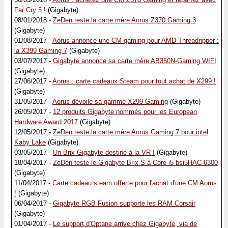
Far Cry 5 !
(Gigabyte)
08/01/2018 -
ZeDen teste la carte mère Aorus Z370 Gaming 3
(Gigabyte)
01/08/2017 -
Aorus annonce une CM gaming pour AMD Threadripper :
la X399 Gaming 7
(Gigabyte)
03/07/2017 -
Gigabyte annonce sa carte mère AB350N-Gaming WIFI
(Gigabyte)
27/06/2017 -
Aorus : carte cadeaux Steam pour tout achat de X299 !
(Gigabyte)
31/05/2017 -
Aorus dévoile sa gamme X299 Gaming
(Gigabyte)
26/05/2017 -
12 produits Gigabyte nommés pour les European
Hardware Award 2017
(Gigabyte)
12/05/2017 -
ZeDen teste la carte mère Aorus Gaming 7 pour intel
Kaby Lake
(Gigabyte)
03/05/2017 -
Un Brix Gigabyte destiné à la VR !
(Gigabyte)
18/04/2017 -
ZeDen teste le Gigabyte Brix S à Core i5 bsi5HAC-6300
(Gigabyte)
11/04/2017 -
Carte cadeau steam offerte pour l'achat d'une CM Aorus
!
(Gigabyte)
06/04/2017 -
Gigabyte RGB Fusion supporte les RAM Corsair
(Gigabyte)
01/04/2017 -
Le support d'Optane arrive chez Gigabyte, via de