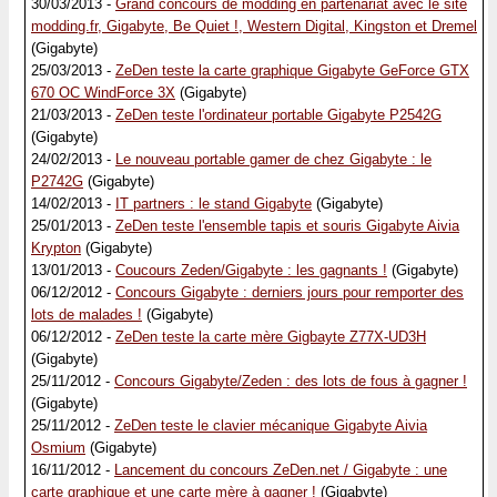
30/03/2013 -
Grand concours de modding en partenariat avec le site
modding.fr, Gigabyte, Be Quiet !, Western Digital, Kingston et Dremel
(Gigabyte)
25/03/2013 -
ZeDen teste la carte graphique Gigabyte GeForce GTX
670 OC WindForce 3X
(Gigabyte)
21/03/2013 -
ZeDen teste l'ordinateur portable Gigabyte P2542G
(Gigabyte)
24/02/2013 -
Le nouveau portable gamer de chez Gigabyte : le
P2742G
(Gigabyte)
14/02/2013 -
IT partners : le stand Gigabyte
(Gigabyte)
25/01/2013 -
ZeDen teste l'ensemble tapis et souris Gigabyte Aivia
Krypton
(Gigabyte)
13/01/2013 -
Coucours Zeden/Gigabyte : les gagnants !
(Gigabyte)
06/12/2012 -
Concours Gigabyte : derniers jours pour remporter des
lots de malades !
(Gigabyte)
06/12/2012 -
ZeDen teste la carte mère Gigbayte Z77X-UD3H
(Gigabyte)
25/11/2012 -
Concours Gigabyte/Zeden : des lots de fous à gagner !
(Gigabyte)
25/11/2012 -
ZeDen teste le clavier mécanique Gigabyte Aivia
Osmium
(Gigabyte)
16/11/2012 -
Lancement du concours ZeDen.net / Gigabyte : une
carte graphique et une carte mère à gagner !
(Gigabyte)