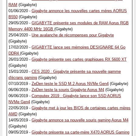
RAM
(Gigabyte)
01/06/2020 -
Gigabyte annonce les nouvelles cartes mères AORUS
B550
(Gigabyte)
29/05/2020 -
GIGABYTE présente ses modules de RAM Aorus RGB
Memory 4400 MHz 16GB
(Gigabyte)
25/04/2020 -
Une avalanche de récompenses pour Gigabyte
(Gigabyte)
17/02/2020 -
GIGABYTE lance ses mémoires DESIGNARE 64 Go
DDR4
(Gigabyte)
26/01/2020 -
Gigabyte présente ses cartes graphiques RX 5600 XT
(Gigabyte)
15/01/2020 -
CES 2020 : Gigabyte présente sa nouvelle gamme
d'écrans gaming
(Gigabyte)
07/10/2019 -
ZeDen teste le SSD M.2 Aorus NVMe Gen4
(Gigabyte)
06/06/2019 -
ZeDen teste la souris Gigabyte Aorus M4
(Gigabyte)
06/06/2019 -
Computex 2019 : Gigabyte lance son SSD AORUS
NVMe Gen4
(Gigabyte)
22/05/2019 -
Gigabyte met à jour les BIOS de certaines cartes mères
AMD
(Gigabyte)
14/05/2019 -
Gigabyte annonce sa nouvelle souris gaming Aorus M4
(Gigabyte)
09/05/2019 -
Gigabyte présente sa carte-mère X470 AORUS Gaming