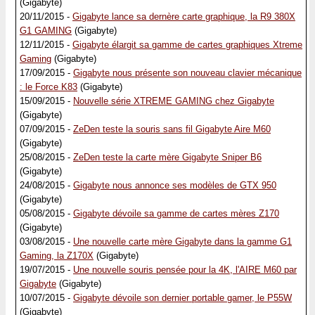
(Gigabyte)
20/11/2015 -
Gigabyte lance sa dernère carte graphique, la R9 380X
G1 GAMING
(Gigabyte)
12/11/2015 -
Gigabyte élargit sa gamme de cartes graphiques Xtreme
Gaming
(Gigabyte)
17/09/2015 -
Gigabyte nous présente son nouveau clavier mécanique
: le Force K83
(Gigabyte)
15/09/2015 -
Nouvelle série XTREME GAMING chez Gigabyte
(Gigabyte)
07/09/2015 -
ZeDen teste la souris sans fil Gigabyte Aire M60
(Gigabyte)
25/08/2015 -
ZeDen teste la carte mère Gigabyte Sniper B6
(Gigabyte)
24/08/2015 -
Gigabyte nous annonce ses modèles de GTX 950
(Gigabyte)
05/08/2015 -
Gigabyte dévoile sa gamme de cartes mères Z170
(Gigabyte)
03/08/2015 -
Une nouvelle carte mère Gigabyte dans la gamme G1
Gaming, la Z170X
(Gigabyte)
19/07/2015 -
Une nouvelle souris pensée pour la 4K, l'AIRE M60 par
Gigabyte
(Gigabyte)
10/07/2015 -
Gigabyte dévoile son dernier portable gamer, le P55W
(Gigabyte)