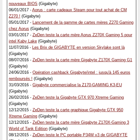
nouveaux BIOS
(Gigabyte)
06/01/2017 -
Aorus : carte cadeaux Steam pour tout achat de CM
Z270 !
(Gigabyte)
05/01/2017 -
Lancement de la gamme de cartes mères Z270 Gaming
chez Aorus
(Gigabyte)
03/01/2017 -
ZeDen teste la carte mère Aorus Z270X Gaming 5 pour
intel Kaby Lake
(Gigabyte)
11/07/2016 -
Les Brix de GIGABYTE en version Skylake sont là
(Gigabyte)
08/07/2016 -
ZeDen teste la carte mère Gigabyte Z170X Gaming G1
(Gigabyte)
24/06/2016 -
Opération cashback Gigabyte/intel : jusqu'à 145 euros
remboursés !
(Gigabyte)
31/03/2016 -
Gigabyte commercialise la Z170-GAMING K3-EU
(Gigabyte)
26/02/2016 -
ZeDen teste la Gigabyte GTX 970 Xtreme Gaming
(Gigabyte)
12/12/2015 -
ZeDen teste la carte graphique Gigabyte GTX 950
Xtreme Gaming
(Gigabyte)
12/12/2015 -
ZeDen teste la carte mère Gigabyte Z170X-Gaming 3
World of Tank Edition
(Gigabyte)
08/12/2015 -
ZeDen teste le PC portable P34W v3 de GIGABYTE