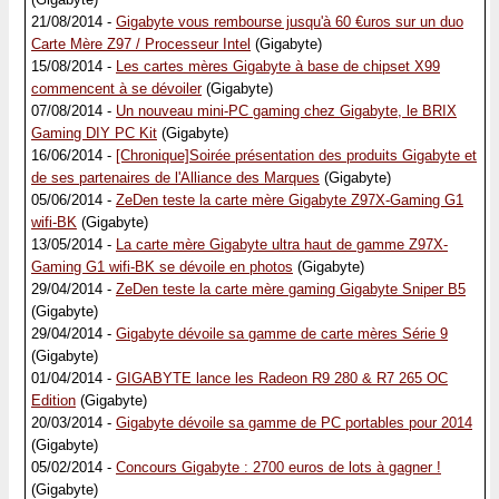
21/08/2014 -
Gigabyte vous rembourse jusqu'à 60 €uros sur un duo
Carte Mère Z97 / Processeur Intel
(Gigabyte)
15/08/2014 -
Les cartes mères Gigabyte à base de chipset X99
commencent à se dévoiler
(Gigabyte)
07/08/2014 -
Un nouveau mini-PC gaming chez Gigabyte, le BRIX
Gaming DIY PC Kit
(Gigabyte)
16/06/2014 -
[Chronique]Soirée présentation des produits Gigabyte et
de ses partenaires de l'Alliance des Marques
(Gigabyte)
05/06/2014 -
ZeDen teste la carte mère Gigabyte Z97X-Gaming G1
wifi-BK
(Gigabyte)
13/05/2014 -
La carte mère Gigabyte ultra haut de gamme Z97X-
Gaming G1 wifi-BK se dévoile en photos
(Gigabyte)
29/04/2014 -
ZeDen teste la carte mère gaming Gigabyte Sniper B5
(Gigabyte)
29/04/2014 -
Gigabyte dévoile sa gamme de carte mères Série 9
(Gigabyte)
01/04/2014 -
GIGABYTE lance les Radeon R9 280 & R7 265 OC
Edition
(Gigabyte)
20/03/2014 -
Gigabyte dévoile sa gamme de PC portables pour 2014
(Gigabyte)
05/02/2014 -
Concours Gigabyte : 2700 euros de lots à gagner !
(Gigabyte)