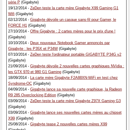
série P
(Gigabyte)
19/12/2014 -
ZeDen teste la carte mère Gigabyte X99 Gaming G1
Wifi
(Gigabyte)
02/12/2014 -
Gigabyte dévoile un casque sans-fil pour Gamer, le
FORCE H1
(Gigabyte)
27/10/2014 -
Offre Gigabyte : 2 cartes mères pour le prix d'une !
(Gigabyte)
10/10/2014 -
Deux nouveaux Notebook Gamer annoncés par
Gigabyte : les P35X et P34W
(Gigabyte)
07/10/2014 -
ZeDen teste l'ordinateur portable GIGABYTE P34G v2
(Gigabyte)
21/09/2014 -
Gigabyte dévoile 2 nouvelles cartes graphiques NVidia :
les GTX 970 et 980 G1 Gaming
(Gigabyte)
18/09/2014 -
La carte mère Gigabyte F2A88XN-WiFi en test chez
Syndrome-OC
(Gigabyte)
04/09/2014 -
Gigabyte lance sa nouvelle carte graphique, la Radeon
R9 285 Overclocking Edition
(Gigabyte)
03/09/2014 -
ZeDen teste la carte mère Gigabyte Z97X Gaming G3
(Gigabyte)
03/09/2014 -
Gigabyte lance ses nouvelles cartes mères au chipset
X99
(Gigabyte)
25/08/2014 -
Gigabyte tease 2 nouvelles cartes mères X99
(Gigabyte)