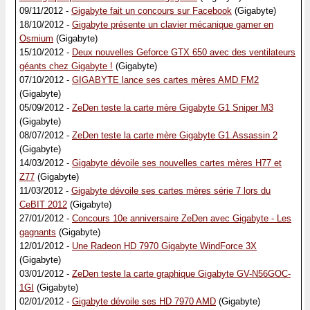
09/11/2012 -
Gigabyte fait un concours sur Facebook
(Gigabyte)
18/10/2012 -
Gigabyte présente un clavier mécanique gamer en
Osmium
(Gigabyte)
15/10/2012 -
Deux nouvelles Geforce GTX 650 avec des ventilateurs
géants chez Gigabyte !
(Gigabyte)
07/10/2012 -
GIGABYTE lance ses cartes mères AMD FM2
(Gigabyte)
05/09/2012 -
ZeDen teste la carte mère Gigabyte G1 Sniper M3
(Gigabyte)
08/07/2012 -
ZeDen teste la carte mère Gigabyte G1.Assassin 2
(Gigabyte)
14/03/2012 -
Gigabyte dévoile ses nouvelles cartes mères H77 et
Z77
(Gigabyte)
11/03/2012 -
Gigabyte dévoile ses cartes mères série 7 lors du
CeBIT 2012
(Gigabyte)
27/01/2012 -
Concours 10e anniversaire ZeDen avec Gigabyte - Les
gagnants
(Gigabyte)
12/01/2012 -
Une Radeon HD 7970 Gigabyte WindForce 3X
(Gigabyte)
03/01/2012 -
ZeDen teste la carte graphique Gigabyte GV-N56GOC-
1GI
(Gigabyte)
02/01/2012 -
Gigabyte dévoile ses HD 7970 AMD
(Gigabyte)