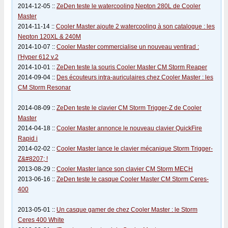
2014-12-05 ::
ZeDen teste le watercooling Nepton 280L de Cooler
Master
2014-11-14 ::
Cooler Master ajoute 2 watercooling à son catalogue : les
Nepton 120XL & 240M
2014-10-07 ::
Cooler Master commercialise un nouveau ventirad :
l'Hyper 612 v.2
2014-10-01 ::
ZeDen teste la souris Cooler Master CM Storm Reaper
2014-09-04 ::
Des écouteurs intra-auriculaires chez Cooler Master : les
CM Storm Resonar
2014-08-09 ::
ZeDen teste le clavier CM Storm Trigger-Z de Cooler
Master
2014-04-18 ::
Cooler Master annonce le nouveau clavier QuickFire
Rapid i
2014-02-02 ::
Cooler Master lance le clavier mécanique Storm Trigger-
Z&#8207; !
2013-08-29 ::
Cooler Master lance son clavier CM Storm MECH
2013-06-16 ::
ZeDen teste le casque Cooler Master CM Storm Ceres-
400
2013-05-01 ::
Un casque gamer de chez Cooler Master : le Storm
Ceres 400 White