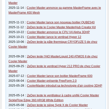
Master
2025-11-14 ::
Cooler Master annonce sa gamme MasterFrame avec le
MasterFrame 400 Mesh
2025-11-13 ::
Cooler Master lance son nouveau boitier QUBE540
2025-11-12 ::
ZeDen teste le Cooler Master MasterHub Creator Kit
2025-10-22 ::
Cooler Master annonce le CPU V4 Alpha 3DHP
2025-10-21 ::
Cooler Master lance le ventirad Hyper 12
2025-10-06 ::
ZeDen teste la pâte thermique CRYOFUZE 5 de chez
Cooler Master
2025-09-28 ::
ZeDen teste l'AIO MasterLiquid 240 ATMOS II de chez
Cooler Master
2025-09-25 ::
ZeDen teste le ventirad Hyper 212 PRO de chez Cooler
Master
2025-07-12 ::
Cooler Master lance son boitier MasterFrame 600
2025-06-04 ::
Cooler Master présente FreeForm 2.0
2025-05-28 ::
CoolerMaster introduit sa technologie d'air cooling 3DHP
2025-05-14 ::
ZeDen teste le ventilateur à cadre unifié Cooler Master
SickleFlow Edge 360 ARGB White Edition
2025-05-08 ::
ZeDen teste le siège Synk X de Cooler Master