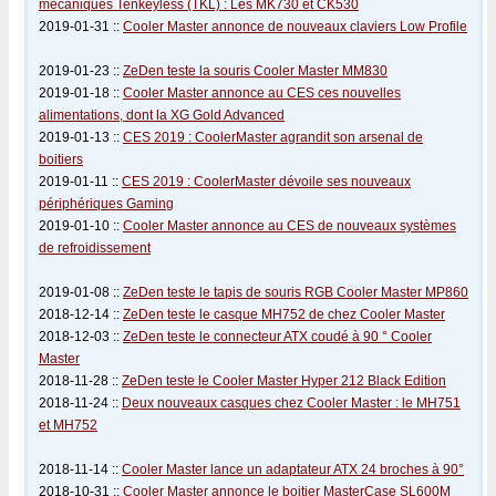
mécaniques Tenkeyless (TKL) : Les MK730 et CK530
2019-01-31 ::
Cooler Master annonce de nouveaux claviers Low Profile
2019-01-23 ::
ZeDen teste la souris Cooler Master MM830
2019-01-18 ::
Cooler Master annonce au CES ces nouvelles
alimentations, dont la XG Gold Advanced
2019-01-13 ::
CES 2019 : CoolerMaster agrandit son arsenal de
boitiers
2019-01-11 ::
CES 2019 : CoolerMaster dévoile ses nouveaux
périphériques Gaming
2019-01-10 ::
Cooler Master annonce au CES de nouveaux systèmes
de refroidissement
2019-01-08 ::
ZeDen teste le tapis de souris RGB Cooler Master MP860
2018-12-14 ::
ZeDen teste le casque MH752 de chez Cooler Master
2018-12-03 ::
ZeDen teste le connecteur ATX coudé à 90 ° Cooler
Master
2018-11-28 ::
ZeDen teste le Cooler Master Hyper 212 Black Edition
2018-11-24 ::
Deux nouveaux casques chez Cooler Master : le MH751
et MH752
2018-11-14 ::
Cooler Master lance un adaptateur ATX 24 broches à 90°
2018-10-31 ::
Cooler Master annonce le boitier MasterCase SL600M