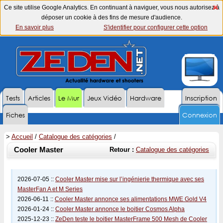
Ce site utilise Google Analytics. En continuant à naviguer, vous nous autorisez à
déposer un cookie à des fins de mesure d'audience.
En savoir plus
S'identifier pour configurer cette option
Tests
Articles
Le Mur
Jeux Vidéo
Hardware
Inscription
Fiches
Connexion
>
Accueil
/
Catalogue des catégories
/
Cooler Master
Retour :
Catalogue des catégories
2026-07-05 ::
Cooler Master mise sur l’ingénierie thermique avec ses
MasterFan A et M Series
2026-06-11 ::
Cooler Master annonce ses alimentations MWE Gold V4
2026-01-24 ::
Cooler Master annonce le boitier Cosmos Alpha
2025-12-23 ::
ZeDen teste le boitier MasterFrame 500 Mesh de Cooler