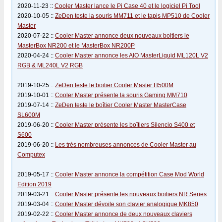
2020-11-23 ::
Cooler Master lance le Pi Case 40 et le logiciel Pi Tool
2020-10-05 ::
ZeDen teste la souris MM711 et le tapis MP510 de Cooler
Master
2020-07-22 ::
Cooler Master annonce deux nouveaux boitiers le
MasterBox NR200 et le MasterBox NR200P
2020-04-24 ::
Cooler Master annonce les AIO MasterLiquid ML120L V2
RGB & ML240L V2 RGB
2019-10-25 ::
ZeDen teste le boitier Cooler Master H500M
2019-10-01 ::
Cooler Master présente la souris Gaming MM710
2019-07-14 ::
ZeDen teste le boîtier Cooler Master MasterCase
SL600M
2019-06-20 ::
Cooler Master présente les boîtiers Silencio S400 et
S600
2019-06-20 ::
Les très nombreuses annonces de Cooler Master au
Computex
2019-05-17 ::
Cooler Master annonce la compétition Case Mod World
Edition 2019
2019-03-21 ::
Cooler Master présente les nouveaux boitiers NR Series
2019-03-04 ::
Cooler Master dévoile son clavier analogique MK850
2019-02-22 ::
Cooler Master annonce de deux nouveaux claviers