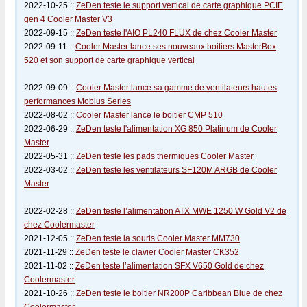
2022-10-25 ::
ZeDen teste le support vertical de carte graphique PCIE
gen 4 Cooler Master V3
2022-09-15 ::
ZeDen teste l'AIO PL240 FLUX de chez Cooler Master
2022-09-11 ::
Cooler Master lance ses nouveaux boitiers MasterBox
520 et son support de carte graphique vertical
2022-09-09 ::
Cooler Master lance sa gamme de ventilateurs hautes
performances Mobius Series
2022-08-02 ::
Cooler Master lance le boitier CMP 510
2022-06-29 ::
ZeDen teste l'alimentation XG 850 Platinum de Cooler
Master
2022-05-31 ::
ZeDen teste les pads thermiques Cooler Master
2022-03-02 ::
ZeDen teste les ventilateurs SF120M ARGB de Cooler
Master
2022-02-28 ::
ZeDen teste l’alimentation ATX MWE 1250 W Gold V2 de
chez Coolermaster
2021-12-05 ::
ZeDen teste la souris Cooler Master MM730
2021-11-29 ::
ZeDen teste le clavier Cooler Master CK352
2021-11-02 ::
ZeDen teste l’alimentation SFX V650 Gold de chez
Coolermaster
2021-10-26 ::
ZeDen teste le boitier NR200P Caribbean Blue de chez