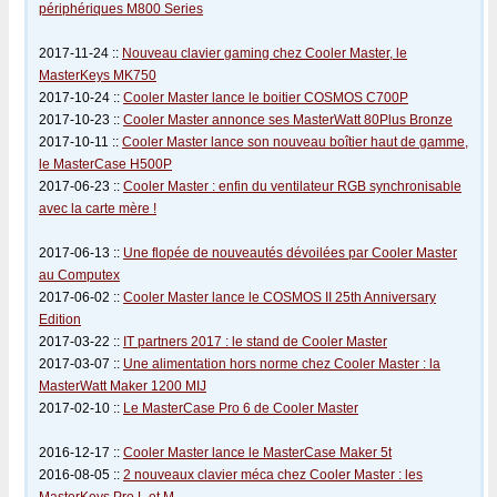
périphériques M800 Series
2017-11-24 ::
Nouveau clavier gaming chez Cooler Master, le
MasterKeys MK750
2017-10-24 ::
Cooler Master lance le boitier COSMOS C700P
2017-10-23 ::
Cooler Master annonce ses MasterWatt 80Plus Bronze
2017-10-11 ::
Cooler Master lance son nouveau boîtier haut de gamme,
le MasterCase H500P
2017-06-23 ::
Cooler Master : enfin du ventilateur RGB synchronisable
avec la carte mère !
2017-06-13 ::
Une flopée de nouveautés dévoilées par Cooler Master
au Computex
2017-06-02 ::
Cooler Master lance le COSMOS II 25th Anniversary
Edition
2017-03-22 ::
IT partners 2017 : le stand de Cooler Master
2017-03-07 ::
Une alimentation hors norme chez Cooler Master : la
MasterWatt Maker 1200 MIJ
2017-02-10 ::
Le MasterCase Pro 6 de Cooler Master
2016-12-17 ::
Cooler Master lance le MasterCase Maker 5t
2016-08-05 ::
2 nouveaux clavier méca chez Cooler Master : les