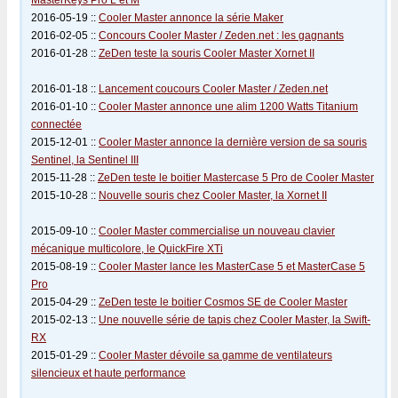
MasterKeys Pro L et M
2016-05-19 ::
Cooler Master annonce la série Maker
2016-02-05 ::
Concours Cooler Master / Zeden.net : les gagnants
2016-01-28 ::
ZeDen teste la souris Cooler Master Xornet II
2016-01-18 ::
Lancement coucours Cooler Master / Zeden.net
2016-01-10 ::
Cooler Master annonce une alim 1200 Watts Titanium
connectée
2015-12-01 ::
Cooler Master annonce la dernière version de sa souris
Sentinel, la Sentinel III
2015-11-28 ::
ZeDen teste le boitier Mastercase 5 Pro de Cooler Master
2015-10-28 ::
Nouvelle souris chez Cooler Master, la Xornet II
2015-09-10 ::
Cooler Master commercialise un nouveau clavier
mécanique multicolore, le QuickFire XTi
2015-08-19 ::
Cooler Master lance les MasterCase 5 et MasterCase 5
Pro
2015-04-29 ::
ZeDen teste le boitier Cosmos SE de Cooler Master
2015-02-13 ::
Une nouvelle série de tapis chez Cooler Master, la Swift-
RX
2015-01-29 ::
Cooler Master dévoile sa gamme de ventilateurs
silencieux et haute performance