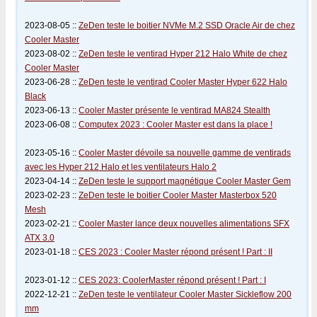
2023-08-05 ::
ZeDen teste le boitier NVMe M.2 SSD Oracle Air de chez
Cooler Master
2023-08-02 ::
ZeDen teste le ventirad Hyper 212 Halo White de chez
Cooler Master
2023-06-28 ::
ZeDen teste le ventirad Cooler Master Hyper 622 Halo
Black
2023-06-13 ::
Cooler Master présente le ventirad MA824 Stealth
2023-06-08 ::
Computex 2023 : Cooler Master est dans la place !
2023-05-16 ::
Cooler Master dévoile sa nouvelle gamme de ventirads
avec les Hyper 212 Halo et les ventilateurs Halo 2
2023-04-14 ::
ZeDen teste le support magnétique Cooler Master Gem
2023-02-23 ::
ZeDen teste le boitier Cooler Master Masterbox 520
Mesh
2023-02-21 ::
Cooler Master lance deux nouvelles alimentations SFX
ATX 3.0
2023-01-18 ::
CES 2023 : Cooler Master répond présent ! Part : II
2023-01-12 ::
CES 2023: CoolerMaster répond présent ! Part : I
2022-12-21 ::
ZeDen teste le ventilateur Cooler Master Sickleflow 200
mm