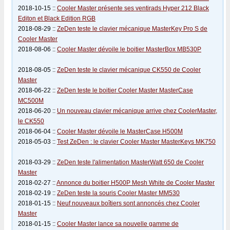
2018-10-15 ::
Cooler Master présente ses ventirads Hyper 212 Black
Editon et Black Edition RGB
2018-08-29 ::
ZeDen teste le clavier mécanique MasterKey Pro S de
Cooler Master
2018-08-06 ::
Cooler Master dévoile le boitier MasterBox MB530P
2018-08-05 ::
ZeDen teste le clavier mécanique CK550 de Cooler
Master
2018-06-22 ::
ZeDen teste le boitier Cooler Master MasterCase
MC500M
2018-06-20 ::
Un nouveau clavier mécanique arrive chez CoolerMaster,
le CK550
2018-06-04 ::
Cooler Master dévoile le MasterCase H500M
2018-05-03 ::
Test ZeDen : le clavier Cooler Master MasterKeys MK750
2018-03-29 ::
ZeDen teste l'alimentation MasterWatt 650 de Cooler
Master
2018-02-27 ::
Annonce du boitier H500P Mesh White de Cooler Master
2018-02-19 ::
ZeDen teste la souris Cooler Master MM530
2018-01-15 ::
Neuf nouveaux boîtiers sont annoncés chez Cooler
Master
2018-01-15 ::
Cooler Master lance sa nouvelle gamme de