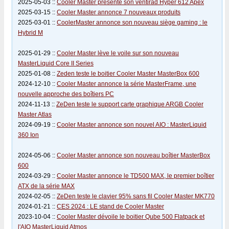
2025-05-03 ::
Cooler Master présente son ventirad Hyper 612 Apex
2025-03-15 ::
Cooler Master annonce 7 nouveaux produits
2025-03-01 ::
CoolerMaster annonce son nouveau siège gaming : le
Hybrid M
2025-01-29 ::
Cooler Master lève le voile sur son nouveau
MasterLiquid Core II Series
2025-01-08 ::
Zeden teste le boitier Cooler Master MasterBox 600
2024-12-10 ::
Cooler Master annonce la série MasterFrame, une
nouvelle approche des boîtiers PC
2024-11-13 ::
ZeDen teste le support carte graphique ARGB Cooler
Master Atlas
2024-09-19 ::
Cooler Master annonce son nouvel AIO : MasterLiquid
360 Ion
2024-05-06 ::
Cooler Master annonce son nouveau boîtier MasterBox
600
2024-03-29 ::
Cooler Master annonce le TD500 MAX, le premier boîtier
ATX de la série MAX
2024-02-05 ::
ZeDen teste le clavier 95% sans fil Cooler Master MK770
2024-01-21 ::
CES 2024 : LE stand de Cooler Master
2023-10-04 ::
Cooler Master dévoile le boitier Qube 500 Flatpack et
l'AIO MasterLiquid Atmos