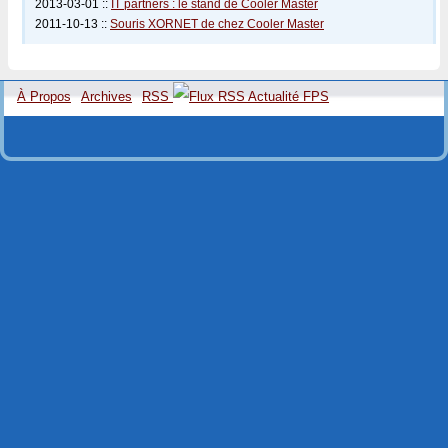
2013-03-01 ::
IT partners : le stand de Cooler Master
2011-10-13 ::
Souris XORNET de chez Cooler Master
À Propos
Archives
RSS