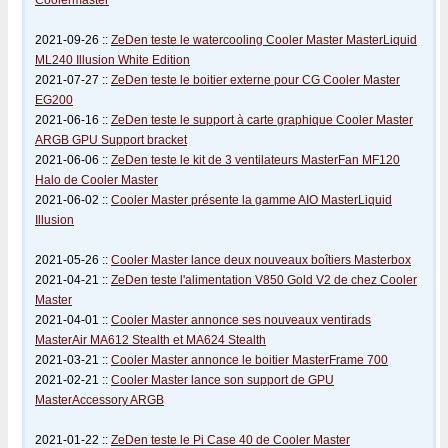
Coolermaster
2021-09-26 ::
ZeDen teste le watercooling Cooler Master MasterLiquid
ML240 Illusion White Edition
2021-07-27 ::
ZeDen teste le boitier externe pour CG Cooler Master
EG200
2021-06-16 ::
ZeDen teste le support à carte graphique Cooler Master
ARGB GPU Support bracket
2021-06-06 ::
ZeDen teste le kit de 3 ventilateurs MasterFan MF120
Halo de Cooler Master
2021-06-02 ::
Cooler Master présente la gamme AIO MasterLiquid
Illusion
2021-05-26 ::
Cooler Master lance deux nouveaux boîtiers Masterbox
2021-04-21 ::
ZeDen teste l'alimentation V850 Gold V2 de chez Cooler
Master
2021-04-01 ::
Cooler Master annonce ses nouveaux ventirads
MasterAir MA612 Stealth et MA624 Stealth
2021-03-21 ::
Cooler Master annonce le boitier MasterFrame 700
2021-02-21 ::
Cooler Master lance son support de GPU
MasterAccessory ARGB
2021-01-22 ::
ZeDen teste le Pi Case 40 de Cooler Master