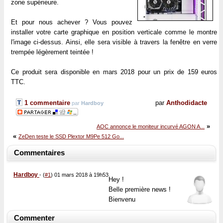
zone supérieure.
Et pour nous achever ? Vous pouvez
installer votre carte graphique en position verticale comme le montre
l'image ci-dessus. Ainsi, elle sera visible à travers la fenêtre en verre
trempée légèrement teintée !
Ce produit sera disponible en mars 2018 pour un prix de 159 euros
TTC.
1 commentaire
par
Anthodidacte
par
Hardboy
»
AOC annonce le moniteur incurvé AGON A...
«
ZeDen teste le SSD Plextor M9Pe 512 Go...
Commentaires
Hardboy
-
(
#1
) 01 mars 2018 à 19h53
Hey !
Belle première news !
Bienvenu
Commenter