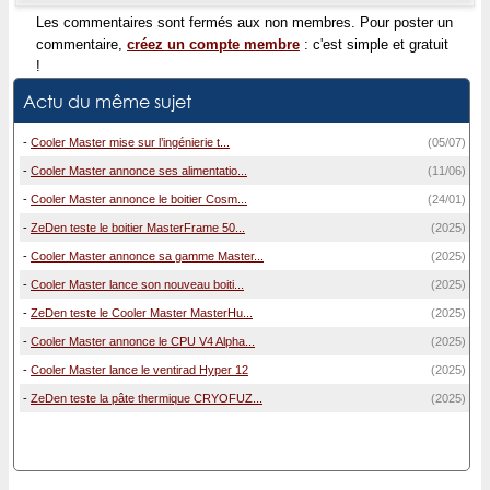
Les commentaires sont fermés aux non membres. Pour poster un
commentaire,
créez un compte membre
: c'est simple et gratuit
!
Actu du même sujet
-
Cooler Master mise sur l’ingénierie t...
(05/07)
-
Cooler Master annonce ses alimentatio...
(11/06)
-
Cooler Master annonce le boitier Cosm...
(24/01)
-
ZeDen teste le boitier MasterFrame 50...
(2025)
-
Cooler Master annonce sa gamme Master...
(2025)
-
Cooler Master lance son nouveau boiti...
(2025)
-
ZeDen teste le Cooler Master MasterHu...
(2025)
-
Cooler Master annonce le CPU V4 Alpha...
(2025)
-
Cooler Master lance le ventirad Hyper 12
(2025)
-
ZeDen teste la pâte thermique CRYOFUZ...
(2025)