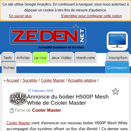
Ce site utilise Google Analytics. En continuant à naviguer, vous nous autorisez à
déposer un cookie à des fins de mesure d'audience.
En savoir plus
S'identifier pour configurer cette option
Tests
Articles
Le Mur
Jeux Vidéo
Hardware
Inscription
Fiches
Connexion
»
Accueil
/
Sociétés
/
Cooler Master
/
Actualité relative
/
27 February 2018
Annonce du boitier H500P Mesh
White de Cooler Master
Fiche de
Cooler Master
Cooler Master
vient d'annoncer son nouveau boitier H500P Mesh White
accompagné d'un système offrant un flux d'air illimité ! Ce dernier sera