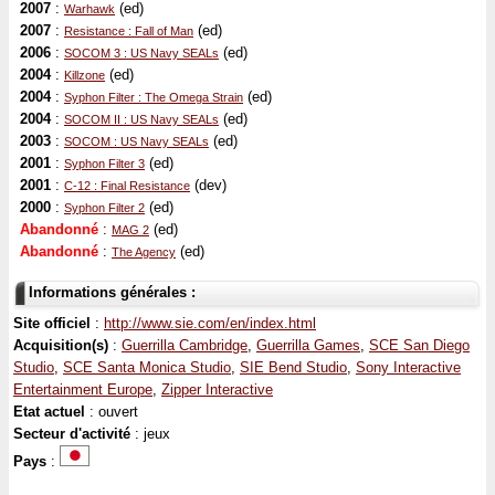
2007
:
(ed)
Warhawk
2007
:
(ed)
Resistance : Fall of Man
2006
:
(ed)
SOCOM 3 : US Navy SEALs
2004
:
(ed)
Killzone
2004
:
(ed)
Syphon Filter : The Omega Strain
2004
:
(ed)
SOCOM II : US Navy SEALs
2003
:
(ed)
SOCOM : US Navy SEALs
2001
:
(ed)
Syphon Filter 3
2001
:
(dev)
C-12 : Final Resistance
2000
:
(ed)
Syphon Filter 2
Abandonné
:
(ed)
MAG 2
Abandonné
:
(ed)
The Agency
Informations générales :
Site officiel
:
http://www.sie.com/en/index.html
Acquisition(s)
:
Guerrilla Cambridge
,
Guerrilla Games
,
SCE San Diego
Studio
,
SCE Santa Monica Studio
,
SIE Bend Studio
,
Sony Interactive
Entertainment Europe
,
Zipper Interactive
Etat actuel
: ouvert
Secteur d'activité
: jeux
Pays
: