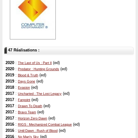
47 Réalisations :
2020
:
(ed)
The Last of Us : Part II
2020
:
(ed)
Predator : Hunting Grounds
2019
:
(ed)
Blood & Truth
2019
:
(ed)
Days Gone
2018
:
(ed)
Evasion
2017
:
(ed)
Uncharted : The Lost Legacy
2017
:
(ed)
Farpoint
2017
:
(ed)
Drawn To Death
2017
:
(ed)
Bravo Team
2017
:
(ed)
Horizon Zero Dawn
2016
:
(ed)
RIGS : Mechanized Combat League
2016
:
(ed)
Until Dawn : Rush of Blood
2016
:
(ed)
No Man's Sky