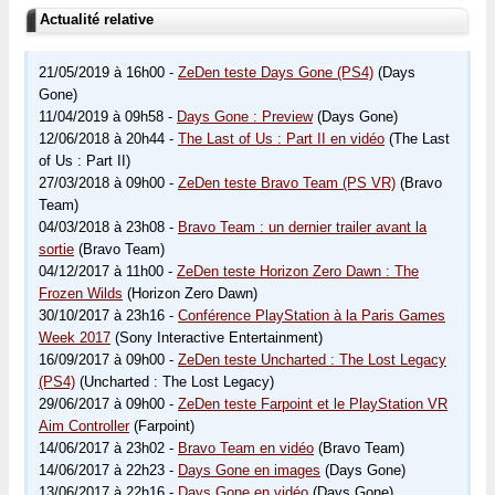
Actualité relative
21/05/2019 à 16h00 -
ZeDen teste Days Gone (PS4)
(Days
Gone)
11/04/2019 à 09h58 -
Days Gone : Preview
(Days Gone)
12/06/2018 à 20h44 -
The Last of Us : Part II en vidéo
(The Last
of Us : Part II)
27/03/2018 à 09h00 -
ZeDen teste Bravo Team (PS VR)
(Bravo
Team)
04/03/2018 à 23h08 -
Bravo Team : un dernier trailer avant la
sortie
(Bravo Team)
04/12/2017 à 11h00 -
ZeDen teste Horizon Zero Dawn : The
Frozen Wilds
(Horizon Zero Dawn)
30/10/2017 à 23h16 -
Conférence PlayStation à la Paris Games
Week 2017
(Sony Interactive Entertainment)
16/09/2017 à 09h00 -
ZeDen teste Uncharted : The Lost Legacy
(PS4)
(Uncharted : The Lost Legacy)
29/06/2017 à 09h00 -
ZeDen teste Farpoint et le PlayStation VR
Aim Controller
(Farpoint)
14/06/2017 à 23h02 -
Bravo Team en vidéo
(Bravo Team)
14/06/2017 à 22h23 -
Days Gone en images
(Days Gone)
13/06/2017 à 22h16 -
Days Gone en vidéo
(Days Gone)