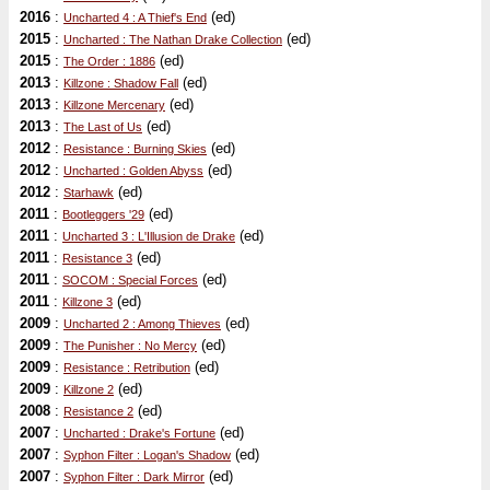
2016
:
(ed)
Uncharted 4 : A Thief's End
2015
:
(ed)
Uncharted : The Nathan Drake Collection
2015
:
(ed)
The Order : 1886
2013
:
(ed)
Killzone : Shadow Fall
2013
:
(ed)
Killzone Mercenary
2013
:
(ed)
The Last of Us
2012
:
(ed)
Resistance : Burning Skies
2012
:
(ed)
Uncharted : Golden Abyss
2012
:
(ed)
Starhawk
2011
:
(ed)
Bootleggers '29
2011
:
(ed)
Uncharted 3 : L'Illusion de Drake
2011
:
(ed)
Resistance 3
2011
:
(ed)
SOCOM : Special Forces
2011
:
(ed)
Killzone 3
2009
:
(ed)
Uncharted 2 : Among Thieves
2009
:
(ed)
The Punisher : No Mercy
2009
:
(ed)
Resistance : Retribution
2009
:
(ed)
Killzone 2
2008
:
(ed)
Resistance 2
2007
:
(ed)
Uncharted : Drake's Fortune
2007
:
(ed)
Syphon Filter : Logan's Shadow
2007
:
(ed)
Syphon Filter : Dark Mirror