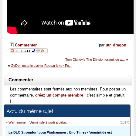
Commenter
par
utr_dragon
»
Tom Clancy's The Division gratuit ce w...
«
ZeDen teste le clavier Roccat Isku+ Fo...
Commenter
Les commentaires sont fermés aux non membres. Pour poster un
commentaire,
créez un compte membre
: c'est simple et gratuit
!
Actu du même sujet
-
Warhammer : Vermintide 2 sortira débu...
(2017)
Le DLC Stromdorf pour Warhammer : End Times - Vermintide est