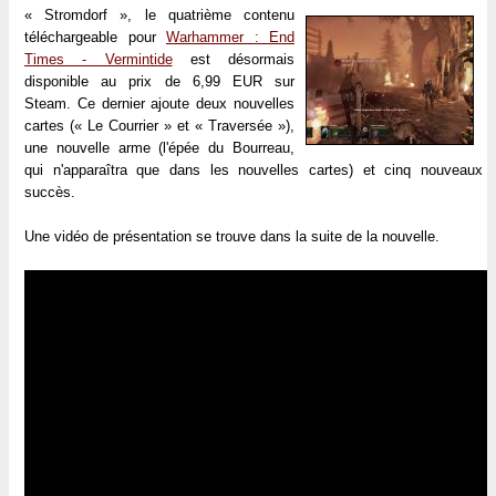
« Stromdorf », le quatrième contenu
téléchargeable pour
Warhammer : End
Times - Vermintide
est désormais
disponible au prix de 6,99 EUR sur
Steam. Ce dernier ajoute deux nouvelles
cartes (« Le Courrier » et « Traversée »),
une nouvelle arme (l'épée du Bourreau,
qui n'apparaîtra que dans les nouvelles cartes) et cinq nouveaux
succès.
Une vidéo de présentation se trouve dans la suite de la nouvelle.