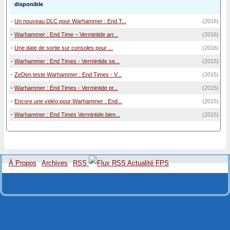
disponible
-
Un nouveau DLC pour Warhammer : End T...
(2016)
-
Warhammer : End Time – Vermintide arr...
(2016)
-
Une date de sortie sur consoles pour ...
(2016)
-
Warhammer : End Times - Vermintide se...
(2015)
-
ZeDen teste Warhammer : End Times - V...
(2015)
-
Warhammer : End Times - Vermintide pr...
(2015)
-
Encore une vidéo pour Warhammer : End...
(2015)
-
Warhammer : End Times Vermintide bien...
(2015)
À Propos
Archives
RSS