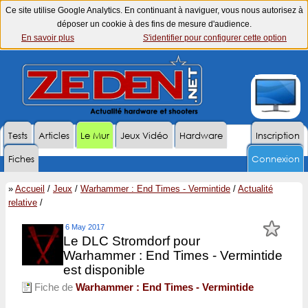
Ce site utilise Google Analytics. En continuant à naviguer, vous nous autorisez à
déposer un cookie à des fins de mesure d'audience.
En savoir plus
S'identifier pour configurer cette option
Tests
Articles
Le Mur
Jeux Vidéo
Hardware
Inscription
Fiches
Connexion
»
Accueil
/
Jeux
/
Warhammer : End Times - Vermintide
/
Actualité
relative
/
6 May 2017
Le DLC Stromdorf pour
Warhammer : End Times - Vermintide
est disponible
Fiche de
Warhammer : End Times - Vermintide