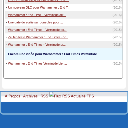
-
Le DLC Stromdorf pour Warhammer : End...
(2017)
-
Un nouveau DLC pour Warhammer : End T...
(2016)
-
Warhammer : End Time – Vermintide arr...
(2016)
-
Une date de sortie sur consoles pour ...
(2016)
-
Warhammer : End Times - Vermintide se...
(2015)
-
ZeDen teste Warhammer : End Times - V...
(2015)
-
Warhammer : End Times - Vermintide pr...
(2015)
Encore une vidéo pour Warhammer : End Times Vermintide
-
Warhammer : End Times Vermintide bien...
(2015)
À Propos
Archives
RSS