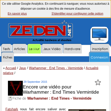
Ce site utilise Google Analytics. En continuant à naviguer, vous nous autorisez à
déposer un cookie à des fins de mesure d'audience.
En savoir plus
S'identifier pour configurer cette option
Tests
Articles
Le Mur
Jeux Vidéo
Hardware
Inscription
Fiches
Connexion
»
Accueil
/
Jeux
/
Warhammer : End Times - Vermintide
/
Actualité
relative
/
29 September 2015
Encore une vidéo pour
Warhammer : End Times Vermintide
Fiche de
Warhammer : End Times - Vermintide
Fatshark
nous fait encore saliver avec