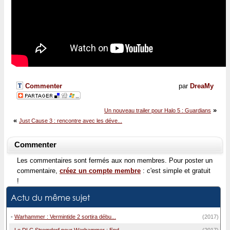
Commenter
par
DreaMy
»
Un nouveau trailer pour Halo 5 : Guardians
«
Just Cause 3 : rencontre avec les déve...
Commenter
Les commentaires sont fermés aux non membres. Pour poster un
commentaire,
créez un compte membre
: c'est simple et gratuit
!
Actu du même sujet
-
Warhammer : Vermintide 2 sortira débu...
(2017)