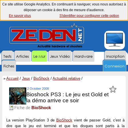
Ce site utilise Google Analytics. En continuant à naviguer, vous nous autorisez à
déposer un cookie à des fins de mesure d'audience.
En savoir plus
S'identifier pour configurer cette option
Tests
Articles
Le Mur
Jeux Vidéo
Hardware
Inscription
Fiches
Connexion
»
Accueil
/
Jeux
/
BioShock
/
Actualité relative
/
2 October 2008
Bioshock PS3 : Le jeu est Gold et
la démo arrive ce soir
Fiche de
BioShock
La version PlayStation 3 de
BioShock
vient de passer Gold, c'est à
dire que le jeu est terminé et que les disques sont partis à la