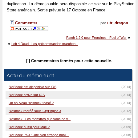
duplication. La démo jouable sera disponible ce soir sur le PlayStation
Store américain. Sortie prévue le 17 Octobre en France.
Commenter
par
utr_dragon
»
Patch 1.2.0 pour Frontlines : Fuel of War
«
Left 4 Dead : Les précommandes marchen...
[!] Commentaires fermés pour cette nouvelle.
Actu du même sujet
-
BioShock est disponible sur iOS
(2014)
-
BioShock arrive sur iOS
(2014)
-
Un nouveau Bioshock teasé ?
(2014)
-
Bioshock recréé sous CryEngine 3
(2012)
-
Bioshock : Les monstres que vous ne v...
(2010)
-
BioShock aussi pour Mac ?
(2009)
-
BioShock PS3 : Une bien étrange publi...
(2008)