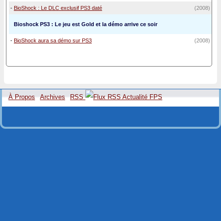
-
BioShock : Le DLC exclusif PS3 daté
(2008)
Bioshock PS3 : Le jeu est Gold et la démo arrive ce soir
-
BioShock aura sa démo sur PS3
(2008)
À Propos
Archives
RSS