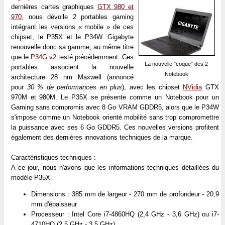
dernières cartes graphiques
GTX 980 et
970
, nous dévoile 2 portables gaming
intégrant les versions « mobile » de ces
chipset, le P35X et le P34W. Gigabyte
renouvelle donc sa gamme, au même titre
que le
P34G v2
testé précédemment. Ces
La nouvelle "coque" des 2
portables associent la nouvelle
Notebook
architecture 28 nm Maxwell (annoncé
pour
30 % de performances en plus
), avec les chipset
NVidia
GTX
970M et 980M. Le P35X se présente comme un Notebook pour un
Gaming sans compromis avec 8 Go VRAM GDDR5, alors que le P34W
s'impose comme un Notebook orienté mobilité sans trop compromettre
la puissance avec ses 6 Go GDDR5. Ces nouvelles versions profitent
également des dernières innovations techniques de la marque.
Caractéristiques techniques :
A ce jour, nous n'avons que les informations techniques détaillées du
modèle P35X
Dimensions : 385 mm de largeur - 270 mm de profondeur - 20,9
mm d'épaisseur
Processeur : Intel Core i7-4860HQ (2,4 GHz - 3,6 GHz) ou i7-
4710HQ (2,5 GHz - 3,5 GHz)