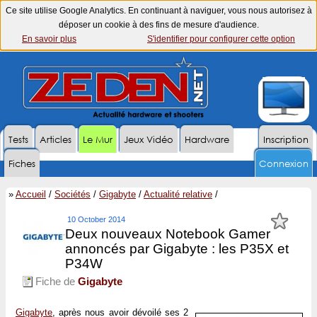
Ce site utilise Google Analytics. En continuant à naviguer, vous nous autorisez à
déposer un cookie à des fins de mesure d'audience.
En savoir plus
S'identifier pour configurer cette option
Tests
Articles
Le Mur
Jeux Vidéo
Hardware
Inscription
Fiches
Connexion
»
Accueil
/
Sociétés
/
Gigabyte
/
Actualité relative
/
10 October 2014
Deux nouveaux Notebook Gamer
annoncés par Gigabyte : les P35X et
P34W
Fiche de
Gigabyte
Gigabyte
, après nous avoir dévoilé ses 2