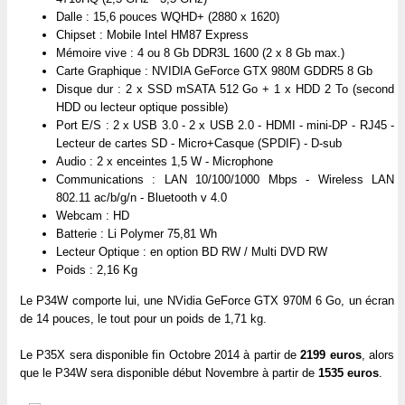
Dalle : 15,6 pouces WQHD+ (2880 x 1620)
Chipset : Mobile Intel HM87 Express
Mémoire vive : 4 ou 8 Gb DDR3L 1600 (2 x 8 Gb max.)
Carte Graphique : NVIDIA GeForce GTX 980M GDDR5 8 Gb
Disque dur : 2 x SSD mSATA 512 Go + 1 x HDD 2 To (second
HDD ou lecteur optique possible)
Port E/S : 2 x USB 3.0 - 2 x USB 2.0 - HDMI - mini-DP - RJ45 -
Lecteur de cartes SD - Micro+Casque (SPDIF) - D-sub
Audio : 2 x enceintes 1,5 W - Microphone
Communications : LAN 10/100/1000 Mbps - Wireless LAN
802.11 ac/b/g/n - Bluetooth v 4.0
Webcam : HD
Batterie : Li Polymer 75,81 Wh
Lecteur Optique : en option BD RW / Multi DVD RW
Poids : 2,16 Kg
Le P34W comporte lui, une NVidia GeForce GTX 970M 6 Go, un écran
de 14 pouces, le tout pour un poids de 1,71 kg.
Le P35X sera disponible fin Octobre 2014 à partir de
2199 euros
, alors
que le P34W sera disponible début Novembre à partir de
1535 euros
.