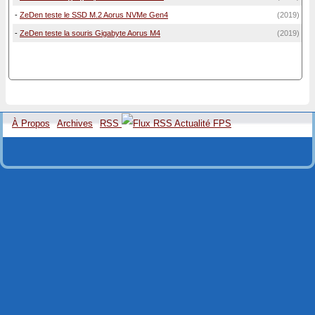
-
ZeDen teste le SSD M.2 Aorus NVMe Gen4
(2019)
-
ZeDen teste la souris Gigabyte Aorus M4
(2019)
À Propos
Archives
RSS