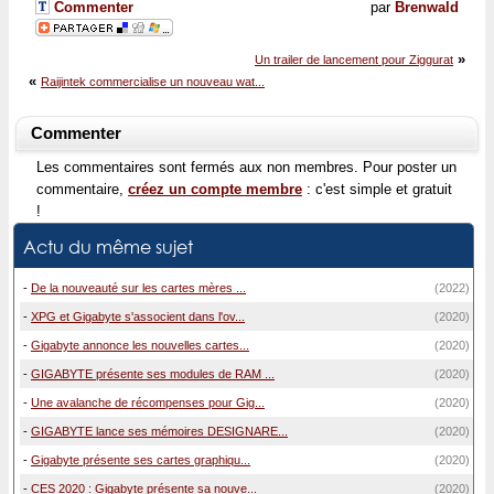
Commenter
par
Brenwald
»
Un trailer de lancement pour Ziggurat
«
Raijintek commercialise un nouveau wat...
Commenter
Les commentaires sont fermés aux non membres. Pour poster un
commentaire,
créez un compte membre
: c'est simple et gratuit
!
Actu du même sujet
-
De la nouveauté sur les cartes mères ...
(2022)
-
XPG et Gigabyte s'associent dans l'ov...
(2020)
-
Gigabyte annonce les nouvelles cartes...
(2020)
-
GIGABYTE présente ses modules de RAM ...
(2020)
-
Une avalanche de récompenses pour Gig...
(2020)
-
GIGABYTE lance ses mémoires DESIGNARE...
(2020)
-
Gigabyte présente ses cartes graphiqu...
(2020)
-
CES 2020 : Gigabyte présente sa nouve...
(2020)