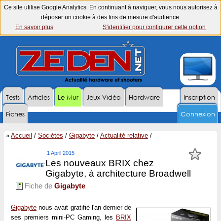
Ce site utilise Google Analytics. En continuant à naviguer, vous nous autorisez à
déposer un cookie à des fins de mesure d'audience.
En savoir plus
S'identifier pour configurer cette option
Tests
Articles
Le Mur
Jeux Vidéo
Hardware
Inscription
Fiches
Connexion
»
Accueil
/
Sociétés
/
Gigabyte
/
Actualité relative
/
1 April 2015
Les nouveaux BRIX chez
Gigabyte, à architecture Broadwell
Fiche de
Gigabyte
Gigabyte
nous avait gratifié l'an dernier de
ses premiers mini-PC Gaming, les
BRIX