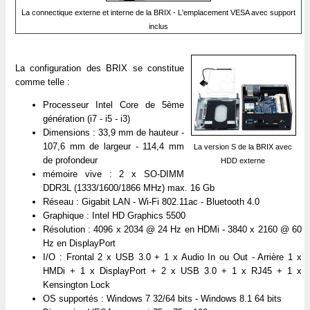
La connectique externe et interne de la BRIX - L'emplacement VESA avec support
inclus
La configuration des BRIX se constitue
comme telle :
Processeur Intel Core de 5ème
génération (i7 - i5 - i3)
Dimensions : 33,9 mm de hauteur -
107,6 mm de largeur - 114,4 mm
La version S de la BRIX avec
de profondeur
HDD externe
mémoire vive : 2 x SO-DIMM
DDR3L (1333/1600/1866 MHz) max. 16 Gb
Réseau : Gigabit LAN - Wi-Fi 802.11ac - Bluetooth 4.0
Graphique : Intel HD Graphics 5500
Résolution : 4096 x 2034 @ 24 Hz en HDMi - 3840 x 2160 @ 60
Hz en DisplayPort
I/O : Frontal 2 x USB 3.0 + 1 x Audio In ou Out - Arrière 1 x
HMDi + 1 x DisplayPort + 2 x USB 3.0 + 1 x RJ45 + 1 x
Kensington Lock
OS supportés : Windows 7 32/64 bits - Windows 8.1 64 bits