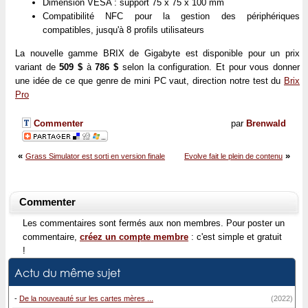
Dimension VESA : support 75 x 75 x 100 mm
Compatibilité NFC pour la gestion des périphériques
compatibles, jusqu'à 8 profils utilisateurs
La nouvelle gamme BRIX de Gigabyte est disponible pour un prix
variant de
509 $
à
786 $
selon la configuration. Et pour vous donner
une idée de ce que genre de mini PC vaut, direction notre test du
Brix
Pro
Commenter
par
Brenwald
«
»
Grass Simulator est sorti en version finale
Evolve fait le plein de contenu
Commenter
Les commentaires sont fermés aux non membres. Pour poster un
commentaire,
créez un compte membre
: c'est simple et gratuit
!
Actu du même sujet
-
De la nouveauté sur les cartes mères ...
(2022)