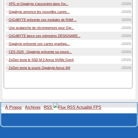
-
XPG et Gigabyte s'associent dans l'ov...
(2020)
-
Gigabyte annonce les nouvelles cartes...
(2020)
-
GIGABYTE présente ses modules de RAM ...
(2020)
-
Une avalanche de récompenses pour Gig...
(2020)
-
GIGABYTE lance ses mémoires DESIGNARE...
(2020)
-
Gigabyte présente ses cartes graphiqu...
(2020)
-
CES 2020 : Gigabyte présente sa nouve...
(2020)
-
ZeDen teste le SSD M.2 Aorus NVMe Gen4
(2019)
-
ZeDen teste la souris Gigabyte Aorus M4
(2019)
À Propos
Archives
RSS