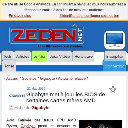
Ce site utilise Google Analytics. En continuant à naviguer, vous nous autorisez à
déposer un cookie à des fins de mesure d'audience.
En savoir plus
S'identifier pour configurer cette option
Tests
Articles
Le Mur
Jeux Vidéo
Hardware
Inscription
Fiches
Connexion
»
Accueil
/
Sociétés
/
Gigabyte
/
Actualité relative
/
22 May 2019
Gigabyte met à jour les BIOS de
certaines cartes mères AMD
Fiche de
Gigabyte
Avec l’arrivée des futurs CPU AMD
Ryzen,
Gigabyte
prend les devants et