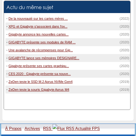
Actu du même sujet
-
De la nouveauté sur les cartes mères ...
(2022)
-
XPG et Gigabyte s'associent dans l'ov...
(2020)
-
Gigabyte annonce les nouvelles cartes...
(2020)
-
GIGABYTE présente ses modules de RAM ...
(2020)
-
Une avalanche de récompenses pour Gig...
(2020)
-
GIGABYTE lance ses mémoires DESIGNARE...
(2020)
-
Gigabyte présente ses cartes graphiqu...
(2020)
-
CES 2020 : Gigabyte présente sa nouve...
(2020)
-
ZeDen teste le SSD M.2 Aorus NVMe Gen4
(2019)
-
ZeDen teste la souris Gigabyte Aorus M4
(2019)
À Propos
Archives
RSS