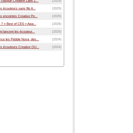
 casque Creative Labs Z...
(2025)
s écouteurs sans fils A...
(2025)
s enceintes Creative Pe...
(2025)
t 7 « Best of CES » Awa...
(2025)
mi lancent les écouteur...
(2025)
nce les Pebble Nova, des...
(2024)
es écouteurs Creative OU...
(2024)