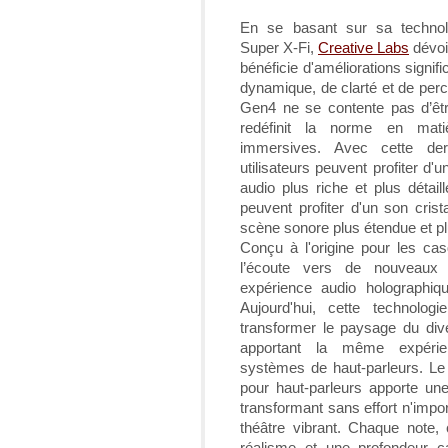
En se basant sur sa technol
Super X-Fi,
Creative Labs
dévoi
bénéficie d'améliorations signif
dynamique, de clarté et de perc
Gen4 ne se contente pas d’être
redéfinit la norme en mati
immersives. Avec cette der
utilisateurs peuvent profiter d'
audio plus riche et plus détail
peuvent profiter d'un son crist
scène sonore plus étendue et pl
Conçu à l'origine pour les ca
l’écoute vers de nouveau
expérience audio holographiqu
Aujourd'hui, cette technolog
transformer le paysage du div
apportant la même expérien
systèmes de haut-parleurs. Le
pour haut-parleurs apporte un
transformant sans effort n'impo
théâtre vibrant. Chaque note
réalisme et une profondeur ca