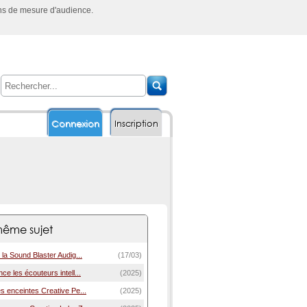
ins de mesure d'audience.
Connexion
Inscription
ême sujet
 la Sound Blaster Audig...
(17/03)
ce les écouteurs intell...
(2025)
s enceintes Creative Pe...
(2025)