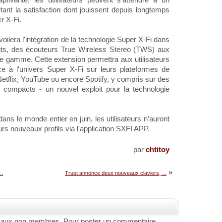
tant la satisfaction dont jouissent depuis longtemps
r X-Fi.
oilera l'intégration de la technologie Super X-Fi dans
ts, des écouteurs True Wireless Stereo (TWS) aux
e gamme. Cette extension permettra aux utilisateurs
ce à l'univers Super X-Fi sur leurs plateformes de
Netflix, YouTube ou encore Spotify, y compris sur des
s compacts - un nouvel exploit pour la technologie
ns le monde entier en juin, les utilisateurs n’auront
urs nouveaux profils via l'application SXFI APP.
par
chtitoy
»
..
Trust annonce deux nouveaux claviers, ...
 aux non membres. Pour poster un commentaire,