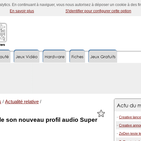
nalytics. En continuant à naviguer, vous nous autorisez à déposer un cookie à des f
En savoir plus
S'identifier pour configurer cette option
auté
Jeux Vidéo
Hardware
Fiches
Jeux Gratuits
s
/
Actualité relative
/
Actu du m
-
Creative lance
le son nouveau profil audio Super
-
Creative annon
-
ZeDen teste le