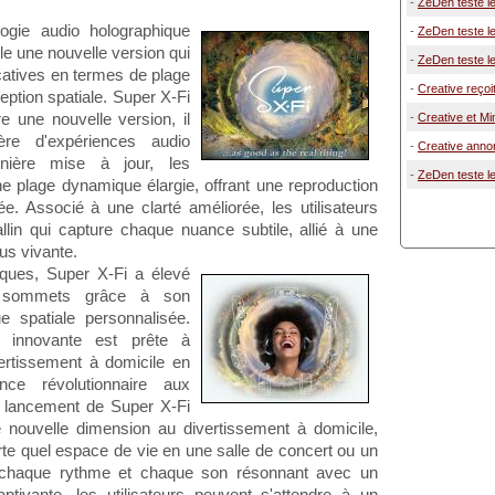
-
ZeDen teste le
ogie audio holographique
-
ZeDen teste le
le une nouvelle version qui
-
ZeDen teste le
icatives en termes de plage
-
Creative reçoi
eption spatiale. Super X-Fi
 une nouvelle version, il
-
Creative et Mi
ère d'expériences audio
-
Creative anno
nière mise à jour, les
-
ZeDen teste l
une plage dynamique élargie, offrant une reproduction
lée. Associé à une clarté améliorée, les utilisateurs
allin qui capture chaque nuance subtile, allié à une
us vivante.
sques, Super X-Fi a élevé
x sommets grâce à son
e spatiale personnalisée.
ie innovante est prête à
ertissement à domicile en
ce révolutionnaire aux
 lancement de Super X-Fi
e nouvelle dimension au divertissement à domicile,
rte quel espace de vie en une salle de concert ou un
, chaque rythme et chaque son résonnant avec un
ptivante, les utilisateurs peuvent s'attendre à un