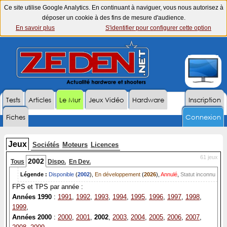
Ce site utilise Google Analytics. En continuant à naviguer, vous nous autorisez à
déposer un cookie à des fins de mesure d'audience.
En savoir plus
S'identifier pour configurer cette option
Tests
Articles
Le Mur
Jeux Vidéo
Hardware
Inscription
Fiches
Connexion
Jeux
Sociétés
Moteurs
Licences
61 jeux
2002
Tous
Dispo.
En Dev.
Légende :
Disponible
(
2002
),
En développement
(
2026
),
Annulé
,
Statut inconnu
FPS et TPS par année :
Années 1990
:
1991
,
1992
,
1993
,
1994
,
1995
,
1996
,
1997
,
1998
,
1999
,
Années 2000
:
2000
,
2001
,
2002
,
2003
,
2004
,
2005
,
2006
,
2007
,