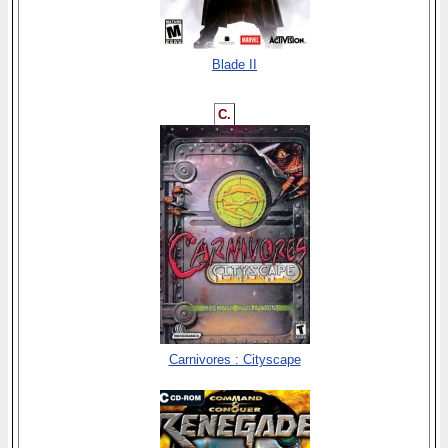
Blade II
C.
Carnivores : Cityscape