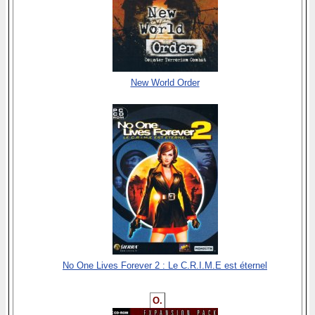
New World Order
No One Lives Forever 2 : Le C.R.I.M.E est éternel
O.