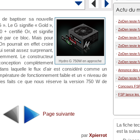
Actu du m
 de baptiser sa nouvelle
-
ZeDen teste l
. Le G signifie « Gold »,
-
ZeDen teste l'
+ certifié Or, et signifie
sé par ce bloc. Mais pour
-
ZeDen teste l'
On pourrait en effet croire
-
ZeDen teste l
ui serait assez surprenant,
-
ZeDen teste l'
idemment. Le constructeur
Hydro G 750W en approche
-
ZeDen teste l'
onception complètement
dans laquelle le flux d'air est considéré comme un
-
Annonce des g
température de fonctionnement faible et un « niveau de
-
ZeDen teste l'
les faits ce que nous réserve la version 750 W de
-
Concours FSP 
-
FSP lance les
e
Page suivante
La fiche te
est la suiva
par
Xpierrot