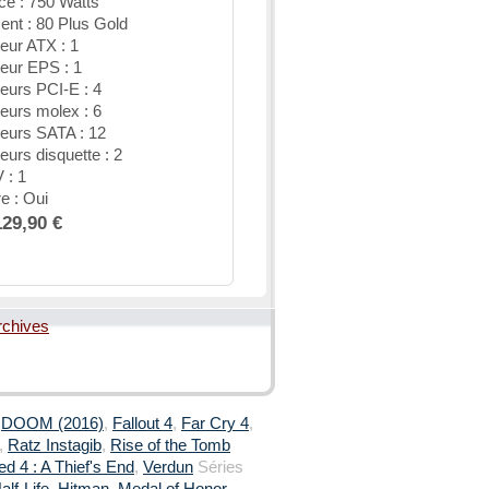
ce : 750 Watts
nt : 80 Plus Gold
eur ATX : 1
eur EPS : 1
eurs PCI-E : 4
eurs molex : 6
eurs SATA : 12
urs disquette : 2
 : 1
e : Oui
129,90 €
rchives
,
DOOM (2016)
,
Fallout 4
,
Far Cry 4
,
,
Ratz Instagib
,
Rise of the Tomb
d 4 : A Thief's End
,
Verdun
Séries