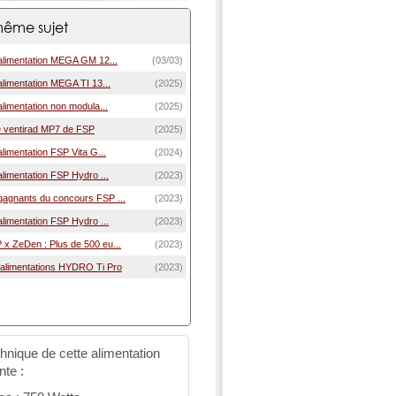
ême sujet
'alimentation MEGA GM 12...
(03/03)
alimentation MEGA TI 13...
(2025)
alimentation non modula...
(2025)
e ventirad MP7 de FSP
(2025)
alimentation FSP Vita G...
(2024)
alimentation FSP Hydro ...
(2023)
agnants du concours FSP ...
(2023)
alimentation FSP Hydro ...
(2023)
x ZeDen : Plus de 500 eu...
(2023)
 alimentations HYDRO Ti Pro
(2023)
chnique de cette alimentation
nte :