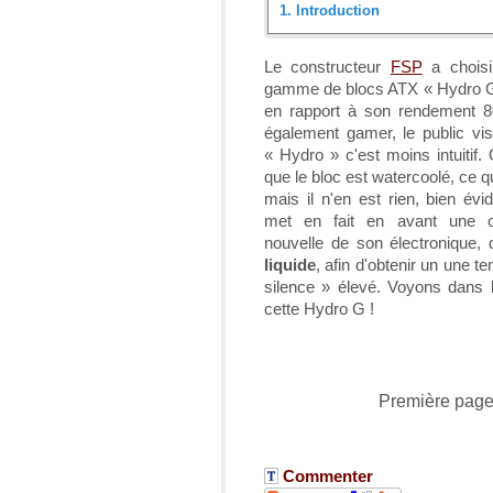
1.
Introduction
Introduction
Le constructeur
FSP
a choisi
gamme de blocs ATX « Hydro G »
Déballage
en rapport à son rendement 80 
également gamer, le public vi
Installation
« Hydro » c'est moins intuitif. 
que le bloc est watercoolé, ce q
Protocole de tests
mais il n'en est rien, bien év
met en fait en avant une c
Résultats
nouvelle de son électronique, 
liquide
, afin d'obtenir un une 
Conclusion
silence » élevé. Voyons dans 
cette Hydro G !
Première pag
Commenter