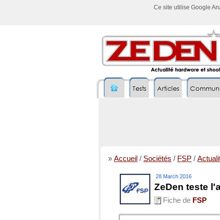
Ce site utilise Google A
Tests
Articles
Commun
»
Accueil
/
Sociétés
/
FSP
/
Actuali
28 March 2016
ZeDen teste l
Fiche de
FSP