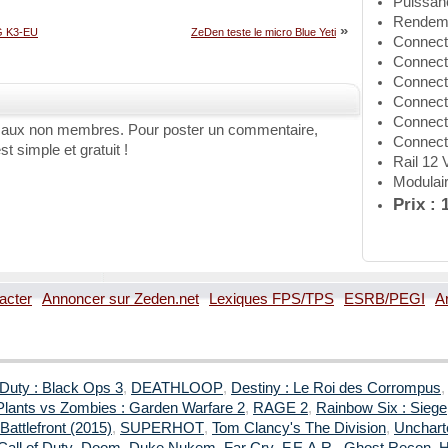
Puissan
Rendeme
»
G K3-EU
ZeDen teste le micro Blue Yeti
Connect
Connect
Connect
Connect
Connect
 aux non membres. Pour poster un commentaire,
Connecte
st simple et gratuit !
Rail 12 V
Modulair
Prix : 
acter
Annoncer sur Zeden.net
Lexiques FPS/TPS
ESRB/PEGI
A
 Duty : Black Ops 3
,
DEATHLOOP
,
Destiny : Le Roi des Corrompus
Plants vs Zombies : Garden Warfare 2
,
RAGE 2
,
Rainbow Six : Siege
Battlefront (2015)
,
SUPERHOT
,
Tom Clancy's The Division
,
Uncharte