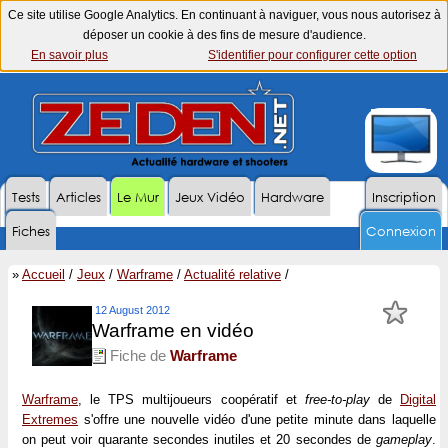
Ce site utilise Google Analytics. En continuant à naviguer, vous nous autorisez à
déposer un cookie à des fins de mesure d'audience.
En savoir plus
S'identifier pour configurer cette option
Tests
Articles
Le Mur
Jeux Vidéo
Hardware
Inscription
Fiches
Connexion
»
Accueil
/
Jeux
/
Warframe
/
Actualité relative
/
12 August 2012
Warframe en vidéo
Fiche de
Warframe
Warframe
, le TPS multijoueurs coopératif et
free-to-play
de
Digital
Extremes
s'offre une nouvelle vidéo d'une petite minute dans laquelle
on peut voir quarante secondes inutiles et 20 secondes de
gameplay
.