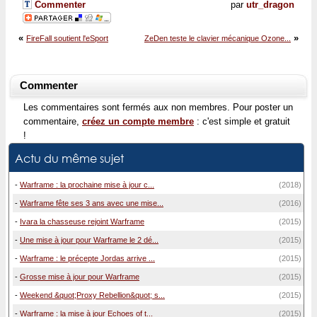
Commenter
par
utr_dragon
«
»
FireFall soutient l'eSport
ZeDen teste le clavier mécanique Ozone...
Commenter
Les commentaires sont fermés aux non membres. Pour poster un
commentaire,
créez un compte membre
: c'est simple et gratuit
!
Actu du même sujet
-
Warframe : la prochaine mise à jour c...
(2018)
-
Warframe fête ses 3 ans avec une mise...
(2016)
-
Ivara la chasseuse rejoint Warframe
(2015)
-
Une mise à jour pour Warframe le 2 dé...
(2015)
-
Warframe : le précepte Jordas arrive ...
(2015)
-
Grosse mise à jour pour Warframe
(2015)
-
Weekend &quot;Proxy Rebellion&quot; s...
(2015)
-
Warframe : la mise à jour Echoes of t...
(2015)