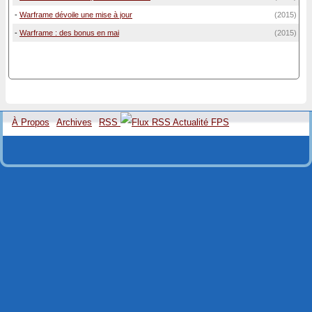
-
Warframe dévoile une mise à jour
(2015)
-
Warframe : des bonus en mai
(2015)
À Propos
Archives
RSS