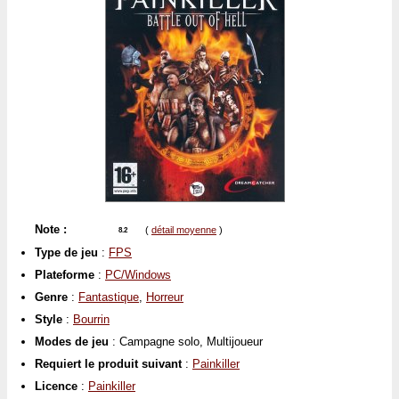
Note :
(
détail moyenne
)
8.2
Type de jeu
:
FPS
Plateforme
:
PC/Windows
Genre
:
Fantastique
,
Horreur
Style
:
Bourrin
Modes de jeu
: Campagne solo, Multijoueur
Requiert le produit suivant
:
Painkiller
Licence
:
Painkiller