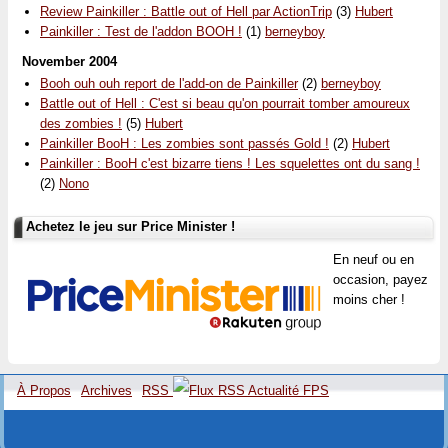
Review Painkiller : Battle out of Hell par ActionTrip
(3)
Hubert
Painkiller : Test de l'addon BOOH !
(1)
berneyboy
November 2004
Booh ouh ouh report de l'add-on de Painkiller
(2)
berneyboy
Battle out of Hell : C'est si beau qu'on pourrait tomber amoureux
des zombies !
(5)
Hubert
Painkiller BooH : Les zombies sont passés Gold !
(2)
Hubert
Painkiller : BooH c'est bizarre tiens ! Les squelettes ont du sang !
(2)
Nono
Achetez le jeu sur Price Minister !
En neuf ou en
occasion, payez
moins cher !
À Propos
Archives
RSS