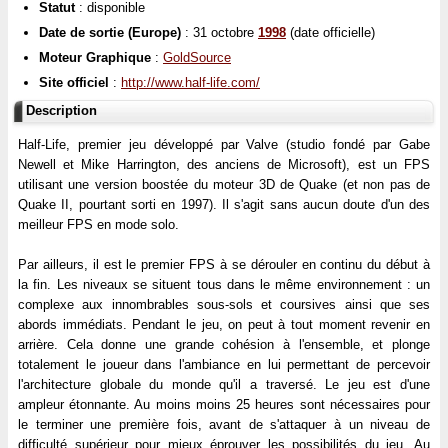
Statut
: disponible
Date de sortie (Europe)
: 31 octobre
1998
(date officielle)
Moteur Graphique
:
GoldSource
Site officiel
:
http://www.half-life.com/
Description
Half-Life, premier jeu développé par Valve (studio fondé par Gabe
Newell et Mike Harrington, des anciens de Microsoft), est un FPS
utilisant une version boostée du moteur 3D de Quake (et non pas de
Quake II, pourtant sorti en 1997). Il s'agit sans aucun doute d'un des
meilleur FPS en mode solo.
Par ailleurs, il est le premier FPS à se dérouler en continu du début à
la fin. Les niveaux se situent tous dans le même environnement : un
complexe aux innombrables sous-sols et coursives ainsi que ses
abords immédiats. Pendant le jeu, on peut à tout moment revenir en
arrière. Cela donne une grande cohésion à l'ensemble, et plonge
totalement le joueur dans l'ambiance en lui permettant de percevoir
l'architecture globale du monde qu'il a traversé. Le jeu est d'une
ampleur étonnante. Au moins moins 25 heures sont nécessaires pour
le terminer une première fois, avant de s'attaquer à un niveau de
difficulté supérieur pour mieux éprouver les possibilités du jeu. Au