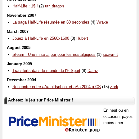
Half-Life : 1$ !
(2)
utr_dragon
November 2007
La saga Half-Life résumée en 60 secondes
(4)
Wraxe
March 2007
Jouez à Half-Life en 2560x1600
(8)
Hubert
August 2005
Steam : Une mise à jour pour les nostalgiques
(1)
spawn-ft
January 2005
Transferts dans le monde de l'E-Sport
(8)
Damz
December 2004
Rencontre entre aAa.oldschool et aAa.2004 à CS
(15)
Zork
Achetez le jeu sur Price Minister !
En neuf ou en
occasion, payez
moins cher !