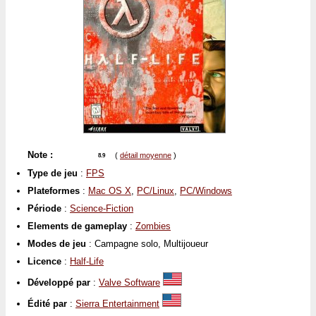
Note :
(
détail moyenne
)
8.9
Type de jeu
:
FPS
Plateformes
:
Mac OS X
,
PC/Linux
,
PC/Windows
Période
:
Science-Fiction
Elements de gameplay
:
Zombies
Modes de jeu
: Campagne solo, Multijoueur
Licence
:
Half-Life
Développé par
:
Valve Software
Édité par
:
Sierra Entertainment