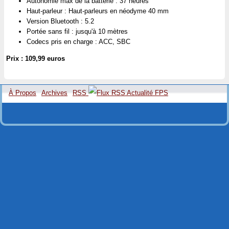
Autonomie max de la batterie : 37 heures
Haut-parleur : Haut-parleurs en néodyme 40 mm
Version Bluetooth : 5.2
Portée sans fil : jusqu'à 10 mètres
Codecs pris en charge : ACC, SBC
Prix : 109,99 euros
À Propos
Archives
RSS