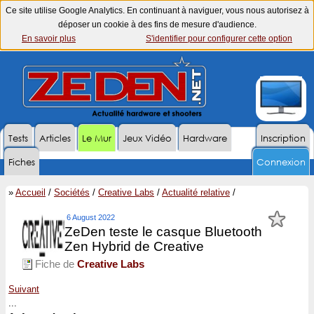
Ce site utilise Google Analytics. En continuant à naviguer, vous nous autorisez à
déposer un cookie à des fins de mesure d'audience.
En savoir plus
S'identifier pour configurer cette option
Tests
Articles
Le Mur
Jeux Vidéo
Hardware
Inscription
Fiches
Connexion
»
Accueil
/
Sociétés
/
Creative Labs
/
Actualité relative
/
6 August 2022
ZeDen teste le casque Bluetooth
Zen Hybrid de Creative
Fiche de
Creative Labs
Suivant
...