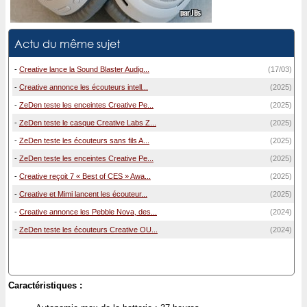
Actu du même sujet
-
Creative lance la Sound Blaster Audig...
(17/03)
-
Creative annonce les écouteurs intell...
(2025)
-
ZeDen teste les enceintes Creative Pe...
(2025)
-
ZeDen teste le casque Creative Labs Z...
(2025)
-
ZeDen teste les écouteurs sans fils A...
(2025)
-
ZeDen teste les enceintes Creative Pe...
(2025)
-
Creative reçoit 7 « Best of CES » Awa...
(2025)
-
Creative et Mimi lancent les écouteur...
(2025)
-
Creative annonce les Pebble Nova, des...
(2024)
-
ZeDen teste les écouteurs Creative OU...
(2024)
Caractéristiques :